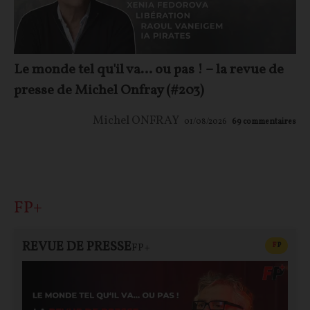
Le monde tel qu'il va… ou pas ! – la revue de
presse de Michel Onfray (#203)
Michel ONFRAY
01/08/2026
69
commentaires
FP+
REVUE DE PRESSE
CONTEN
F
P
FP+