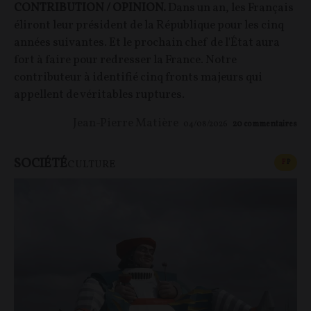
CONTRIBUTION / OPINION.
Dans un an, les Français
éliront leur président de la République pour les cinq
années suivantes. Et le prochain chef de l'État aura
fort à faire pour redresser la France. Notre
contributeur à identifié cinq fronts majeurs qui
appellent de véritables ruptures.
Jean-Pierre Matière
04/08/2026
20
commentaires
SOCIÉTÉ
CONT
F
P
CULTURE