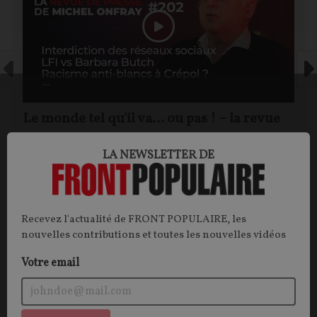
Le monde tel qu'il va… ou pas ! – la revue
de presse de Michel Onfray (#202)
LA NEWSLETTER DE
Michel ONFRAY
25/07/2026
150
commentaires
Recevez l'actualité de FRONT POPULAIRE, les
nouvelles contributions et toutes les nouvelles vidéos
Votre email
Vous aimerez aussi