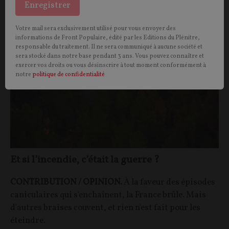
Enregistrer
OPINIONS
SOCIÉTÉ
Votre mail sera exclusivement utilisé pour vous envoyer des
informations de Front Populaire, édité par les Editions du Plénitre,
responsable du traitement. Il ne sera communiqué à aucune société et
sera stocké dans notre base pendant 3 ans. Vous pouvez connaître et
exercer vos droits ou vous désinscrire à tout moment conformément à
notre
politique de confidentialité
Et si l’incendie, c’était la guerre ?
CONTRIBUTION / OPINION.
À la faveur des épisodes
caniculaires qui s'enchaînent, la France brûle. Mais
d'autres braises couvent, et rien n'est fait pour les
éteindre.