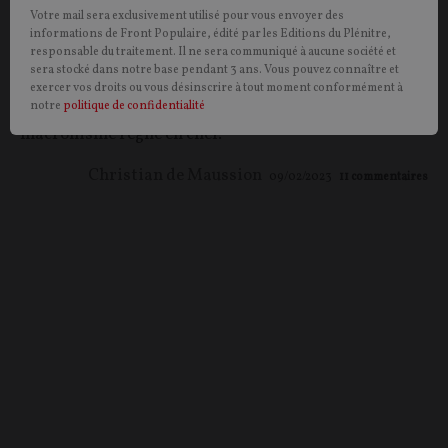
Le Candidat
Votre mail sera exclusivement utilisé pour vous envoyer des
informations de Front Populaire, édité par les Editions du Plénitre,
responsable du traitement. Il ne sera communiqué à aucune société et
OPINION.
À ne se revendiquer d’aucune identité, le
sera stocké dans notre base pendant 3 ans. Vous pouvez connaître et
personnage de Rousselin, dans la pièce
Le Candidat
de
exercer vos droits ou vous désinscrire à tout moment conformément à
Gustave Flaubert, illustre notre époque où le
notre
politique de confidentialité
macronisme règne en chef.
Christian de Maussion
09/02/2023
11
commentaires