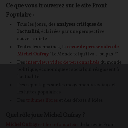
Ce que vous trouverez sur le site Front
Populaire :
Tous les jours, des
analyses critiques de
l'actualité
, éclairées par une perspective
souverainiste
Toutes les semaines, la
revue de presse video de
Michel Onfray
“Le Monde tel qu’il va... ou pas !”
Des
interviews vidéo de personnalités
du monde
politique, économique et social qui réagissent à
l’actualité
Des reportages sur les mouvements sociaux et
les luttes populaires
Des
tribunes libres
et des débats d'idées
Quel rôle joue Michel Onfray ?
Michel Onfray
est le co-fondateur
de la revue Front