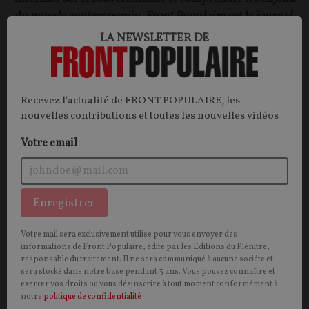
du monde contemporain, Front Populaire est le journal
qu'il vous faut.
LA NEWSLETTER DE
JE DÉCOUVRE
Recevez l'actualité de FRONT POPULAIRE, les
LES FORMULES D'ABONNEMENT
nouvelles contributions et toutes les nouvelles vidéos
Votre email
ABONNEZ-VOUS
Enregistrer
Votre mail sera exclusivement utilisé pour vous envoyer des
informations de Front Populaire, édité par les Editions du Plénitre,
responsable du traitement. Il ne sera communiqué à aucune société et
sera stocké dans notre base pendant 3 ans. Vous pouvez connaître et
exercer vos droits ou vous désinscrire à tout moment conformément à
notre
politique de confidentialité