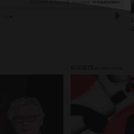
Marc Hellebroeck
31/07/2026
10
commentaires
L
d
SOCIÉTÉ
BIG BROTHER