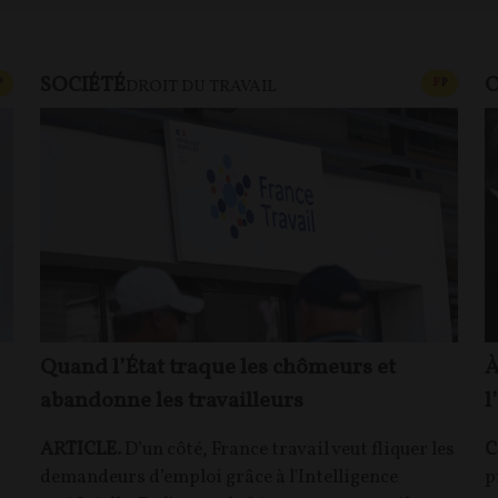
SOCIÉTÉ
O
CONTENU PAYANT
CONTEN
P
F
P
DROIT DU TRAVAIL
Quand l’État traque les chômeurs et
À
abandonne les travailleurs
l
ARTICLE.
D’un côté, France travail veut fliquer les
C
demandeurs d’emploi grâce à l'Intelligence
p