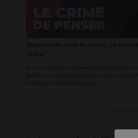
Expulsion de Xenia Fedorova : Le crime d
Onfray
Le ministère de l’Intérieur de Laurent Nuñez a 
juillet, avoir pris un arrêté d’expulsion à l’encon
Fedorova. Michel Onfray réagit.
Michel ON