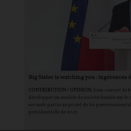
l faut
Big Sister is watching you : ingérences 
CONTRIBUTION / OPINION.
Sous couvert de b
développer un modèle de société fondée sur le 
 », la
seconde partie au projet de loi gouvernemental
is Collin,
présidentielle de 2027.
ace aux