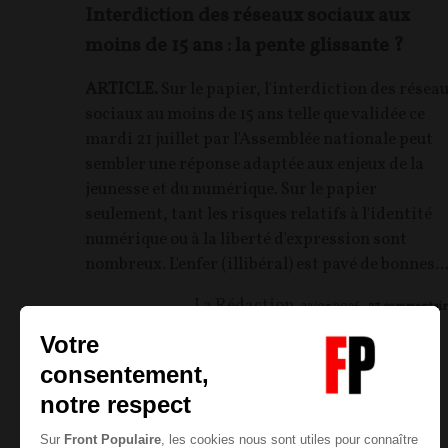
Interdiction des réseaux sociaux aux
moins de 15 ans : la pente glissante ?
ARTICLE.
Sur le papier, l'interdiction des résea
sociaux au moins de 15 ans telle que validée ce
mardi 21 juillet par l'Assemblée nationale peut
sembler une réponse adaptée aux enjeux de la
jeunesse et du numérique. Sur le papier
seulement, tant les risques relatifs à l'identité
numérique ou à la liberté d'expression sont
nombreux. L'enfer (illibéral) est pavé de bonnes..
La Rédaction
22/07/2026
23
commentair