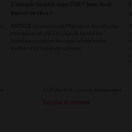
L’Islande bientôt dans l’UE ? Jean-Noël
D
Barrot en rêve !
m
ux
ARTICLE.
Le ministre de l’Europe et des Affaires
A
étrangères est allé à Reykjavik inciter les
e
Islandais à relancer les négociations en vue
l
d’adhérer à l’Union européenne.
e
m
l
.
La Rédaction
es
21/07/2026
27
commentaires
Voir plus de contenus