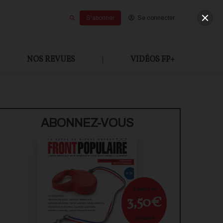
S'abonner
Se connecter
NOS REVUES
|
VIDÉOS FP+
INIONS
SOCIÉTÉ
ABONNEZ-VOUS
À partir de
3,50€
par mois