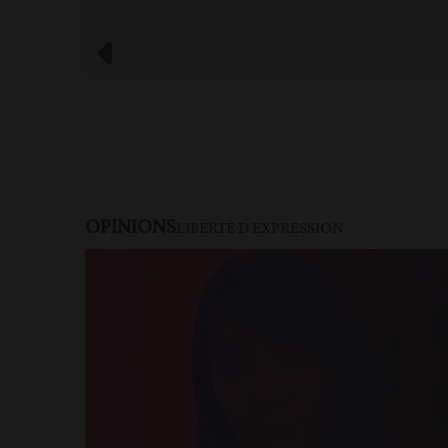
commentaires
OPINIONS
LIBERTÉ D'EXPRESSION