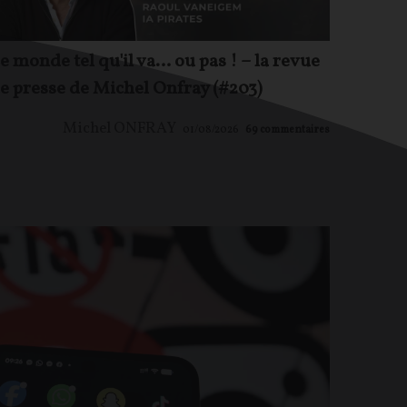
Jean-
e monde tel qu'il va… ou pas ! – la revue
e presse de Michel Onfray (#203)
Michel ONFRAY
01/08/2026
69
commentaires