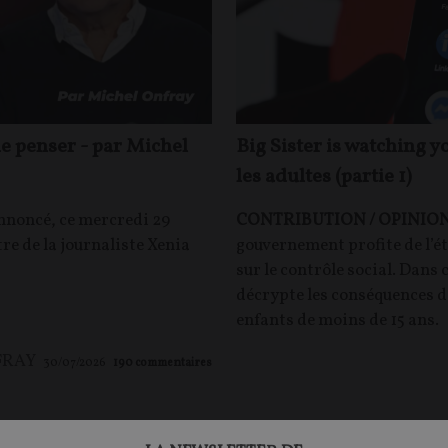
e penser - par Michel
Big Sister is watching y
les adultes (partie 1)
annoncé, ce mercredi 29
CONTRIBUTION / OPINION
tre de la journaliste Xenia
gouvernement profite de l’é
sur le contrôle social. Dans
décrypte les conséquences de
enfants de moins de 15 ans.
FRAY
30/07/2026
190
commentaires