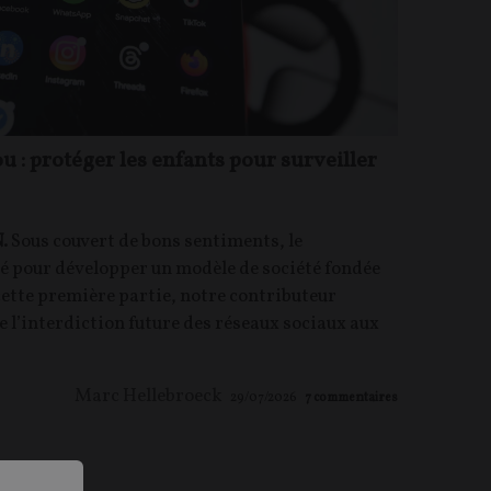
ou : protéger les enfants pour surveiller
.
Sous couvert de bons sentiments, le
té pour développer un modèle de société fondée
 cette première partie, notre contributeur
 l’interdiction future des réseaux sociaux aux
Marc Hellebroeck
29/07/2026
7
commentaires