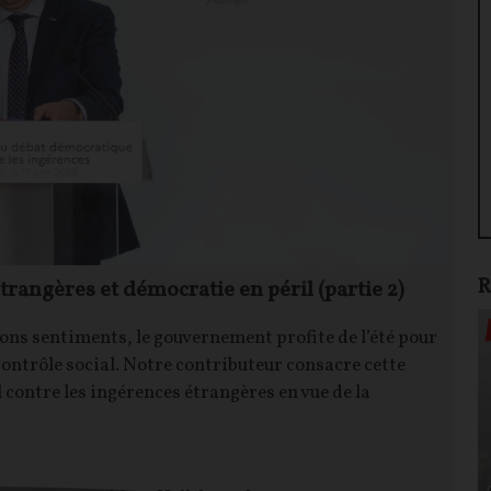
R
étrangères et démocratie en péril (partie 2)
Ce
pr
ons sentiments, le gouvernement profite de l’été pour
contrôle social. Notre contributeur consacre cette
CO
 contre les ingérences étrangères en vue de la
les
Not