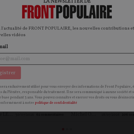
LA NEWSLETTER DE
ONTRES
DÉCRYPTAGE
T
CONTENU PAYANT
F
P
FP+
FP+
 l'actualité de FRONT POPULAIRE, les nouvelles contributions et
velles vidéos
mail
gistrer
 féministes et réalité
Michel Onfray, d'extrê
fique : la vérité sur le
droite ? Autopsie d'un
 sera exclusivement utilisé pour vous envoyer des informations de Front Populaire, 
rcat – entretien avec
politico-médiatique
ns du Plénitre, responsable du traitement. Il ne sera communiqué à aucune société et 
 base pendant 3 ans. Vous pouvez connaître et exercer vos droits ou vous désinscrir
ikolski
onformément à notre
politique de confidentialité
xime LE NAGARD
Maxime LE NAGARD
Michel ONFRAY
,
Maxime 
30/07/2026
62
commentaires
28/07/2026
206
co