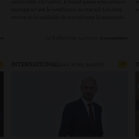
t
artificielle. De l’autre, le Sénat passe sous silence
a
un rapport sur la souffrance au travail. Les deux
n
a
revers de la médaille du travail sous la macronie.
La Rédaction
es
24/07/2026
18
commentaires
INTERNATIONAL
I
CONTENU PAYANT
CONTEN
P
F
P
JEAN-NOËL BARROT