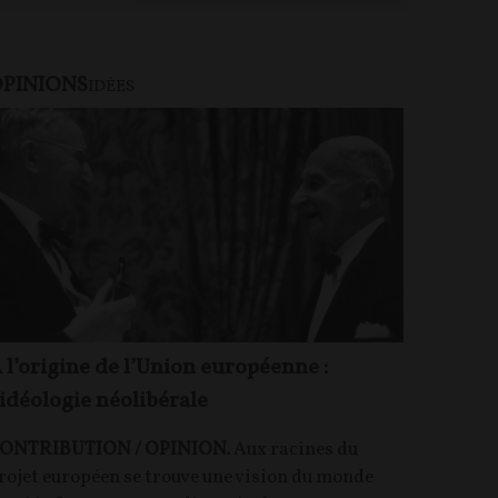
PINIONS
U PAYANT
IDÉES
 l’origine de l’Union européenne :
’idéologie néolibérale
ONTRIBUTION / OPINION.
Aux racines du
rojet européen se trouve une vision du monde