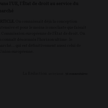
ans l'UE, l'État de droit au service du
arché
RTICLE.
On connaissait déjà la conception
xtensive et pour le moins iconoclaste que faisait
a Commission européenne de l’État de droit. On
n connaît désormais l’horizon ultime : le
arché… qui est définitivement aussi celui de
’Union européenne.
La Rédaction
20/07/2026
36
commentaires