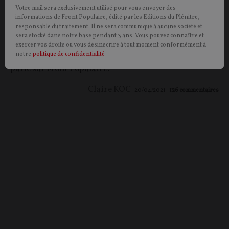
anti-française, Claire Koç - anciennement Çigdem
Votre mail sera exclusivement utilisé pour vous envoyer des
Koç - a longtemps vécu l'enfer du communautarisme
informations de Front Populaire, édité par les Editions du Plénitre,
responsable du traitement. Il ne sera communiqué à aucune société et
forcé. Amoureuse de la France, elle a choisi en 2008,
sera stocké dans notre base pendant 3 ans. Vous pouvez connaître et
contre l'avis de ses proches, d'adopter un prénom
exercer vos droits ou vous désinscrire à tout moment conformément à
français pour finaliser son assimilation. Elle nous en
notre
politique de confidentialité
parle sur Front Populaire.
Claire KOC
20/04/2021
126
commentaires