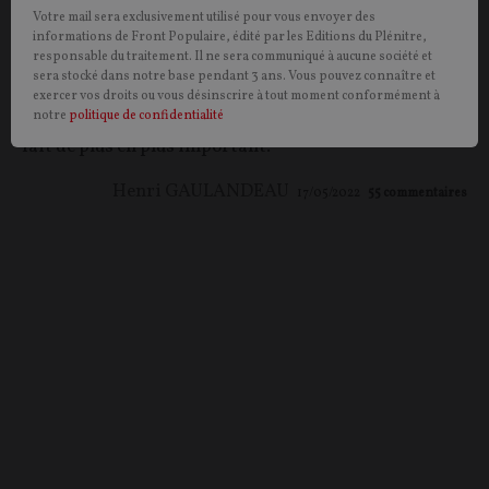
Votre mail sera exclusivement utilisé pour vous envoyer des
OPINION.
Agriculteur retraité, notre lecteur regrette
informations de Front Populaire, édité par les Editions du Plénitre,
responsable du traitement. Il ne sera communiqué à aucune société et
l’hystérie médiatique autour de l’usage de pesticides,
sera stocké dans notre base pendant 3 ans. Vous pouvez connaître et
qui stigmatise une profession en difficulté. Cela alors
exercer vos droits ou vous désinscrire à tout moment conformément à
même que l’enjeu de la souveraineté alimentaire se
notre
politique de confidentialité
fait de plus en plus important.
Henri GAULANDEAU
17/05/2022
55
commentaires