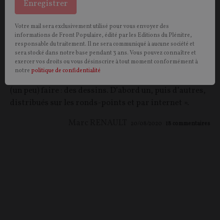
Enregistrer
On lâche rien ! (Épisode 20)
Votre mail sera exclusivement utilisé pour vous envoyer des
Cet été nous vous proposons chaque jour une page de
informations de Front Populaire, édité par les Editions du Plénitre,
« On lâche rien ! », récit humoristique du mouvement
responsable du traitement. Il ne sera communiqué à aucune société et
des gilets jaunes vu par Claude Frichier,
sera stocké dans notre base pendant 3 ans. Vous pouvez connaître et
exercer vos droits ou vous désinscrire à tout moment conformément à
septuagénaire savoyard : « À 73 ans, je n’allais pas me
notre
politique de confidentialité
faire gazer et matraquer. Alors j’ai fait ce que je savais
(un peu) faire : des dessins. D’abord un, puis d’autres,
distribués sur les ronds-points et par internet ».
Marc RENAULT
20/08/2020
18
commentaires