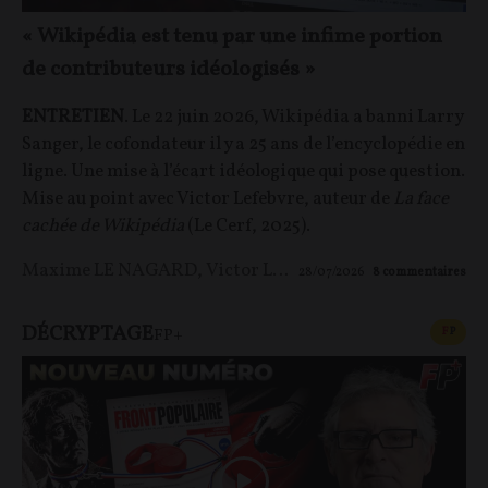
« Wikipédia est tenu par une infime portion
de contributeurs idéologisés »
ENTRETIEN
. Le 22 juin 2026, Wikipédia a banni Larry
Sanger, le cofondateur il y a 25 ans de l’encyclopédie en
ligne. Une mise à l’écart idéologique qui pose question.
Mise au point avec Victor Lefebvre, auteur de
La face
cachée de Wikipédia
(Le Cerf, 2025).
Maxime LE NAGARD
,
Victor Lefebvre
28/07/2026
8
commentaires
DÉCRYPTAGE
CONT
F
P
FP+