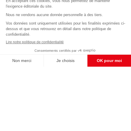
Abonnez-vous à notre newsletter
éditoriale
Enregistrer
CONTACT RÉDACTION
Pour nous écrire, proposer votre aide, un projet
concret, nous vous répondrons,
c'est ici :
contact@frontpopulaire.fr
CONTACT ABONNEMENT
Pour toute question, notre SERVICE CLIENTS
d'Evreux est à votre écoute au
02 78 88 00 35 du lundi au vendredi entre 9h et