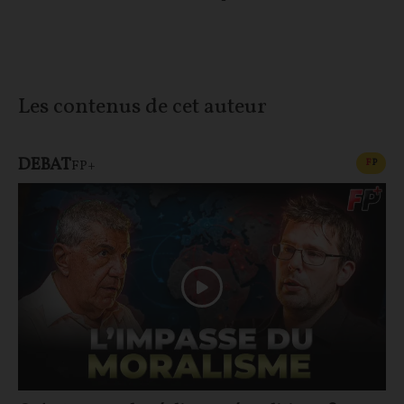
Les contenus de cet auteur
DEBAT
CONT
F
P
FP+