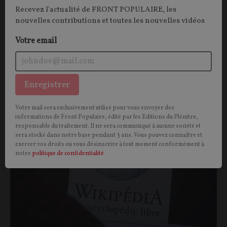
autorisé à se défendre, l'affaire est déjà entendue :
Recevez l'actualité de FRONT POPULAIRE, les
Michel Onfray serait devenu d'extrême droite. Mais le
nouvelles contributions et toutes les nouvelles vidéos
philosophe, qui se revendique d'une gauche libertaire
Votre email
et véritablement socialiste, n'a pas dit son dernier
mot. Mise au point.
Michel ONFRAY
,
Maxime LE NAGARD
28/07/2026
206
commentaires
Enregistrer
SOCIÉTÉ
CONT
F
P
WIKIPÉDIA
Votre mail sera exclusivement utilisé pour vous envoyer des
informations de Front Populaire, édité par les Editions du Plénitre,
responsable du traitement. Il ne sera communiqué à aucune société et
sera stocké dans notre base pendant 3 ans. Vous pouvez connaître et
exercer vos droits ou vous désinscrire à tout moment conformément à
notre
politique de confidentialité