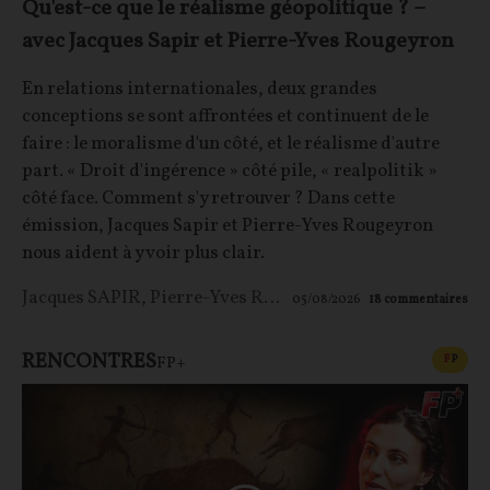
Qu'est-ce que le réalisme géopolitique ? –
avec Jacques Sapir et Pierre-Yves Rougeyron
En relations internationales, deux grandes
conceptions se sont affrontées et continuent de le
faire : le moralisme d'un côté, et le réalisme d'autre
part. « Droit d'ingérence » côté pile, « realpolitik »
côté face. Comment s'y retrouver ? Dans cette
émission, Jacques Sapir et Pierre-Yves Rougeyron
nous aident à y voir plus clair.
Jacques SAPIR
,
Pierre-Yves ROUGEYRON
,
Maxime LE 
05/08/2026
18
commentaires
RENCONTRES
CONT
F
P
FP+