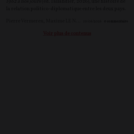
1962 à nos jours
(éd. Tallandier, 2026), une histoire de
la relation politico-diplomatique entre les deux pays.
Pierre Vermeren
,
Maxime LE NAGARD
10/06/2026
0
commentaire
Voir plus de contenus