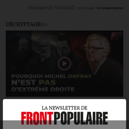
Maxime LE NAGARD
30/07/2026
62
commentaires
DÉCRYPTAGE
FP+
Michel Onfray, d'extrême droite ? Autopsie
LA NEWSLETTER DE
d'un mythe politico-médiatique
Dans ces tribunaux médiatiques où l'accusé n'est pas