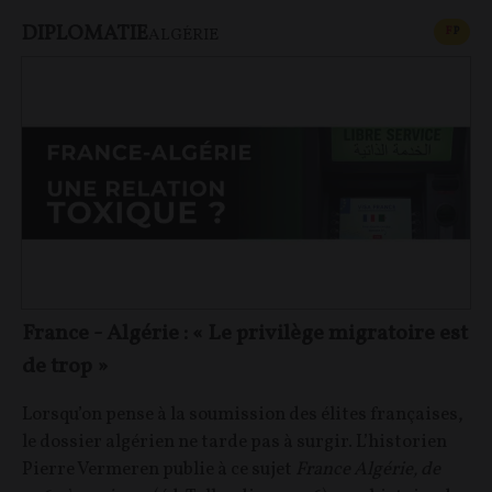
DIPLOMATIE
CONT
F
P
ALGÉRIE
France - Algérie : « Le privilège migratoire est
de trop »
Lorsqu’on pense à la soumission des élites françaises,
le dossier algérien ne tarde pas à surgir. L’historien
Pierre Vermeren publie à ce sujet
France Algérie, de