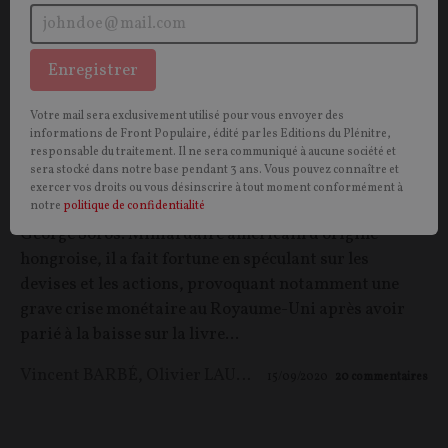
Enregistrer
Le soft power mondial de George Soros
Votre mail sera exclusivement utilisé pour vous envoyer des
informations de Front Populaire, édité par les Editions du Plénitre,
responsable du traitement. Il ne sera communiqué à aucune société et
S’il est un homme qui incarne mieux qu’aucun autre la
sera stocké dans notre base pendant 3 ans. Vous pouvez connaître et
connivence de l’État profond, de la gouvernance
exercer vos droits ou vous désinscrire à tout moment conformément à
mondiale et des grands intérêts financiers, c’est bien
notre
politique de confidentialité
George Soros. Milliardaire américain d’origine
hongroise, il a fait fortune en spéculant sur les
devises et les actions, provoquant notamment une
grave crise monétaire au Royaume-Uni après avoir
parié à la baisse sur la livre...
Vincent BARBÉ
,
Olivier LAURENT
15/09/2020
20
commentaires