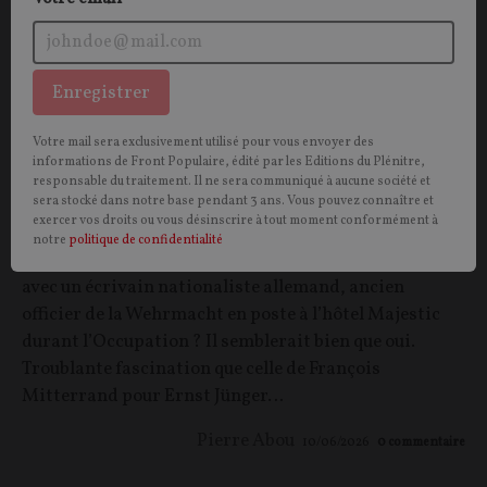
Enregistrer
Votre mail sera exclusivement utilisé pour vous envoyer des
informations de Front Populaire, édité par les Editions du Plénitre,
Les affinités inavouables : Mitterrand et Ernst
responsable du traitement. Il ne sera communiqué à aucune société et
sera stocké dans notre base pendant 3 ans. Vous pouvez connaître et
Jünger
exercer vos droits ou vous désinscrire à tout moment conformément à
notre
politique de confidentialité
Un chef d’État français socialiste peut-il être ami
avec un écrivain nationaliste allemand, ancien
officier de la Wehrmacht en poste à l’hôtel Majestic
durant l’Occupation ? Il semblerait bien que oui.
Troublante fascination que celle de François
Mitterrand pour Ernst Jünger…
Pierre Abou
10/06/2026
0
commentaire