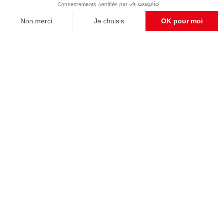
CONTACT RÉDACTION
Pour nous écrire, proposer votre aide, un projet
concret, nous vous répondrons,
c'est ici :
contact@frontpopulaire.fr
CONTACT ABONNEMENT
Pour toute question, notre SERVICE CLIENTS
d'Evreux est à votre écoute au
02 78 88 00 35 du lundi au vendredi entre 9h et
18h , ou par mail à :
abo@frontpopulaire.fr
L'actualité vue par les souverainistes