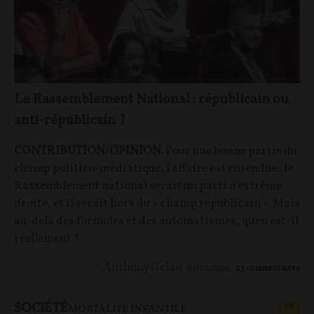
Le Rassemblement National : républicain ou
anti-républicain ?
CONTRIBUTION/OPINION.
Pour une bonne partie du
champ politico-médiatique, l'affaire est entendue : le
Rassemblement national serait un parti d'extrême
droite, et il serait hors du « champ républicain ». Mais
au-delà des formules et des automatismes, qu'en est-il
réellement ?
Anthony Gelao
07/08/2026
23
commentaires
SOCIÉTÉ
CONT
F
P
MORTALITÉ INFANTILE