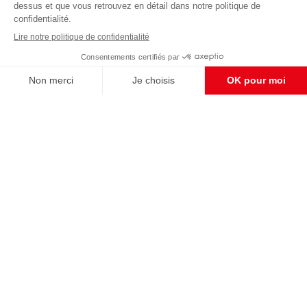
Enregistrer
CONTACT RÉDACTION
Pour nous écrire, proposer votre aide, un projet
concret, nous vous répondrons,
c'est ici :
contact@frontpopulaire.fr
CONTACT ABONNEMENT
Pour toute question, notre SERVICE CLIENTS
d'Evreux est à votre écoute au
02 78 88 00 35 du lundi au vendredi entre 9h et
18h , ou par mail à :
abo@frontpopulaire.fr