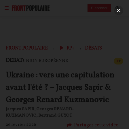
S'abonner
FRONT POPULAIRE
FP+
DÉBATS
CONT
DEBAT
UNION EUROPÉENNE
F
P
Ukraine : vers une capitulation
avant l'été ? – Jacques Sapir &
Georges Renard Kuzmanovic
Jacques SAPIR
,
Georges RENARD-
KUZMANOVIC
,
Bertrand GUYOT
Partager cette vidéo
26 février 2026