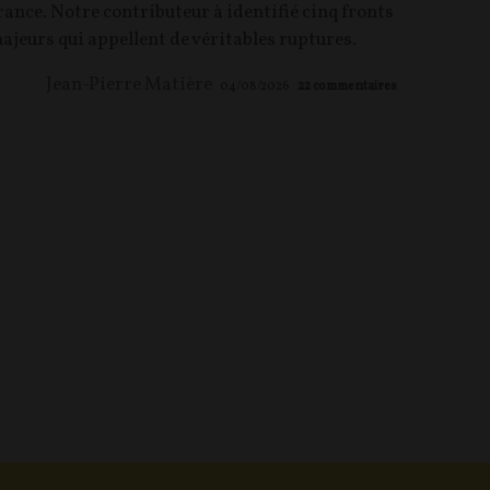
rance. Notre contributeur à identifié cinq fronts
ajeurs qui appellent de véritables ruptures.
Jean-Pierre Matière
04/08/2026
22
commentaires