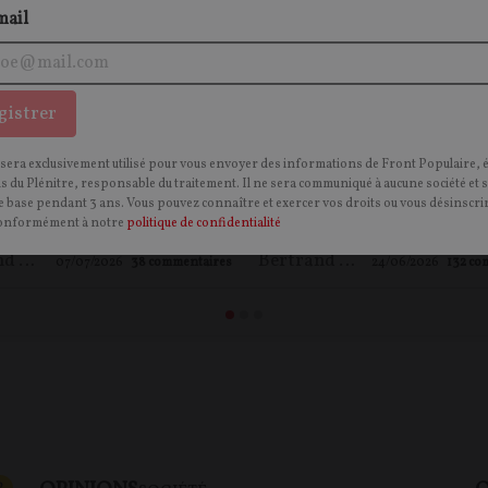
mail
y Epstein, de séducteur à
Les Français face aux
eur – entretien avec
prédateurs - entretien 
gistrer
 Bauer
Juan Branco
 sera exclusivement utilisé pour vous envoyer des informations de Front Populaire, 
ns du Plénitre, responsable du traitement. Il ne sera communiqué à aucune société et 
 base pendant 3 ans. Vous pouvez connaître et exercer vos droits ou vous désinscrir
onformément à notre
politique de confidentialité
Bertrand GUYOT
,
Alain BAUER
Bertrand GUYOT
07/07/2026
38
commentaires
24/06/2026
132
co
CONTENU PAYANT
P