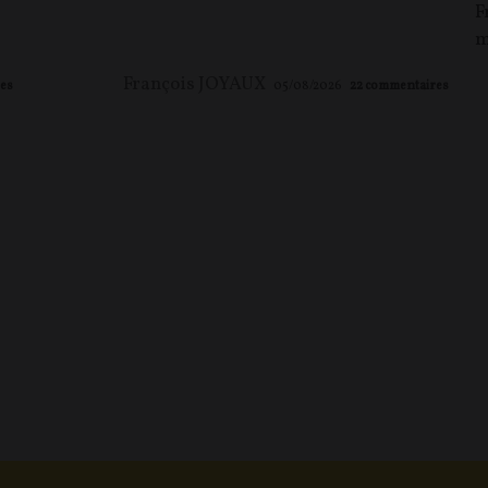
F
m
François JOYAUX
es
05/08/2026
22
commentaires