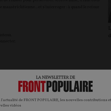
i de réussir pour persévérer. A cette aune, il faut bien
e maastrichtienne...et s'interroger : à quand le retour
L
ontenu.
d
onnecter.
LA NEWSLETTER DE
FP+
T
CONTENU PAYANT
F
P
NCONTRES
RENCONTRES
 l'actualité de FRONT POPULAIRE, les nouvelles contributions et
velles vidéos