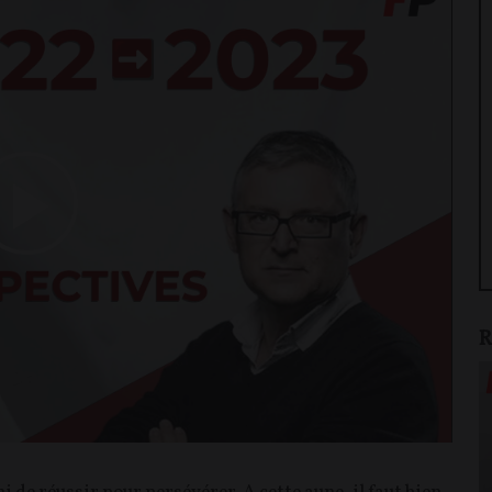
Play
Video
R