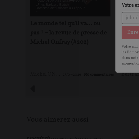
Votre e
Le monde tel qu'il va… ou
Jeffre
pas ! – la revue de presse de
prédat
Enre
Michel Onfray (#202)
Alain
Votre mail
les Editio
dans notre
moment c
Michel ONFRAY
25/07/2026
150
commentaires
Vous aimerez aussi
F