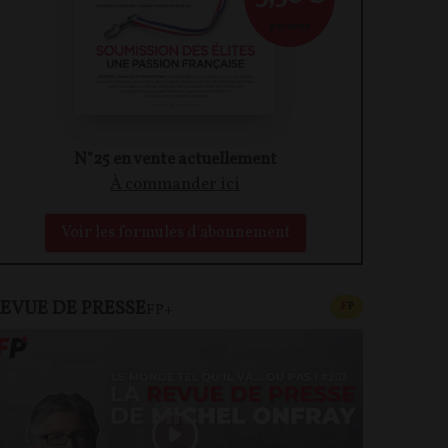
par mois
N°25 en vente actuellement
À commander ici
Voir les formules d'abonnement
EVUE DE PRESSE
CONTENU PAYAN
F
P
FP+