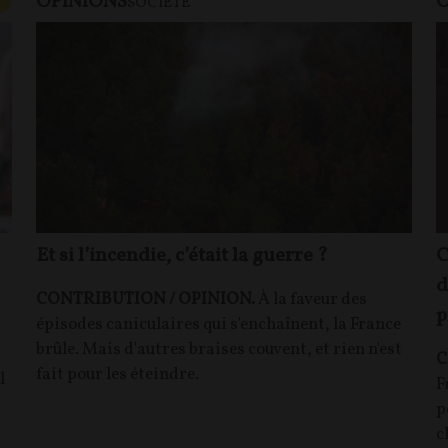
OPINIONS
O
SOCIÉTÉ
Et si l’incendie, c’était la guerre ?
C
d
CONTRIBUTION / OPINION.
À la faveur des
p
épisodes caniculaires qui s'enchaînent, la France
brûle. Mais d'autres braises couvent, et rien n'est
C
fait pour les éteindre.
l
F
p
c