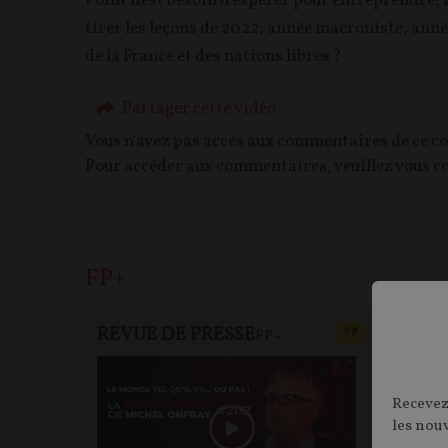
Point n'est besoin d'espérer pour entreprendre, n
tirer les leçons de 2022, année macroniste, anné
de la France et des nations libres ?
Partager cette vidéo
Vous n'avez pas accès aux commentaires de ce c
Pour accéder aux commentaires, veuillez vous c
FP+
REVUE DE PRESSE
FP+
CONTENU PAYAN
F
P
FP+
RE
Recevez
les nou