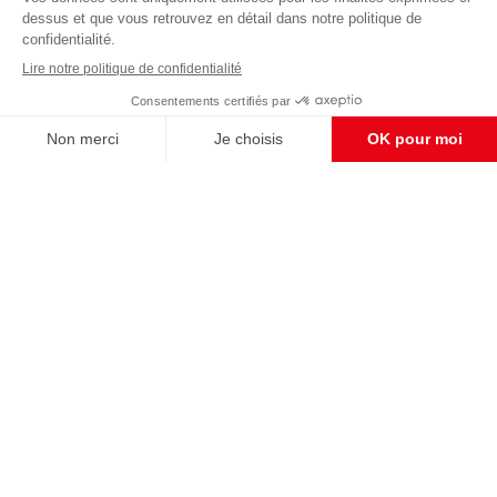
éditoriale
Pour maintenir la qualité de nos articles et vidéos, nous
avons besoin de votre soutien
Enregistrer
S'abonner et nous soutenir
CONTACT RÉDACTION
Pour nous écrire, proposer votre aide, un projet
concret, nous vous répondrons,
c'est ici :
contact@frontpopulaire.fr
CONTACT ABONNEMENT
Pour toute question, notre SERVICE CLIENTS
d'Evreux est à votre écoute au
02 78 88 00 35 du lundi au vendredi entre 9h et
18h , ou par mail à :
abo@frontpopulaire.fr