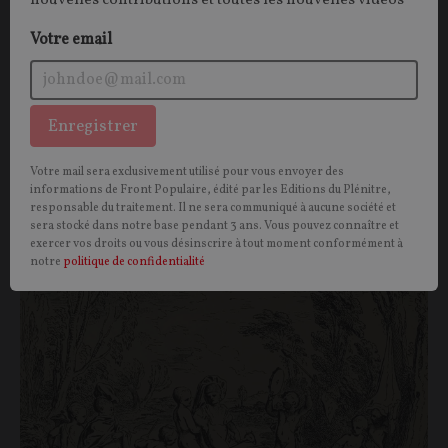
nouvelles contributions et toutes les nouvelles vidéos
Michel ONFRAY
01/08/2026
83
commentaires
Votre email
Enregistrer
Votre mail sera exclusivement utilisé pour vous envoyer des
Vous aimerez aussi
informations de Front Populaire, édité par les Editions du Plénitre,
responsable du traitement. Il ne sera communiqué à aucune société et
sera stocké dans notre base pendant 3 ans. Vous pouvez connaître et
exercer vos droits ou vous désinscrire à tout moment conformément à
OPINIONS
CULTURE
notre
politique de confidentialité