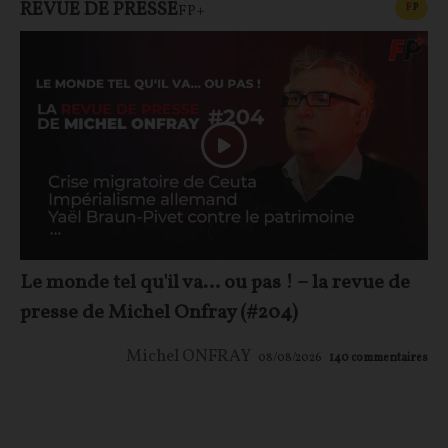
REVUE DE PRESSE
CONT
F
P
FP+
Le monde tel qu'il va… ou pas ! – la revue de
presse de Michel Onfray (#204)
Michel ONFRAY
08/08/2026
140
commentaires