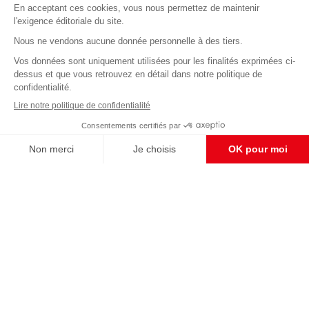
Abonnez-vous à notre newsletter
éditoriale
Pour maintenir la qualité de nos articles et vidéos, nous
avons besoin de votre soutien
Enregistrer
S'abonner et nous soutenir
CONTACT RÉDACTION
Pour nous écrire, proposer votre aide, un projet
concret, nous vous répondrons,
c'est ici :
contact@frontpopulaire.fr
CONTACT ABONNEMENT
Pour toute question, notre SERVICE CLIENTS
d'Evreux est à votre écoute au