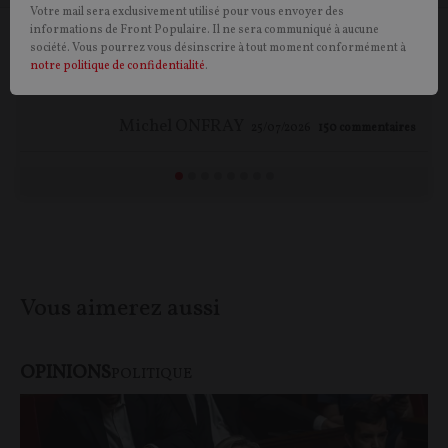
Votre mail sera exclusivement utilisé pour vous envoyer des
informations de Front Populaire. Il ne sera communiqué à aucune
Le monde tel qu'il va… ou pas ! – la revue
société. Vous pourrez vous désinscrire à tout moment conformément à
notre politique de confidentialité
.
de presse de Michel Onfray (#202)
Michel ONFRAY
25/07/2026
150
commentaires
Vous aimerez aussi
OPINIONS
POLITIQUE