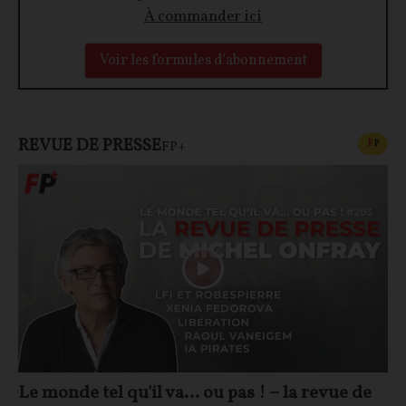
À commander ici
Voir les formules d'abonnement
REVUE DE PRESSE
CONT
F
P
FP+
Le monde tel qu'il va… ou pas ! – la revue de