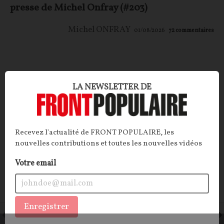
presse de Michel Onfray (#203)
Michel ONFRAY
01/08/2026
72
commentaires
LA NEWSLETTER DE
FP+
REVUE DE PRESSE
CONTEN
F
P
FP+
Recevez l'actualité de FRONT POPULAIRE, les
nouvelles contributions et toutes les nouvelles vidéos
Votre email
Enregistrer