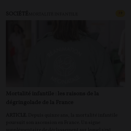
SOCIÉTÉ
CONT
F
P
MORTALITÉ INFANTILE
Mortalité infantile : les raisons de la
dégringolade de la France
ARTICLE.
Depuis quinze ans, la mortalité infantile
poursuit son ascension en France. Un signe
supplémentaire de déclassement sur lequel s'est