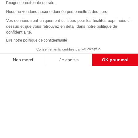
Abonnez-vous à notre newsletter
éditoriale
Enregistrer
CONTACT RÉDACTION
Pour nous écrire, proposer votre aide, un projet
concret, nous vous répondrons,
c'est ici :
contact@frontpopulaire.fr
CONTACT ABONNEMENT
Pour toute question, notre SERVICE CLIENTS
d'Evreux est à votre écoute au
02 78 88 00 35 du lundi au vendredi entre 9h et