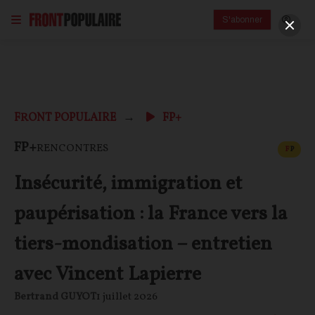
S'abonner
FRONT POPULAIRE
FP+
CONT
FP+
RENCONTRES
F
P
Insécurité, immigration et
paupérisation : la France vers la
tiers-mondisation – entretien
avec Vincent Lapierre
Bertrand GUYOT
1 juillet 2026