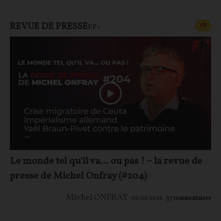
REVUE DE PRESSE
CONT
F
P
FP+
Le monde tel qu'il va… ou pas ! – la revue de
presse de Michel Onfray (#204)
Michel ONFRAY
08/08/2026
57
commentaires