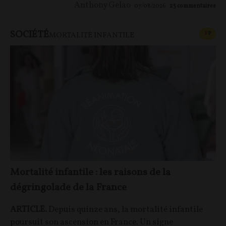
Anthony Gelao
07/08/2026
23
commentaires
SOCIÉTÉ
CONT
F
P
MORTALITÉ INFANTILE
Mortalité infantile : les raisons de la
dégringolade de la France
ARTICLE.
Depuis quinze ans, la mortalité infantile
poursuit son ascension en France. Un signe