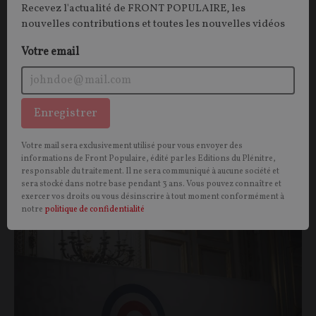
Recevez l'actualité de FRONT POPULAIRE, les
nouvelles contributions et toutes les nouvelles vidéos
Michel ONFRAY
01/08/2026
83
commentaires
Votre email
Enregistrer
Votre mail sera exclusivement utilisé pour vous envoyer des
Vous aimerez aussi
informations de Front Populaire, édité par les Editions du Plénitre,
responsable du traitement. Il ne sera communiqué à aucune société et
sera stocké dans notre base pendant 3 ans. Vous pouvez connaître et
exercer vos droits ou vous désinscrire à tout moment conformément à
OPINIONS
POLITIQUE
notre
politique de confidentialité