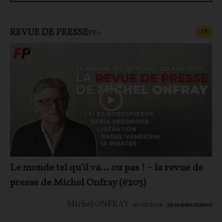
REVUE DE PRESSE
CONT
F
P
FP+
Le monde tel qu'il va… ou pas ! – la revue de
presse de Michel Onfray (#203)
Michel ONFRAY
01/08/2026
79
commentaires