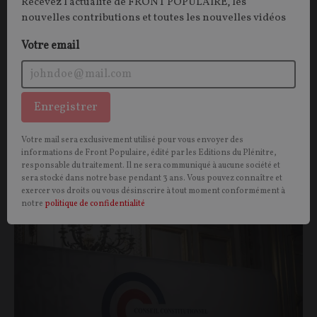
Recevez l'actualité de FRONT POPULAIRE, les
nouvelles contributions et toutes les nouvelles vidéos
Michel ONFRAY
25/07/2026
150
commentaires
Votre email
Enregistrer
Votre mail sera exclusivement utilisé pour vous envoyer des
Vous aimerez aussi
informations de Front Populaire, édité par les Editions du Plénitre,
responsable du traitement. Il ne sera communiqué à aucune société et
sera stocké dans notre base pendant 3 ans. Vous pouvez connaître et
exercer vos droits ou vous désinscrire à tout moment conformément à
OPINIONS
POLITIQUE
notre
politique de confidentialité