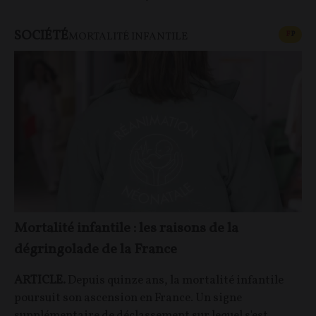
SOCIÉTÉ
CONT
F
P
MORTALITÉ INFANTILE
Mortalité infantile : les raisons de la
dégringolade de la France
ARTICLE.
Depuis quinze ans, la mortalité infantile
poursuit son ascension en France. Un signe
supplémentaire de déclassement sur lequel s'est