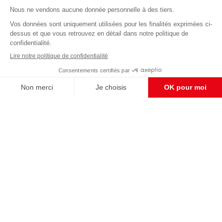
Abonnez-vous à notre newsletter
éditoriale
Enregistrer
CONTACT RÉDACTION
Pour nous écrire, proposer votre aide, un projet
concret, nous vous répondrons,
c'est ici :
contact@frontpopulaire.fr
CONTACT ABONNEMENT
Pour toute question, notre SERVICE CLIENTS
d'Evreux est à votre écoute au
02 78 88 00 35 du lundi au vendredi entre 9h et
18h , ou par mail à :