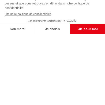
éditoriale
Enregistrer
CONTACT RÉDACTION
Pour nous écrire, proposer votre aide, un projet
concret, nous vous répondrons,
c'est ici :
contact@frontpopulaire.fr
CONTACT ABONNEMENT
Pour toute question, notre SERVICE CLIENTS
d'Evreux est à votre écoute au
02 78 88 00 35 du lundi au vendredi entre 9h et
18h , ou par mail à :
abo@frontpopulaire.fr