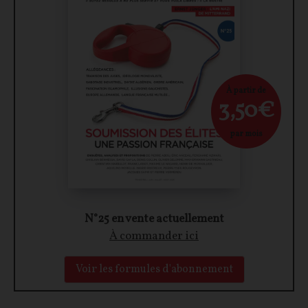
À partir de
3,50€
par mois
N°25 en vente actuellement
À commander ici
Voir les formules d'abonnement