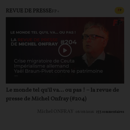
REVUE DE PRESSE
CONT
F
P
FP+
Le monde tel qu'il va… ou pas ! – la revue de
presse de Michel Onfray (#204)
Michel ONFRAY
08/08/2026
153
commentaires