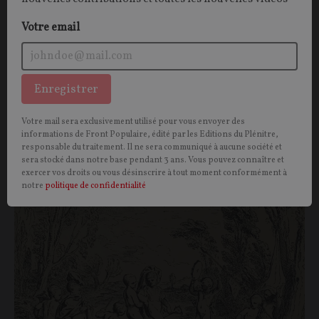
Michel ONFRAY
01/08/2026
83
commentaires
Votre email
Enregistrer
Votre mail sera exclusivement utilisé pour vous envoyer des
Vous aimerez aussi
informations de Front Populaire, édité par les Editions du Plénitre,
responsable du traitement. Il ne sera communiqué à aucune société et
sera stocké dans notre base pendant 3 ans. Vous pouvez connaître et
exercer vos droits ou vous désinscrire à tout moment conformément à
OPINIONS
CULTURE
notre
politique de confidentialité