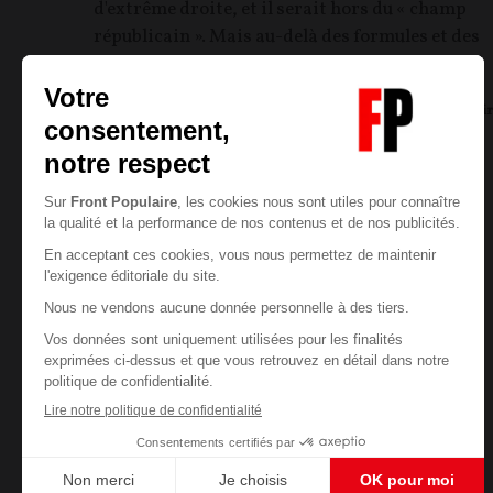
d'extrême droite, et il serait hors du « champ
républicain ». Mais au-delà des formules et des
automatismes, qu'en est-il réellement ?
Anthony Gelao
07/08/2026
18
commentair