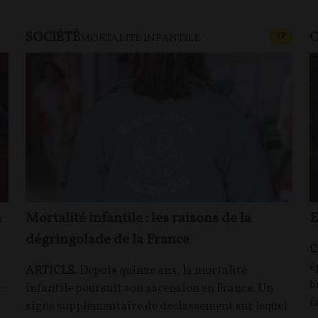
SOCIÉTÉ
O
CONTEN
F
P
MORTALITÉ INFANTILE
n
Mortalité infantile : les raisons de la
E
dégringolade de la France
C
é
ARTICLE.
Depuis quinze ans, la mortalité
b
:
infantile poursuit son ascension en France. Un
f
signe supplémentaire de déclassement sur lequel