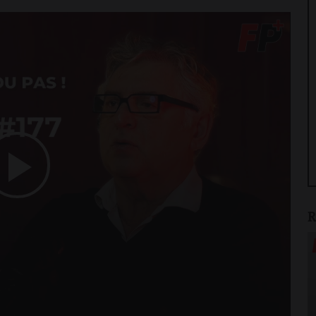
Play
R
Video