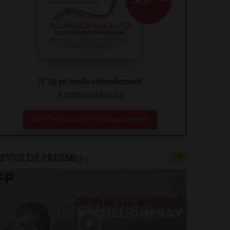
par mois
N°25 en vente actuellement
À commander ici
Voir les formules d'abonnement
EVUE DE PRESSE
CONTENU PAYAN
F
P
FP+