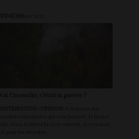
PINIONS
U PAYANT
SOCIÉTÉ
t si l’incendie, c’était la guerre ?
ONTRIBUTION / OPINION.
À la faveur des
pisodes caniculaires qui s'enchaînent, la France
rûle. Mais d'autres braises couvent, et rien n'est
ait pour les éteindre.