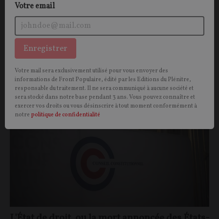
Votre email
Enregistrer
Vous aimerez aussi
Votre mail sera exclusivement utilisé pour vous envoyer des
informations de Front Populaire, édité par les Editions du Plénitre,
OPINIONS
POLITIQUE
responsable du traitement. Il ne sera communiqué à aucune société et
sera stocké dans notre base pendant 3 ans. Vous pouvez connaître et
exercer vos droits ou vous désinscrire à tout moment conformément à
notre
politique de confidentialité
L'État de droit, ou la mort annoncée des États-