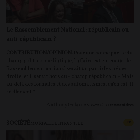
Le Rassemblement National : républicain ou
anti-républicain ?
CONTRIBUTION/OPINION.
Pour une bonne partie du
champ politico-médiatique, l'affaire est entendue : le
Rassemblement national serait un parti d'extrême
droite, et il serait hors du « champ républicain ». Mais
au-delà des formules et des automatismes, qu'en est-il
réellement ?
Anthony Gelao
07/08/2026
21
commentaires
SOCIÉTÉ
CONT
F
P
MORTALITÉ INFANTILE