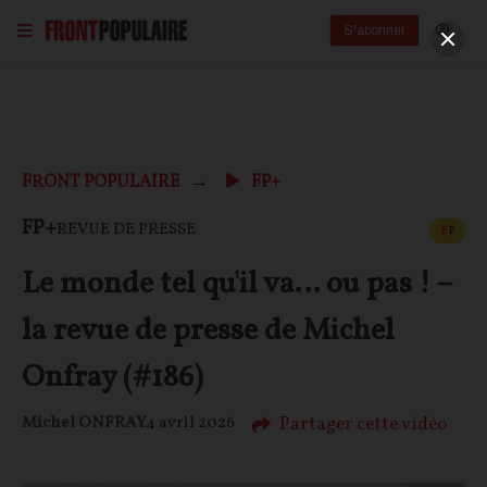
S'abonner
FRONT POPULAIRE
FP+
CONT
FP+
REVUE DE PRESSE
F
P
Le monde tel qu'il va… ou pas ! –
la revue de presse de Michel
Onfray (#186)
Partager cette vidéo
Michel ONFRAY
4 avril 2026