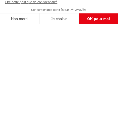
Enregistrer
CONTACT RÉDACTION
Pour nous écrire, proposer votre aide, un projet
concret, nous vous répondrons,
c'est ici :
contact@frontpopulaire.fr
CONTACT ABONNEMENT
Pour toute question, notre SERVICE CLIENTS
d'Evreux est à votre écoute au
02 78 88 00 35 du lundi au vendredi entre 9h et
18h , ou par mail à :
abo@frontpopulaire.fr