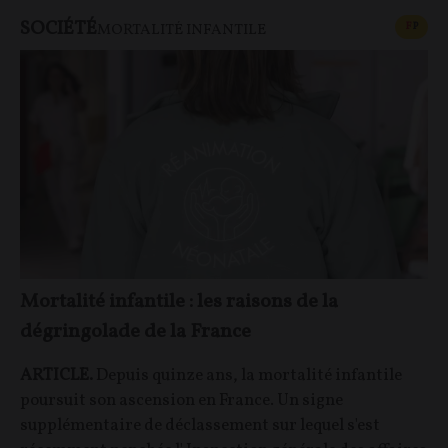
SOCIÉTÉ
CONT
F
P
MORTALITÉ INFANTILE
Mortalité infantile : les raisons de la
dégringolade de la France
ARTICLE.
Depuis quinze ans, la mortalité infantile
poursuit son ascension en France. Un signe
supplémentaire de déclassement sur lequel s'est