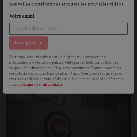
Michel ONFRAY
01/08/2026
83
commentaires
nouvelles contributions et toutes les nouvelles vidéos
Votre email
Enregistrer
Vous aimerez aussi
Votre mail sera exclusivement utilisé pour vous envoyer des
informations de Front Populaire, édité par les Editions du Plénitre,
responsable du traitement. Il ne sera communiqué à aucune société et
sera stocké dans notre base pendant 3 ans. Vous pouvez connaître et
OPINIONS
POLITIQUE
exercer vos droits ou vous désinscrire à tout moment conformément à
notre
politique de confidentialité