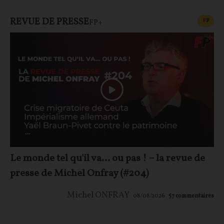
REVUE DE PRESSE
CONT
F
P
FP+
Le monde tel qu'il va… ou pas ! – la revue de
presse de Michel Onfray (#204)
Michel ONFRAY
08/08/2026
57
commentaires