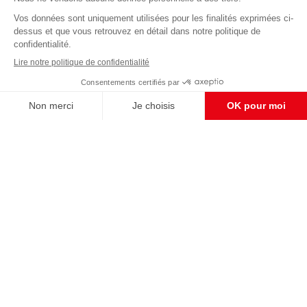
Abonnez-vous à notre newsletter
éditoriale
Enregistrer
CONTACT RÉDACTION
Pour nous écrire, proposer votre aide, un projet
concret, nous vous répondrons,
c'est ici :
contact@frontpopulaire.fr
CONTACT ABONNEMENT
Pour toute question, notre SERVICE CLIENTS
d'Evreux est à votre écoute au
02 78 88 00 35 du lundi au vendredi entre 9h et
18h , ou par mail à :
abo@frontpopulaire.fr