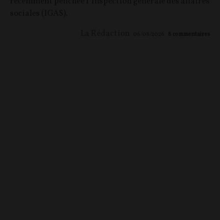
récemment penchée l' Inspection générale des affaires
sociales (IGAS).
La Rédaction
06/08/2026
8
commentaires