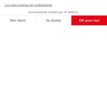
Enregistrer
CONTACT RÉDACTION
Pour nous écrire, proposer votre aide, un projet
concret, nous vous répondrons,
c'est ici :
contact@frontpopulaire.fr
CONTACT ABONNEMENT
Pour toute question, notre SERVICE CLIENTS
d'Evreux est à votre écoute au
02 78 88 00 35 du lundi au vendredi entre 9h et
18h , ou par mail à :
abo@frontpopulaire.fr