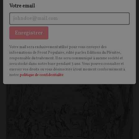
Votre email
Enregistrer
Vous aimerez aussi
Votre mail sera exclusivement utilisé pour vous envoyer des
informations de Front Populaire, édité par les Editions du Plénitre,
responsable du traitement. Il ne sera communiqué à aucune société et
sera stocké dans notre base pendant 3 ans. Vous pouvez connaître et
OPINIONS
CULTURE
exercer vos droits ou vous désinscrire à tout moment conformément à
notre
politique de confidentialité