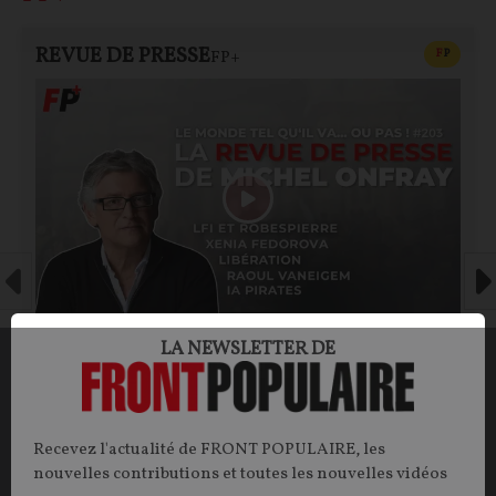
REVUE DE PRESSE
CONTEN
F
P
FP+
Le monde tel qu'il va… ou pas ! – la revue
LA NEWSLETTER DE
de presse de Michel Onfray (#203)
Recevez l'actualité de FRONT POPULAIRE, les
Michel ONFRAY
01/08/2026
83
commentaires
nouvelles contributions et toutes les nouvelles vidéos