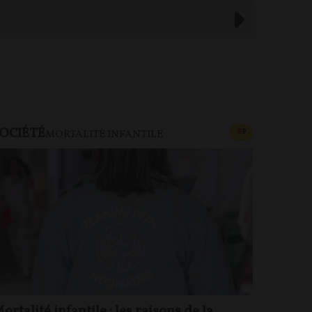
OCIÉTÉ
CONTENU PAYAN
F
P
MORTALITÉ INFANTILE
ortalité infantile : les raisons de la