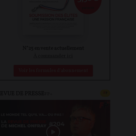
par mois
N°25 en vente actuellement
À commander ici
Voir les formules d'abonnement
EVUE DE PRESSE
CONTENU PAYAN
F
P
FP+