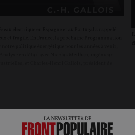
 réseau électrique en Espagne et au Portugal a rappelé
L
écieux et fragile. En France, la prochaine Programmation
d
r notre politique énergétique pour les années à venir,
 Analyse en détail avec Nicolas Meilhan, ingénieur
dustrielles, et Charles-Henri Gallois, président de
ontenu.
LA NEWSLETTER DE
onnecter.