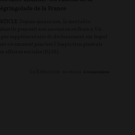
égringolade de la France
RTICLE.
Depuis quinze ans, la mortalité
nfantile poursuit son ascension en France. Un
igne supplémentaire de déclassement sur lequel
'est récemment penchée l' Inspection générale
es affaires sociales (IGAS).
La Rédaction
06/08/2026
6
commentaires