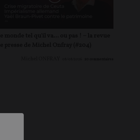
e monde tel qu'il va… ou pas ! – la revue
e presse de Michel Onfray (#204)
Michel ONFRAY
08/08/2026
20
commentaires