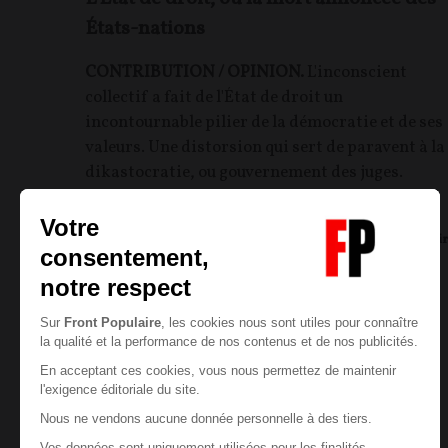
États-nations
CONTRIBUTION / OPINION.
L'inconscient
collectif a fait de l'État de droit un
incontournable pilier de la démocratie et de ses
valeurs. Une distorsion qui sert de paravent à la
dikastocratie, ou gouvernement des juges.
Jean-Francois LECŒUVRE
07/08/2026
5
commentair