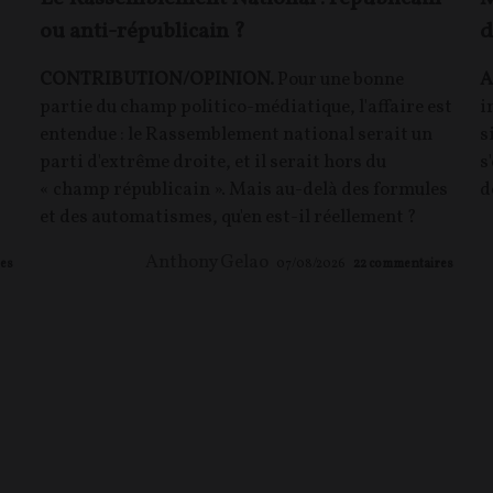
ou anti-républicain ?
d
CONTRIBUTION/OPINION.
Pour une bonne
A
partie du champ politico-médiatique, l'affaire est
i
entendue : le Rassemblement national serait un
s
parti d'extrême droite, et il serait hors du
s
« champ républicain ». Mais au-delà des formules
d
et des automatismes, qu'en est-il réellement ?
Anthony Gelao
es
07/08/2026
22
commentaires