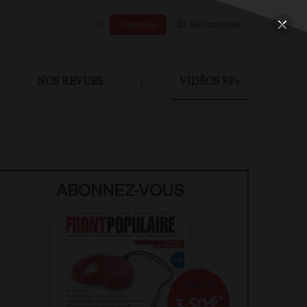
S'abonner
Se connecter
NOS REVUES
|
VIDÉOS FP+
U PAYANT
ABONNEZ-VOUS
À partir de
3,50€