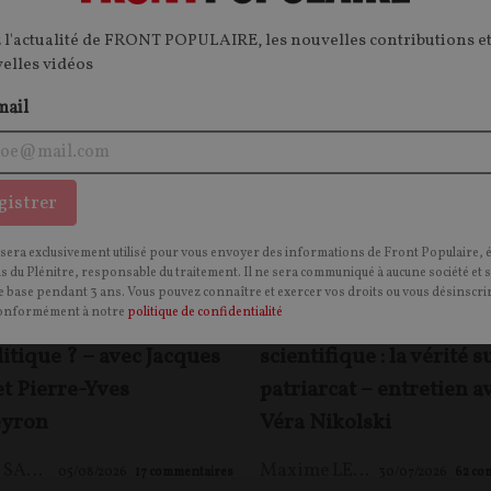
 l'actualité de FRONT POPULAIRE, les nouvelles contributions et
velles vidéos
mail
T
RENCONTRES
T
CONTENU PAYANT
F
P
FP+
FP+
gistrer
 sera exclusivement utilisé pour vous envoyer des informations de Front Populaire, 
ns du Plénitre, responsable du traitement. Il ne sera communiqué à aucune société et 
 base pendant 3 ans. Vous pouvez connaître et exercer vos droits ou vous désinscrir
onformément à notre
politique de confidentialité
-ce que le réalisme
Mythes féministes et ré
itique ? – avec Jacques
scientifique : la vérité s
et Pierre-Yves
patriarcat – entretien a
yron
Véra Nikolski
Jacques SAPIR
,
Pierre-Yves ROUGEYRON
,
Maxime LE NAGARD
Maxime LE NAGARD
05/08/2026
17
commentaires
30/07/2026
62
co