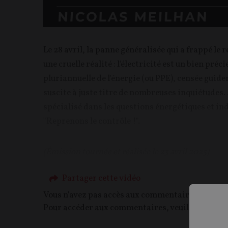
Le 28 avril, la panne généralisée qui a frappé le
une cruelle réalité : l'électricité est un bien pr
pluriannuelle de l'énergie (ou PPE), censée guide
suscite à juste titre de nombreuses inquiétudes.
spécialisé dans les questions énergétiques et in
"Reprenons le contrôle !".
(Émission tournée et réalisée le 23 avril 2025)
Partager cette vidéo
Vous n'avez pas accès aux commentaires de ce c
Pour accéder aux commentaires, veuillez vous c