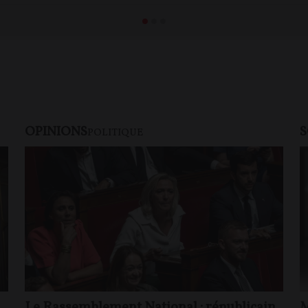
OPINIONS
S
POLITIQUE
Le Rassemblement National : républicain
M