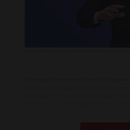
L'ex-ELLV Pascal Canfin.
©SNAPSHOT/FUTURE IMAGE/D AN
Une nouvelle nomination qui ne va certainement p
paysans, a été élu lundi coordinateur de la com
alimentaire du Parlement européen pour le gro
européen d’une manière ambitieuse en donnant à t