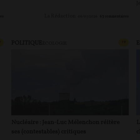
J
La Rédaction
es
06/07/2026
63
commentaires
POLITIQUE
CONTENU PAYANT
CONTEN
P
F
P
ÉCOLOGIE
Nucléaire : Jean-Luc Mélenchon réitère
L
ses (contestables) critiques
c