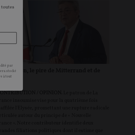
 toutes
édité par
élenchon, le pire de Mitterrand et de
sera stocké
e à tout
acron
ONTRIBUTION / OPINION.
Le patron de La
rance insoumise vise pour la quatrième fois
'affilée l'Elysée, promettant une rupture radicale
rticulée autour du principe de « Nouvelle
rance ». Notre contributeur identifie deux
randes filiations politiques dont il estime que