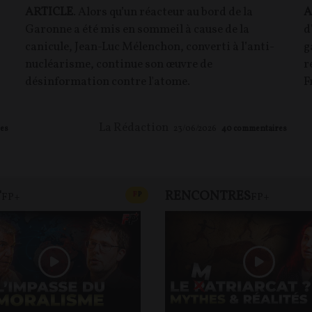
ARTICLE
. Alors qu’un réacteur au bord de la
A
Garonne a été mis en sommeil à cause de la
d
canicule, Jean-Luc Mélenchon, converti à l’anti-
g
nucléarisme, continue son œuvre de
r
désinformation contre l'atome.
F
La Rédaction
es
23/06/2026
40
commentaires
T
RENCONTRES
T
CONTENU PAYANT
F
P
FP+
FP+