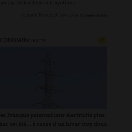
ean-Luc Mélenchon est la synthèse.
Arnaud Besnard
03/07/2026
31
commentaires
ECONOMIE
U PAYANT
CONTENU PAYAN
F
P
ÉNERGIE
es Français paieront leur électricité plus
her cet été… à cause d’un hiver trop doux