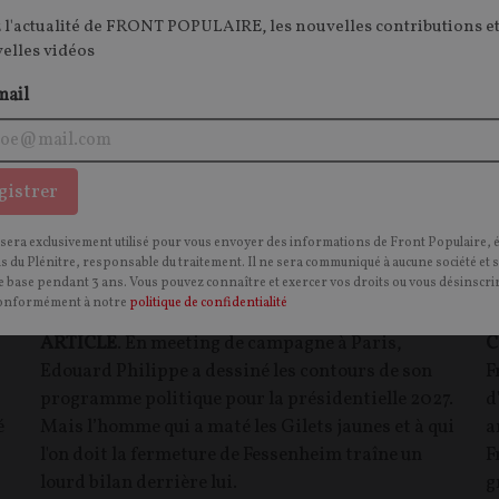
 l'actualité de FRONT POPULAIRE, les nouvelles contributions et
velles vidéos
mail
gistrer
 sera exclusivement utilisé pour vous envoyer des informations de Front Populaire, 
Edouard Philippe, le candidat qui oubliait
M
ns du Plénitre, responsable du traitement. Il ne sera communiqué à aucune société et 
 base pendant 3 ans. Vous pouvez connaître et exercer vos droits ou vous désinscrir
qu’il avait été Premier ministre
M
onformément à notre
politique de confidentialité
ARTICLE
. En meeting de campagne à Paris,
C
Edouard Philippe a dessiné les contours de son
F
programme politique pour la présidentielle 2027.
d
é
Mais l’homme qui a maté les Gilets jaunes et à qui
a
l'on doit la fermeture de Fessenheim traîne un
F
lourd bilan derrière lui.
g