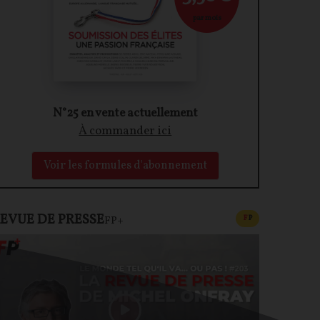
par mois
N°25 en vente actuellement
À commander ici
Voir les formules d'abonnement
EVUE DE PRESSE
CONTENU PAYAN
F
P
FP+