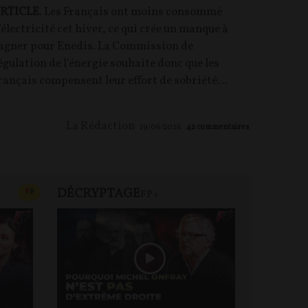
RTICLE
. Les Français ont moins consommé
’électricité cet hiver, ce qui crée un manque à
agner pour Enedis. La Commission de
égulation de l’énergie souhaite donc que les
rançais compensent leur effort de sobriété…
La Rédaction
19/06/2026
42
commentaires
DÉCRYPTAGE
FP+
CONTENU PAYANT
F
P
FP+
DEBA