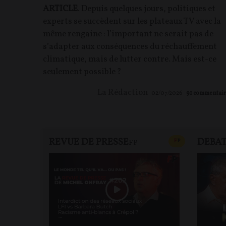
ARTICLE
. Depuis quelques jours, politiques et
experts se succèdent sur les plateaux TV avec la
même rengaine : l’important ne serait pas de
s’adapter aux conséquences du réchauffement
climatique, mais de lutter contre. Mais est-ce
seulement possible ?
La Rédaction
02/07/2026
91
commentair
REVUE DE PRESSE
DEBA
CONTENU PAYAN
F
P
FP+