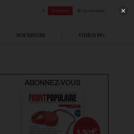
S'abonner
Se connecter
NOS REVUES
|
VIDÉOS FP+
U PAYANT
ABONNEZ-VOUS
À partir de
3,50€