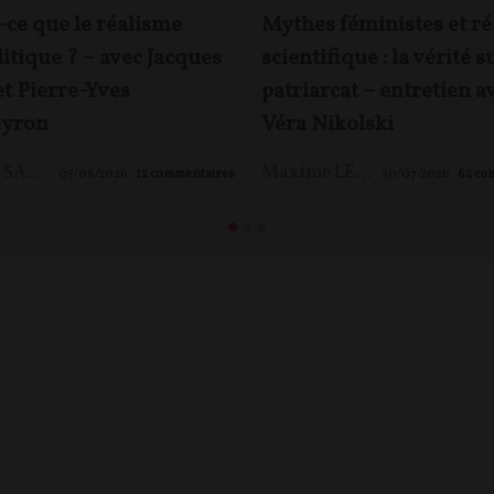
-ce que le réalisme
Mythes féministes et ré
itique ? – avec Jacques
scientifique : la vérité s
et Pierre-Yves
patriarcat – entretien a
yron
Véra Nikolski
Jacques SAPIR
,
Pierre-Yves ROUGEYRON
,
Maxime LE NAGARD
Maxime LE NAGARD
05/08/2026
12
commentaires
30/07/2026
62
co