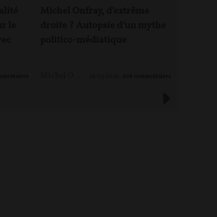
alité
Michel Onfray, d'extrême
Jacques 
ur le
droite ? Autopsie d'un mythe
Rougeyr
vec
politico-médiatique
enjeux 
Michel ONFRAY
,
Maxime LE NAGARD
mmentaires
28/07/2026
206
commentaires