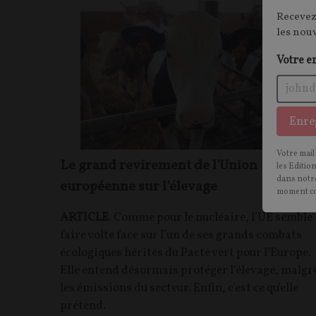
Recevez
les nou
Votre e
Enre
Votre mail
Le grand revirement de l'Union
les Editio
dans notre
européenne sur l’élevage
moment c
ARTICLE
. Comme pour le nucléaire, l’UE semble
faire volte face sur l’un de ses grands combats
écologiques hérités du Pacte vert pour l’Europe.
Elle entend désormais protéger l’élevage, malgr
les émissions du secteur. Enfin, c'est ce qu'elle
prétend.