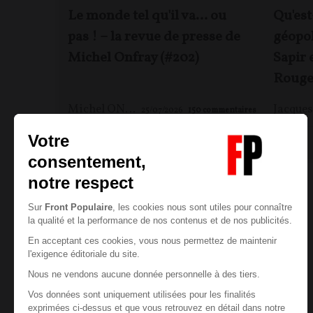
Le monde tel qu'il va… ou
Qu'est
pas ! – la revue de presse de
géopol
Michel Onfray (#202)
Sapir 
Rouge
Michel ONFRAY
25/07/2026
150
commentaires