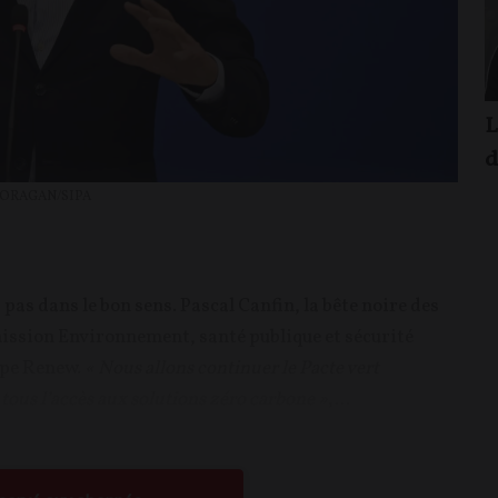
L
d
ORAGAN/SIPA
as dans le bon sens. Pascal Canfin, la bête noire des
mission Environnement, santé publique et sécurité
upe Renew.
« Nous allons continuer le Pacte vert
ous l’accès aux solutions zéro carbone »
,...