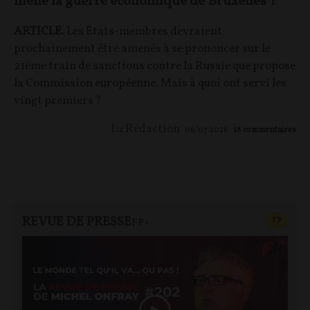
mène la guerre économique de Bruxelles ?
ARTICLE.
Les États-membres devraient
prochainement être amenés à se prononcer sur le
21ème train de sanctions contre la Russie que propose
la Commission européenne. Mais à quoi ont servi les
vingt premiers ?
La Rédaction
06/07/2026
18
commentaires
REVUE DE PRESSE
CONTEN
F
P
FP+