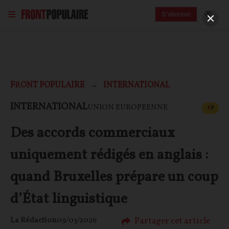
S'abonner
FRONT POPULAIRE
INTERNATIONAL
CONT
INTERNATIONAL
UNION EUROPÉENNE
F
P
Des accords commerciaux
uniquement rédigés en anglais :
quand Bruxelles prépare un coup
d’État linguistique
Partager cet article
La Rédaction
09/03/2026