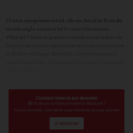
L’Union européenne serait-elle un cheval de Troie du
monde anglo-saxon en lutte contre les nations
d'Europe ? Dans sa grande croisade visant à faire de
l’espace européen le laboratoire de la mondialisation
et du libre-échange, Bruxelles a désigné un nouvel
ennemi intérieur : les langues des pays qui composent
l’Europe des 27....
Contenu réservé aux abonnés
92
% de ce contenu restent à découvrir !
Pour le consulter, vous devez vous connecter ou vous abonner.
S'abonner