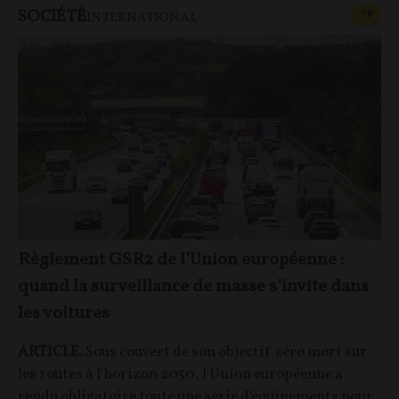
SOCIÉTÉ
CONT
F
P
INTERNATIONAL
Règlement GSR2 de l’Union européenne :
quand la surveillance de masse s’invite dans
les voitures
ARTICLE.
Sous couvert de son objectif zéro mort sur
les routes à l'horizon 2050, l'Union européenne a
rendu obligatoire toute une série d'équipements pour