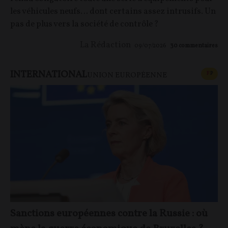
les véhicules neufs… dont certains assez intrusifs. Un
pas de plus vers la société de contrôle ?
La Rédaction
09/07/2026
30
commentaires
INTERNATIONAL
CONT
F
P
UNION EUROPÉENNE
Sanctions européennes contre la Russie : où