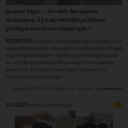
Jacques Sapir : « Au-delà des aspects
techniques, il y a un véritable problème
politique avec l'euro numérique »
ENTRETIEN.
Le projet d'euro numérique n'a jamais été
aussi près d'émerger des couloirs de Bruxelles. De quoi
s'agit-il précisément ? Quelles sont les implications
de cette future modalité de paiement en termes de
sécurité et d'identité numérique ? Le point avec
l'économiste Jacques Sapir.
Jacques SAPIR
,
La Rédaction
16/07/2026
20
commentaires
SOCIÉTÉ
CONT
F
P
UNION EUROPÉENNE