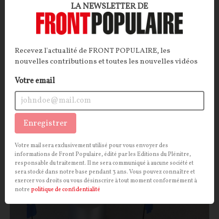
LA NEWSLETTER DE
ARTICLE.
Pour financer le colossal budget pluriannuel
qu'elle prépare pour l'UE, la Commission européenne a
besoin d'argent. Le chef de l'Eurogroupe vient
justement de tomber sur une mine d'or… qui est
Recevez l'actualité de FRONT POPULAIRE, les
actuellement exploitée par les États-membres.
nouvelles contributions et toutes les nouvelles vidéos
La Rédaction
21/07/2026
19
commentaires
Votre email
ECONOMIE
SOCIÉTÉ
Enregistrer
Votre mail sera exclusivement utilisé pour vous envoyer des
informations de Front Populaire, édité par les Editions du Plénitre,
responsable du traitement. Il ne sera communiqué à aucune société et
sera stocké dans notre base pendant 3 ans. Vous pouvez connaître et
exercer vos droits ou vous désinscrire à tout moment conformément à
notre
politique de confidentialité