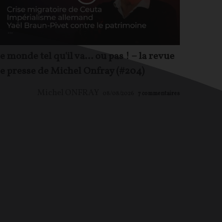
e monde tel qu'il va… ou pas ! – la revue
e presse de Michel Onfray (#204)
Michel ONFRAY
08/08/2026
7
commentaires