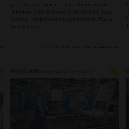
protection face aux pratiques commerciales
l
chinoises. Mais la lenteur et l’inefficacité dans
T
l’action, c'est justement la spécialité de l’Union
l
européenne…
d
La Rédaction
es
09/06/2026
24
commentaires
ECONOMIE
I
CONTENU PAYANT
CONTEN
P
F
P
INDUSTRIE AUTOMOBILE