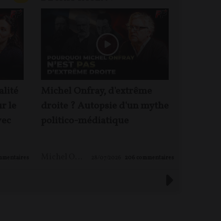
alité
Michel Onfray, d'extrême
Le mond
ur le
droite ? Autopsie d'un mythe
pas ! – 
vec
politico-médiatique
Michel 
Michel ONFRAY
,
Maxime LE NAGARD
mmentaires
28/07/2026
206
commentaires