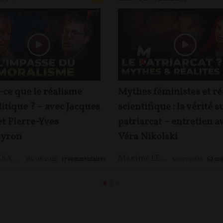
-ce que le réalisme
Mythes féministes et ré
itique ? – avec Jacques
scientifique : la vérité s
et Pierre-Yves
patriarcat – entretien a
yron
Véra Nikolski
Jacques SAPIR
,
Pierre-Yves ROUGEYRON
,
Maxime LE NAGARD
Maxime LE NAGARD
05/08/2026
17
commentaires
30/07/2026
62
co