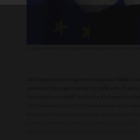
La présidente de la Commission européenne, Ursula von
La Commission européenne a annoncé lundi 4 ao
commerciales, qui visaient 93 milliards d’euros
Unis n’ont pas réduit les droits de douane sur l
Cette décision intervient une semaine après que 
longuement discuté qui prévoit que la plupart de
seront soumises à une taxe américaine de 15 % à
devaient quant à elles entrer en vigueur le 9 août