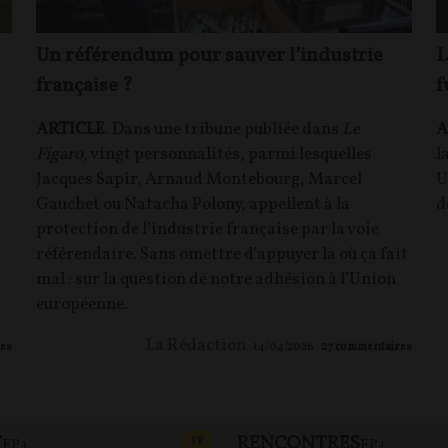
Un référendum pour sauver l’industrie
L
française ?
f
ARTICLE
. Dans une tribune publiée dans
Le
A
Figaro,
vingt personnalités, parmi lesquelles
l
Jacques Sapir, Arnaud Montebourg, Marcel
U
Gauchet ou Natacha Polony, appellent à la
d
protection de l’industrie française par la voie
référendaire. Sans omettre d'appuyer là où ça fait
mal : sur la question de notre adhésion à l’Union
européenne.
La Rédaction
es
14/04/2026
27
commentaires
T
RENCONTRES
T
CONTENU PAYANT
F
P
FP+
FP+