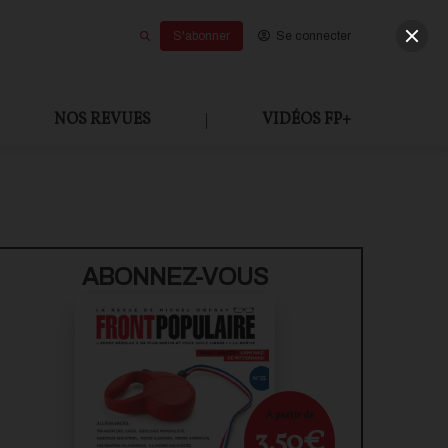
S'abonner
Se connecter
NOS REVUES
|
VIDÉOS FP+
U PAYANT
ABONNEZ-VOUS
À partir de
3,50€