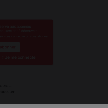
servé aux abonnés
nu restent à découvrir !
vez vous connecter ou vous abonner.
'abonner
é ?
Je me connecte
ontenu.
onnecter.