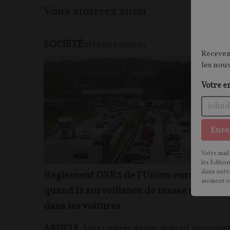
Vous aimerez aussi
SOCIÉTÉ
F
INTERNATIONAL
Recevez
les nou
Votre e
Enre
Votre mail
les Editio
dans notre
Règlement GSR2 de l’Union européenne 
moment c
quand la surveillance de masse s’invite
dans les voitures
ARTICLE.
Sous couvert de son objectif zéro mor