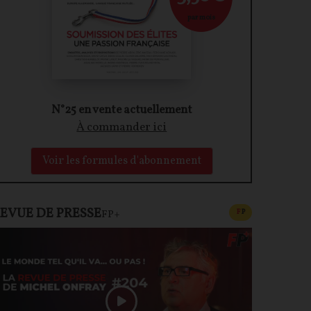
par mois
N°25 en vente actuellement
À commander ici
Voir les formules d'abonnement
EVUE DE PRESSE
CONTENU PAYAN
F
P
FP+