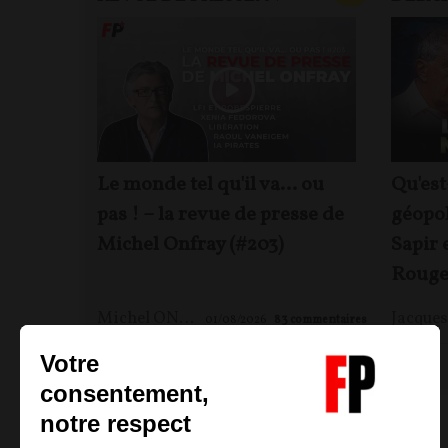
Le monde tel qu'il va… ou
Qu'est
pas ! – la revue de presse de
géopol
Michel Onfray (#203)
Sapir 
Rouge
Michel ONFRAY
01/08/2026
83
commentaires