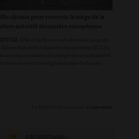
ille choisie pour recevoir le siège de la
uture autorité douanière européenne
RTICLE.
Lille et la France ont obtenu le siège de
a future Autorité douanière européenne (EUCA).
n nouveau transfert de compétences nationales
errière une victoire diplomatique de façade.
La Rédaction
27/03/2026
8
commentaires
DÉCRYPTAGE
REVUE 
CONTENU PAYANT
F
P
FP+