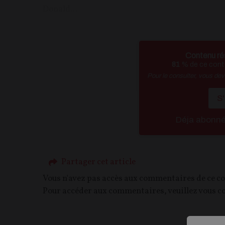
Donald...
Contenu ré
81
% de ce conte
Pour le consulter, vous de
S
Déja abonn
Partager cet article
Vous n'avez pas accès aux commentaires de ce c
Pour accéder aux commentaires, veuillez vous c