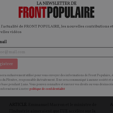
LA NEWSLETTER DE
ECONOMIE
I
CONTENU PAYANT
CONTEN
P
F
P
UNION EUROPÉENNE
 l'actualité de FRONT POPULAIRE, les nouvelles contributions et
velles vidéos
mail
gistrer
 sera exclusivement utilisé pour vous envoyer des informations de Front Populaire, 
ns du Plénitre, responsable du traitement. Il ne sera communiqué à aucune société et 
 base pendant 3 ans. Vous pouvez connaître et exercer vos droits ou vous désinscrir
:
La France trépigne pour que l’UE accélère
S
onformément à notre
politique de confidentialité
sur le « made in Europe »
v
ARTICLE
. Emmanuel Macron et le ministre de
A
l’Industrie aimeraient que l’UE accélère sur la
u
t