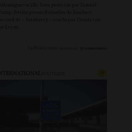
’Allemagne vacille. Sous pression par Donald
rump, Berlin presse Bruxelles de finaliser
’accord de « Turnberry » conclu par Ursula von
er Leyen.
La Rédaction
06/05/2026
37
commentaires
NTERNATIONAL
U PAYANT
CONTENU PAYAN
F
P
POLITIQUE