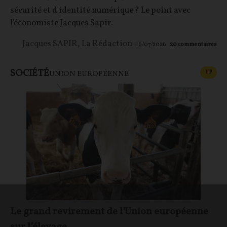
sécurité et d'identité numérique ? Le point avec
l'économiste Jacques Sapir.
Jacques SAPIR
,
La Rédaction
16/07/2026
20
commentaires
SOCIÉTÉ
CONT
F
P
UNION EUROPÉENNE
Le grand revirement de l'Union européenne
sur l’élevage