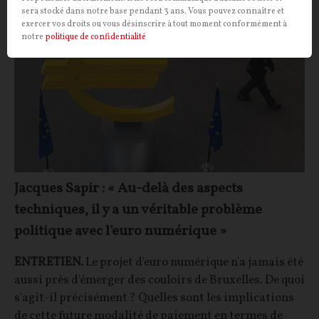
sera stocké dans notre base pendant 3 ans. Vous pouvez connaître et
exercer vos droits ou vous désinscrire à tout moment conformément à
notre
politique de confidentialité
Jacques Sapir : « Au-delà des aspects
techniques, il y a un véritable problème
politique avec l'euro numérique »
ENTRETIEN.
Le projet d'euro numérique n'a jamais été
aussi près d'émerger des couloirs de Bruxelles. De quoi
s'agit-il précisément ? Quelles sont les implications
de cette future modalité de paiement en termes de