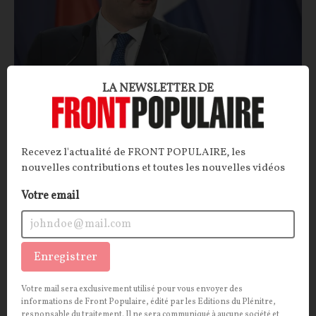
LA NEWSLETTER DE
Comment l’Eurogroupe compte remplir les
coffres de Bruxelles
Recevez l'actualité de FRONT POPULAIRE, les
nouvelles contributions et toutes les nouvelles vidéos
ARTICLE.
Pour financer le colossal budget pluriannuel
qu'elle prépare pour l'UE, la Commission européenne a
Votre email
besoin d'argent. Le chef de l'Eurogroupe vient
justement de tomber sur une mine d'or… qui est
actuellement exploitée par les États-membres.
Enregistrer
La Rédaction
21/07/2026
19
commentaires
Votre mail sera exclusivement utilisé pour vous envoyer des
informations de Front Populaire, édité par les Editions du Plénitre,
ECONOMIE
SOCIÉTÉ
responsable du traitement. Il ne sera communiqué à aucune société et