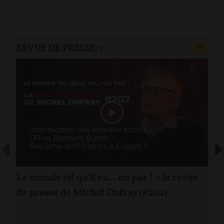
REVUE DE PRESSE
CONTEN
F
P
FP+
Le monde tel qu'il va… ou pas ! – la revue
de presse de Michel Onfray (#202)