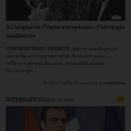
À l’origine de l’Union européenne : l’idéologie
néolibérale
CONTRIBUTION / OPINION.
Aux racines du projet
européen se trouve une vision du monde aussi
influente que peu discutée : le néolibéralisme.
Décorticage.
Bruno Guillard
24/07/2026
11
commentaires
INTERNATIONAL
CONT
F
P
TÉLÉCOMS