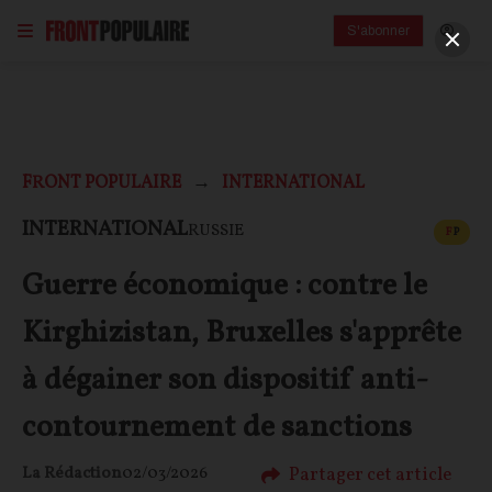
S'abonner
FRONT POPULAIRE
INTERNATIONAL
CONT
INTERNATIONAL
RUSSIE
F
P
Guerre économique : contre le
Kirghizistan, Bruxelles s'apprête
à dégainer son dispositif anti-
contournement de sanctions
Partager cet article
La Rédaction
02/03/2026