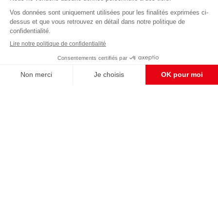
Abonnez-vous à notre newsletter
éditoriale
Enregistrer
CONTACT RÉDACTION
Pour nous écrire, proposer votre aide, un projet
concret, nous vous répondrons,
c'est ici :
contact@frontpopulaire.fr
CONTACT ABONNEMENT
Pour toute question, notre SERVICE CLIENTS
d'Evreux est à votre écoute au
02 78 88 00 35 du lundi au vendredi entre 9h et
18h , ou par mail à :
abo@frontpopulaire.fr