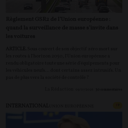
Règlement GSR2 de l’Union européenne :
quand la surveillance de masse s’invite dans
les voitures
ARTICLE.
Sous couvert de son objectif zéro mort sur
les routes à l'horizon 2050, l'Union européenne a
rendu obligatoire toute une série d'équipements pour
les véhicules neufs… dont certains assez intrusifs. Un
pas de plus vers la société de contrôle ?
La Rédaction
09/07/2026
30
commentaires
INTERNATIONAL
CONT
F
P
UNION EUROPÉENNE