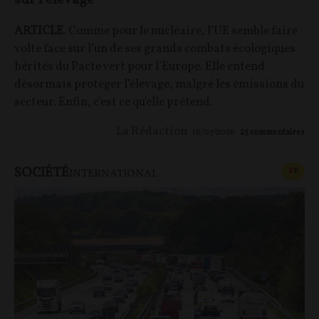
ARTICLE
. Comme pour le nucléaire, l’UE semble faire
volte face sur l’un de ses grands combats écologiques
hérités du Pacte vert pour l’Europe. Elle entend
désormais protéger l’élevage, malgré les émissions du
secteur. Enfin, c'est ce qu'elle prétend.
La Rédaction
16/07/2026
25
commentaires
SOCIÉTÉ
CONT
F
P
INTERNATIONAL