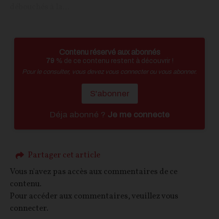
débouchés à la...
Contenu réservé aux abonnés
79
% de ce contenu restent à découvrir !
Pour le consulter, vous devez vous connecter ou vous abonner.
S'abonner
Déja abonné ?
Je me connecte
Partager cet article
Vous n'avez pas accès aux commentaires de ce
contenu.
Pour accéder aux commentaires, veuillez vous
connecter.