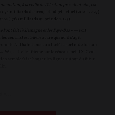
mentation, à la veille de l’élection présidentielle, est
 1 074 milliards d’euros, le budget actuel (2021-2027)
ros (1760 milliards au prix de 2025).
’ont fait l’Allemagne et les Pays-Bas
» — soit
 les centristes. Guère avare quand il s'agit
oniste Nathalie Loiseau a taclé la sortie de Jordan
caché
», a-t-elle affirmé sur le réseau social X. C’est
tien semble faire bouger les lignes autour du futur
lin.
»...