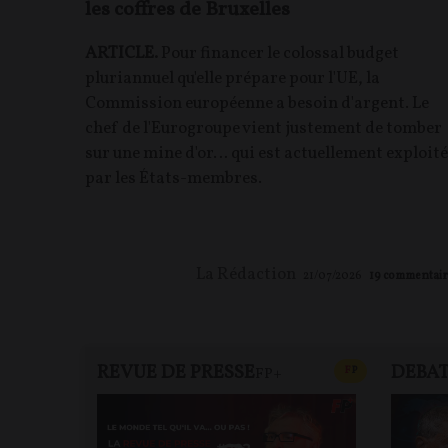
les coffres de Bruxelles
ARTICLE.
Pour financer le colossal budget
pluriannuel qu'elle prépare pour l'UE, la
Commission européenne a besoin d'argent. Le
chef de l'Eurogroupe vient justement de tomber
sur une mine d'or… qui est actuellement exploit
par les États-membres.
La Rédaction
21/07/2026
19
commentair
REVUE DE PRESSE
DEBA
CONTENU PAYAN
F
P
FP+