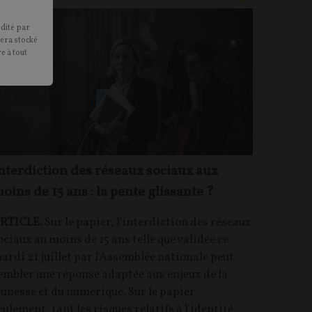
édité par
sera stocké
e à tout
nterdiction des réseaux sociaux aux
oins de 15 ans : la pente glissante ?
RTICLE.
Sur le papier, l'interdiction des réseaux
ociaux au moins de 15 ans telle que validée ce
ardi 21 juillet par l'Assemblée nationale peut
embler une réponse adaptée aux enjeux de la
eunesse et du numérique. Sur le papier
eulement, tant les risques relatifs à l'identité