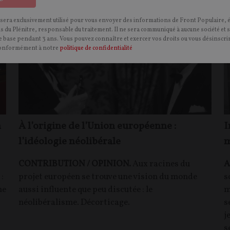
 sera exclusivement utilisé pour vous envoyer des informations de Front Populaire, 
ns du Plénitre, responsable du traitement. Il ne sera communiqué à aucune société et 
 base pendant 3 ans. Vous pouvez connaître et exercer vos droits ou vous désinscrir
onformément à notre
politique de confidentialité
n
À l’origine de l’Union européenne :
I
l’idéologie néolibérale
m
CONTRIBUTION / OPINION.
Aux racines du
A
:
projet européen se trouve une vision du monde
s
me
aussi influente que peu discutée : le
m
néolibéralisme. Décorticage.
s
,
j
s