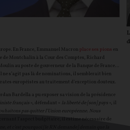
L
d
'Europe. En France, Emmanuel Macron
place ses pions
en
ie de Montchalin à la Cour des Comptes, Richard
Moulin au poste de gouverneur de la Banque de France…
l ne s’agit pas là de nominations, il semblerait bien
crates européistes au traitement d’exception douteux.
Jordan Bardella a pu exposer sa vision de la présidence
niste français
», défendant «
la liberté de [son] pays
», il
ouhaitons pas quitter l’Union européenne. Nous
ernant l’aspect budgétaire, il estime nécessaire de
e, et c’est pourquoi [le RN demande] demain que la