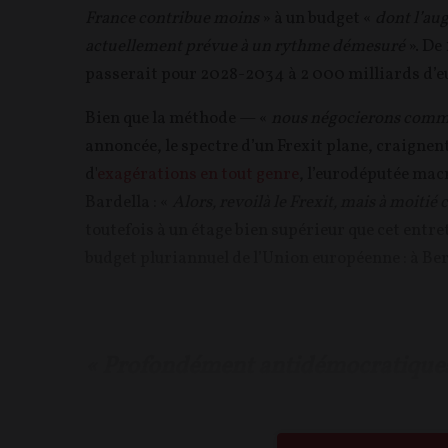
France contribue moins
» à un budget «
dont l’aug
actuellement prévue à un rythme démesuré
». De
passerait pour 2028-2034 à 2 000 milliards d’eu
Bien que la méthode — «
nous négocierons comme l
annoncée, le spectre d’un Frexit plane, craignent
d'
exagérations en tout genre
, l’eurodéputée macr
Bardella : «
Alors, revoilà le Frexit, mais à moitié 
toutefois à un étage bien supérieur que cet entre
budget pluriannuel de l’Union européenne : à Ber
« Profondément antidémocratiques 