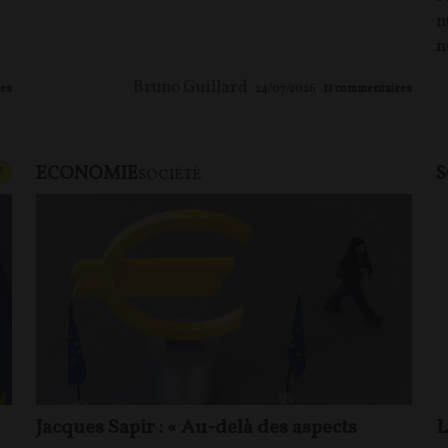
n
n
Bruno Guillard
es
24/07/2026
11
commentaires
ECONOMIE
S
CONTENU PAYANT
P
SOCIÉTÉ
Jacques Sapir : « Au-delà des aspects
L