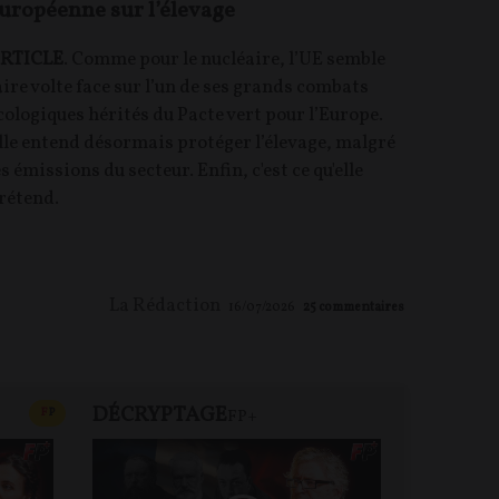
uropéenne sur l’élevage
RTICLE
. Comme pour le nucléaire, l’UE semble
aire volte face sur l’un de ses grands combats
cologiques hérités du Pacte vert pour l’Europe.
lle entend désormais protéger l’élevage, malgré
es émissions du secteur. Enfin, c'est ce qu'elle
rétend.
La Rédaction
16/07/2026
25
commentaires
DÉCRYPTAGE
FP+
CONTENU PAYANT
F
P
FP+
DEBA