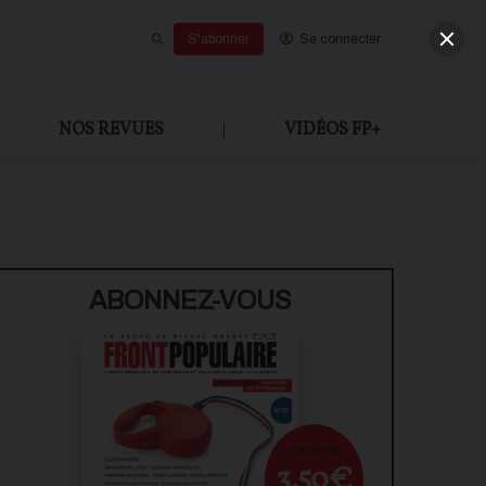
S'abonner
Se connecter
NOS REVUES
|
VIDÉOS FP+
U PAYANT
ABONNEZ-VOUS
À partir de
3,50€