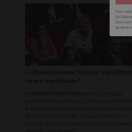
Votre mail
les Editio
dans notre
moment c
Le Rassemblement National : républicai
ou anti-républicain ?
CONTRIBUTION/OPINION.
Pour une bonne
partie du champ politique, l'affaire est entendue 
le Rassemblement national est un parti d'extrê
droite, et il est hors du « champ républicain ».
Mais au-delà des formules et des automatismes
qu'en est-il réellement ?