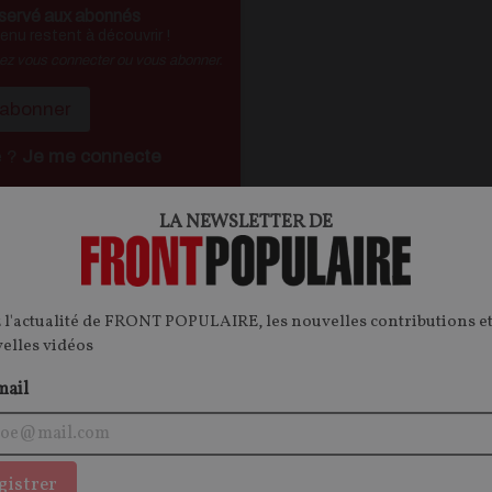
servé aux abonnés
nu restent à découvrir !
vez vous connecter ou vous abonner.
'abonner
é ?
Je me connecte
LA NEWSLETTER DE
ontenu.
onnecter.
 l'actualité de FRONT POPULAIRE, les nouvelles contributions et
velles vidéos
mail
OPINIONS
S
gistrer
IDÉES