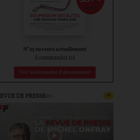
par mois
N°25 en vente actuellement
À commander ici
Voir les formules d'abonnement
EVUE DE PRESSE
CONTENU PAYAN
F
P
FP+