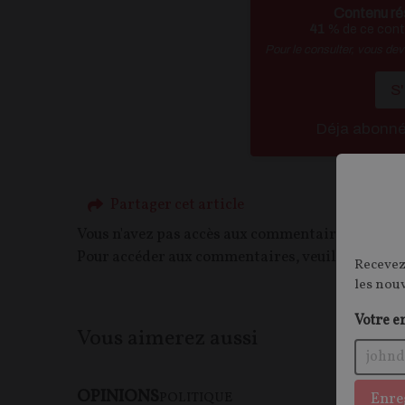
Contenu ré
41
% de ce conte
Pour le consulter, vous de
S
Déja abonn
Partager cet article
Vous n'avez pas accès aux commentaires de ce c
Pour accéder aux commentaires, veuillez vous c
Recevez
les nou
Votre e
Vous aimerez aussi
OPINIONS
Enre
POLITIQUE