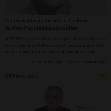
Centralisation au XXe siècle, l’histoire
terrible d’un nihilisme mortifère
OPINION
. La centralisation du pouvoir et des idées au
siècle dernier est l’illustration d’une moraline d’État
qui, habillée d’utilitarisme, s’impose au citoyen.
Edouard Rihouet
01/02/2023
25
commentaires
IDÉES
CONT
F
P
POLITIQUE