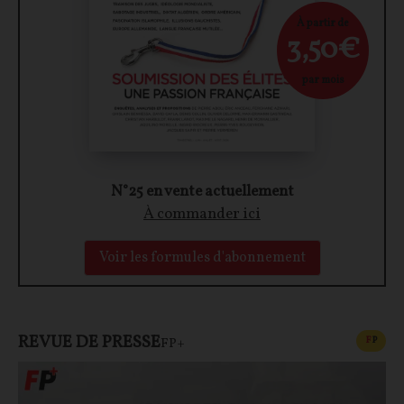
À partir de
3,50€
par mois
N°25 en vente actuellement
À commander ici
Voir les formules d'abonnement
REVUE DE PRESSE
CONT
F
P
FP+