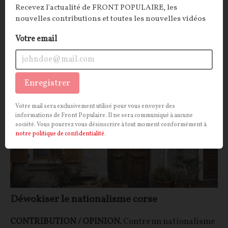
Recevez l'actualité de FRONT POPULAIRE, les
allemand.
nouvelles contributions et toutes les nouvelles vidéos
Jacques Marvillet
03/11/2024
41
commentaires
Votre email
OPINIONS
CORSE
Enregistrer
Votre mail sera exclusivement utilisé pour vous envoyer des
informations de Front Populaire. Il ne sera communiqué à aucune
société. Vous pourrez vous désinscrire à tout moment conformément à
notre politique de confidentialité
.
Déwokiser le nationalisme corse
CONTRIBUTION / OPINION.
Contre un nationalisme