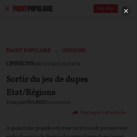
Nos offres
FRONT POPULAIRE
OPINIONS
OPINIONS
DÉCENTRALISATION
Sortir du jeu de dupes
Etat/Régions
François HULBERT
24/06/2020
Partager cet article
A quand une grande réforme territoriale permettant
enfin de sortir la France du centralisme dans lequel