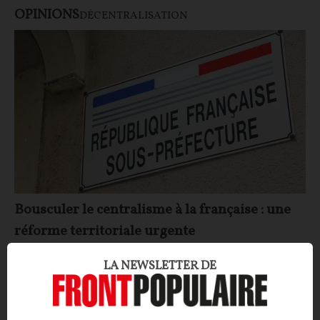
OPINIONS
DÉCENTRALISATION
Bousculer le centralisme à la française : une
réforme territoriale urgente
CONTRIBUTION / OPINION.
L’État français est-il
LA NEWSLETTER DE
trop centralisé ? C’est l’avis de notre contributeur, qui
ouvre le débat en prenant appui sur un autre modèle
radicalement différent : celui du fédéralisme