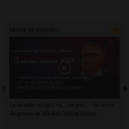
REVUE DE PRESSE
CONTEN
F
P
FP+
Le monde tel qu'il va… ou pas ! – la revue
de presse de Michel Onfray (#202)