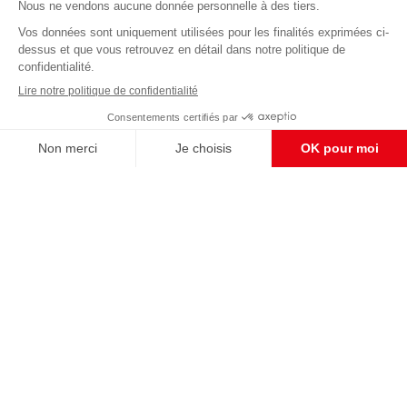
Abonnez-vous à notre newsletter
éditoriale
Pour maintenir la qualité de nos articles et vidéos, nous
avons besoin de votre soutien
Enregistrer
S'abonner et nous soutenir
CONTACT RÉDACTION
Pour nous écrire, proposer votre aide, un projet
concret, nous vous répondrons,
c'est ici :
contact@frontpopulaire.fr
CONTACT ABONNEMENT
Pour toute question, notre SERVICE CLIENTS
d'Evreux est à votre écoute au
02 78 88 00 35 du lundi au vendredi entre 9h et
18h , ou par mail à :
abo@frontpopulaire.fr