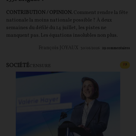
CONTRIBUTION / OPINION.
Comment rendre la fête
nationale la moins nationale possible ? À deux
semaines du défilé du 14 juillet, les pistes ne
manquent pas. Les équations insolubles non plus.
François JOYAUX
30/06/2026
29
commentaires
SOCIÉTÉ
CONT
F
P
CENSURE