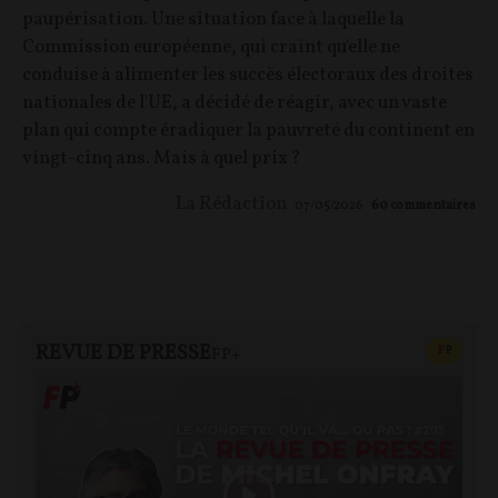
paupérisation. Une situation face à laquelle la
Commission européenne, qui craint qu'elle ne
conduise à alimenter les succès électoraux des droites
nationales de l'UE, a décidé de réagir, avec un vaste
plan qui compte éradiquer la pauvreté du continent en
vingt-cinq ans. Mais à quel prix ?
La Rédaction
07/05/2026
60
commentaires
REVUE DE PRESSE
CONTEN
F
P
FP+