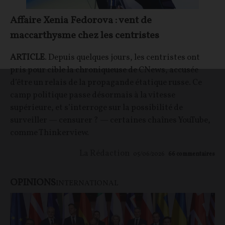
Affaire Xenia Fedorova : vent de
maccarthysme chez les centristes
ARTICLE
. Depuis quelques jours, les centristes ont
pris pour cible la chroniqueuse de CNews, accusée
d’être un relais de la propagande étatique russe. Ce
camp politique passe désormais à la vitesse
supérieure, et s’interroge sur la possibilité de
surveiller — censurer ? — certaines chaînes YouTube,
comme Thinkerview.
La Rédaction
05/06/2026
66
commentaires
OPINIONS
INTERNATIONAL