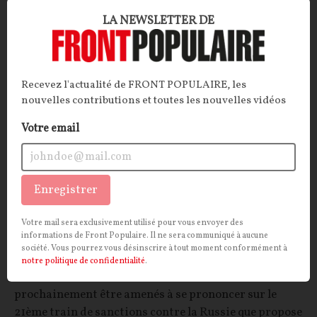
LA NEWSLETTER DE
INTERNATIONAL
CONT
F
P
UNION EUROPÉENNE
Recevez l'actualité de FRONT POPULAIRE, les
nouvelles contributions et toutes les nouvelles vidéos
Votre email
Enregistrer
Sanctions européennes contre la Russie : où
Votre mail sera exclusivement utilisé pour vous envoyer des
informations de Front Populaire. Il ne sera communiqué à aucune
mène la guerre économique de Bruxelles ?
société. Vous pourrez vous désinscrire à tout moment conformément à
notre politique de confidentialité
.
ARTICLE.
Les États-membres devraient
prochainement être amenés à se prononcer sur le
21ème train de sanctions contre la Russie que propose