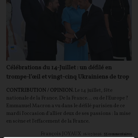
Célébrations du 14-Juillet : un défilé en
trompe-l’œil et vingt-cinq Ukrainiens de trop
CONTRIBUTION / OPINION.
Le 14 juillet, fête
nationale de la France. De la France… ou de l'Europe ?
Emmanuel Macron a vu dans le défilé parisien de ce
mardi l'occasion d'allier deux de ses passions : la mise
en scène et l'effacement de la France.
François JOYAUX
16/07/2026
55
commentaires