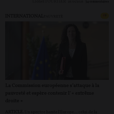
Lionel TOURTIER
28/05/2026
34
commentaires
INTERNATIONAL
CONT
F
P
PAUVRETÉ
La Commission européenne s’attaque à la
pauvreté et espère contenir l' « extrême
droite »
ARTICLE.
Un spectre hante l'Europe… celui de la