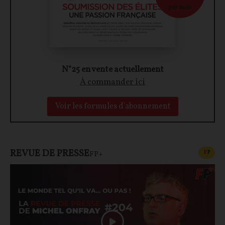
par mois
N°25 en vente actuellement
À commander ici
Voir les formules d'abonnement
REVUE DE PRESSE
CONT
F
P
FP+