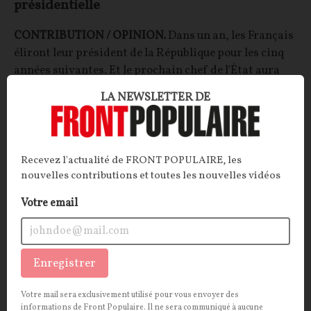
présidentielle
CONTRIBUTION / OPINION.
Dans un an, les Français
éliront leur président de la République pour les cinq
années suivantes. Et le prochain chef de l'État aura
fort à faire pour redresser la France. Notre
LA NEWSLETTER DE
contributeur à identifié cinq fronts majeurs qui
appellent de véritables ruptures.
Jean-Pierre Matière
04/08/2026
19
commentaires
Recevez l'actualité de FRONT POPULAIRE, les
nouvelles contributions et toutes les nouvelles vidéos
INTERNATIONAL
CONT
F
P
RENSEIGNEMENT
Votre email
Enregistrer
Votre mail sera exclusivement utilisé pour vous envoyer des
informations de Front Populaire. Il ne sera communiqué à aucune