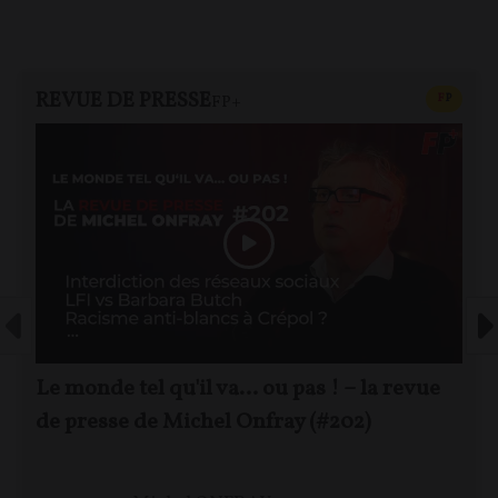
REVUE DE PRESSE
CONTEN
F
P
FP+
Le monde tel qu'il va… ou pas ! – la revue
de presse de Michel Onfray (#202)