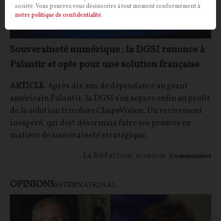
société. Vous pourrez vous désinscrire à tout moment conformément à
notre politique de confidentialité
.
Souveraineté numérique : la DGSI renonce à
Palantir et opte pour une solution française
ARTICLE.
Après dix ans de dépendance au géant
américain Palantir, la DGSI s'en sépare enfin au profit
de la solution tricolore ChapsVision. Un revirement
inespéré, qui doit désormais faire ses preuves en
matière de souveraineté stratégique.
La Rédaction
16/06/2026
5
commentaires
OPINIONS
INTERNATIONAL