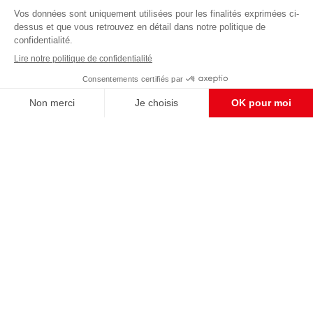
Abonnez-vous à notre newsletter
éditoriale
Pour maintenir la qualité de nos articles et vidéos, nous
avons besoin de votre soutien
Enregistrer
S'abonner et nous soutenir
CONTACT RÉDACTION
Pour nous écrire, proposer votre aide, un projet
concret, nous vous répondrons,
c'est ici :
contact@frontpopulaire.fr
CONTACT ABONNEMENT
Pour toute question, notre SERVICE CLIENTS
d'Evreux est à votre écoute au
02 78 88 00 35 du lundi au vendredi entre 9h et
18h , ou par mail à :
abo@frontpopulaire.fr