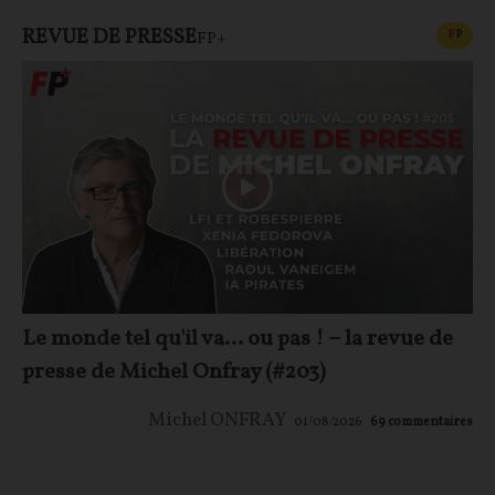
REVUE DE PRESSE
CONT
F
P
FP+
Le monde tel qu'il va… ou pas ! – la revue de
presse de Michel Onfray (#203)
Michel ONFRAY
01/08/2026
69
commentaires