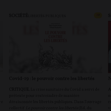
SOCIÉTÉ
S
CONTEN
F
P
LIBERTÉS PUBLIQUES
Covid-19 : le pouvoir contre les libertés
N
CRITIQUE.
La crise sanitaire du Covid a servi de
A
prétexte pour restreindre de manière
m
re
déraisonnée les libertés publiques. Dans l’ouvrage
r
collectif
Le pouvoir contre les libertés
(Ed. du
v