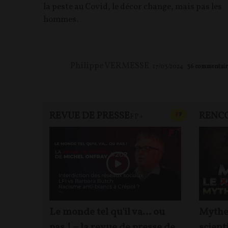
la peste au Covid, le décor change, mais pas les
hommes.
Philippe VERMESSE
17/03/2024
36
commentair
REVUE DE PRESSE
RENC
CONTENU PAYAN
F
P
FP+
Le monde tel qu'il va… ou
Mythes
pas ! – la revue de presse de
scienti