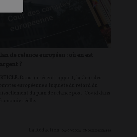
lan de relance européen : où en est
’argent ?
RTICLE.
Dans un récent rapport, la Cour des
omptes européenne s’inquiète du retard du
uissellement du plan de relance post-Covid dans
’économie réelle.
La Rédaction
04/09/2024
16
commentaires