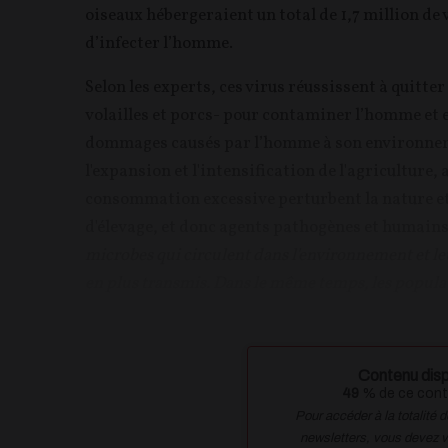
oiseaux hébergeraient un total de 1,7 million de
d’infecter l’homme.
Selon les experts, ces virus réussissent à quitt
volailles et porcs- pour contaminer l’homme et
dommages causés par l’homme à son environnement
l'expansion et l'intensification de l'agriculture
consommation excessive perturbent la nature et 
d'élevage, et donc agents pathogènes et humains
microbes qui circulent dans l'environnement et le
en plus transmis. Dans le même temps, les popula
Contenu disp
49
% de ce conte
Pour accéder à la totalité 
newsletters, vous devez 