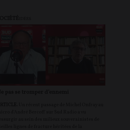
OCIÉTÉ
U PAYANT
IDÉES
e pas se tromper d’ennemi
RTICLE.
Un récent passage de Michel Onfray au
icro d'André Bercoff sur Sud Radio a vu
essurgir au sein des milieux souverainistes de
ieilles lignes de fracture héritées de la