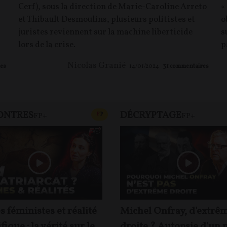
Cerf), sous la direction de Marie-Caroline Arreto
«
et Thibault Desmoulins, plusieurs politistes et
o
juristes reviennent sur la machine liberticide
s
lors de la crise.
p
Nicolas Granié
es
14/01/2024
31
commentaires
ONTRES
DÉCRYPTAGE
T
CONTENU PAYANT
F
P
FP+
FP+
 féministes et réalité
Michel Onfray, d'extrê
fique : la vérité sur le
droite ? Autopsie d'un