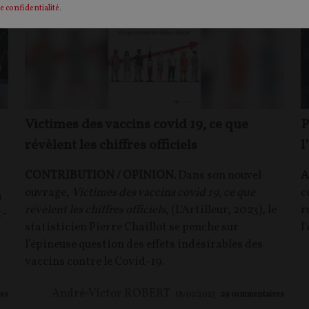
e confidentialité
.
Victimes des vaccins covid 19, ce que
P
révèlent les chiffres officiels
l
CONTRIBUTION / OPINION.
Dans son nouvel
A
ouvrage,
Victimes des vaccins covid 19, ce que
c
à
révèlent les chiffres officiels
, (L’Artilleur, 2023), le
r
t-
statisticien Pierre Chaillot se penche sur
l
l’épineuse question des effets indésirables des
vaccins contre le Covid-19.
André-Victor ROBERT
es
18/02/2025
29
commentaires