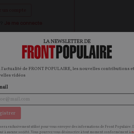
r un compte
 ?
Je me connecte
LA NEWSLETTER DE
ontenu.
onnecter.
 l'actualité de FRONT POPULAIRE, les nouvelles contributions et
velles vidéos
mail
OPINIONS
I
COVID-19
gistrer
 sera exclusivement utilisé pour vous envoyer des informations de Front Populaire. I
é à aucune société. Vous pourrez vous désinscrire à tout moment conformément à
n