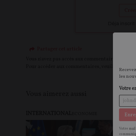
Crée
Déja inscrit
Partager cet article
Vous n'avez pas accès aux commentaires de ce c
Pour accéder aux commentaires, veuillez vous c
Recevez
les nou
Votre e
Vous aimerez aussi
INTERNATIONAL
ECONOMIE
Enre
Votre mail
communiqu