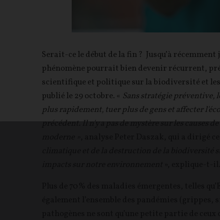
Serait-ce le début de la fin ? Jusqu’à récemmen
phénomène pourrait bien devenir récurrent, pré
scientifique et politique sur la biodiversité et 
publié le 29 octobre. «
Sans stratégie préventive, 
plus rapidement, tuer plus de gens et affecter l'
précédent. Il n'y a pas de mystère sur les causes
moderne »
, analyse Peter Daszak, qui a dirigé c
climatique et de la destruction de la biodiversité 
impacts sur notre environnement
», explique-t-il
Plus de 70% des maladies émergentes, telles qu’E
également l’ensemble des pandémies (grippes, si
pathogènes ne sont qu’une petite partie de ceux 