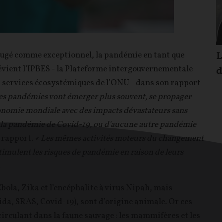
L
t jugé comme exceptionnel, la pandémie en tant que
vient l’IPBES - la Plateforme intergouvernementale
d
les services écosystémiques de l’ONU - dans son rapport
les pandémies vont émerger plus souvent, se propager
économie mondiale avec des impacts dévastateurs sans
 de la pandémie de Covid-19, ou d'aucune autre pandémie
e rapport.
« Les mêmes activités moteurs du changement
stimulent les risques de pandémie en raison de leurs
.
bola, Zika et l’encéphalite à virus Nipah, mais
da, SRAS, Covid-19), sont d’origine animale. Or ces
circulant dans la faune sauvage : les mammifères et les