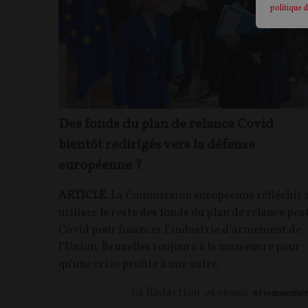
politique d
Des fonds du plan de relance Covid
bientôt redirigés vers la défense
européenne ?
ARTICLE.
La Commission européenne réfléchit 
utiliser le reste des fonds du plan de relance pos
Covid pour financer l’industrie d’armement de
l’Union. Bruxelles toujours à la manœuvre pour
qu’une crise profite à une autre.
La Rédaction
06/06/2025
67
commentair