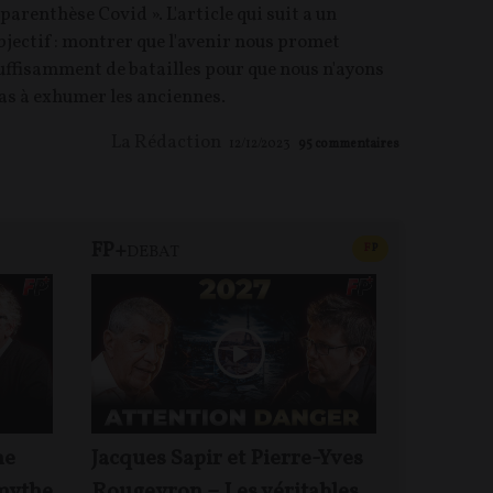
 parenthèse Covid ». L'article qui suit a un
bjectif : montrer que l'avenir nous promet
uffisamment de batailles pour que nous n'ayons
as à exhumer les anciennes.
La Rédaction
12/12/2023
95
commentaires
FP+
REVUE 
CONTENU PAYANT
F
P
DEBAT
me
Jacques Sapir et Pierre-Yves
Le mond
 mythe
Rougeyron – Les véritables
pas ! – 