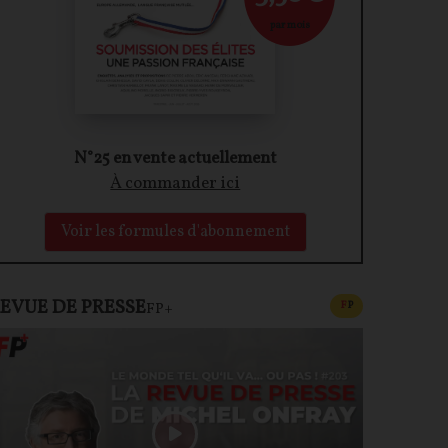
par mois
N°25 en vente actuellement
À commander ici
Voir les formules d'abonnement
EVUE DE PRESSE
CONTENU PAYAN
F
P
FP+