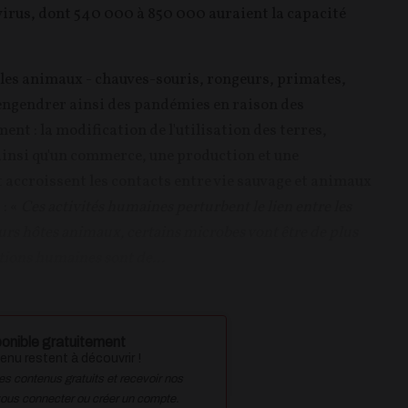
 virus, dont 540 000 à 850 000 auraient la capacité
er les animaux - chauves-souris, rongeurs, primates,
 engendrer ainsi des pandémies en raison des
 : la modification de l'utilisation des terres,
, ainsi qu'un commerce, une production et une
accroissent les contacts entre vie sauvage et animaux
 : «
Ces activités humaines perturbent le lien entre les
urs hôtes animaux, certains microbes vont être de plus
tions humaines sont de...
onible gratuitement
nu restent à découvrir !
des contenus gratuits et recevoir nos
vous connecter ou créer un compte.