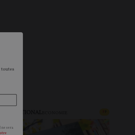
 toutes
NTERNATIONAL
CONTENU PAYAN
F
P
ECONOMIE
l ne sera
otre