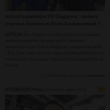
Accord numérique UE-Singapour : menace
pour nos données et droits fondamentaux ?
ARTICLE.
Des députés de l’aile gauche du Parlement
veulent soumettre l’accord sur le commerce
numérique entre l’UE et Singapour au jugement de la
CJUE. Pour cause, le texte signé par Bruxelles pourrait
contrevenir à la propre réglementation numérique de
l’Union.
La Rédaction
07/11/2025
9
commentaires
INTERNATIONAL
CONT
F
P
ACCORD UE-MERCOSUR