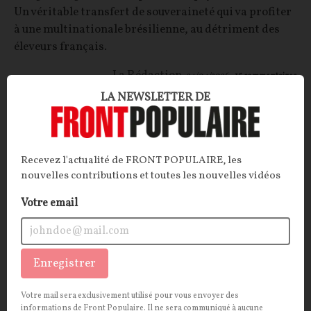
Un véritable transfert de souveraineté qui va profiter
à une multinationale brésilienne, au détriment des
éleveurs français.
La Rédaction
24/04/2026
15
commentaires
LA NEWSLETTER DE
POLITIQUE
CONT
F
P
INTERNATIONAL
Recevez l'actualité de FRONT POPULAIRE, les
nouvelles contributions et toutes les nouvelles vidéos
Votre email
Enregistrer
Votre mail sera exclusivement utilisé pour vous envoyer des
Accord Union européenne – Suisse : un pacte
informations de Front Populaire. Il ne sera communiqué à aucune