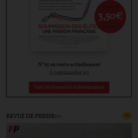
À partir de
3,50€
par mois
N°25 en vente actuellement
À commander ici
Voir les formules d'abonnement
REVUE DE PRESSE
CONT
F
P
FP+