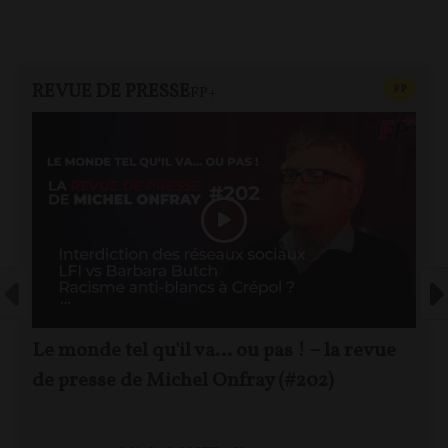
REVUE DE PRESSE
CONTEN
F
P
FP+
Le monde tel qu'il va… ou pas ! – la revue
de presse de Michel Onfray (#202)