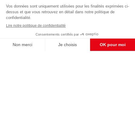
Abonnez-vous à notre newsletter
éditoriale
Pour maintenir la qualité de nos articles et vidéos, nous
avons besoin de votre soutien
Enregistrer
S'abonner et nous soutenir
CONTACT RÉDACTION
Pour nous écrire, proposer votre aide, un projet
concret, nous vous répondrons,
c'est ici :
contact@frontpopulaire.fr
CONTACT ABONNEMENT
Pour toute question, notre SERVICE CLIENTS
d'Evreux est à votre écoute au
02 78 88 00 35 du lundi au vendredi entre 9h et
18h , ou par mail à :
abo@frontpopulaire.fr