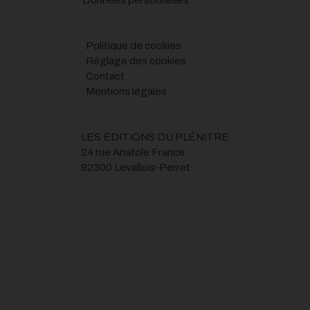
Données personnelles
Politique de cookies
Réglage des cookies
Contact
Mentions légales
LES ÉDITIONS DU PLÉNITRE
24 rue Anatole France
92300 Levallois-Perret
Une justice politique