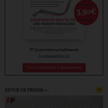
À partir de
3,50€
par mois
N°25 en vente actuellement
À commander ici
Voir les formules d'abonnement
REVUE DE PRESSE
CONT
F
P
FP+