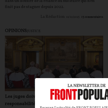
dans un dossier de la relance du nucléaire qui n’en
finit pas de stagner depuis 2022.
La Rédaction
12/12/2025
13
commentaires
OPINIONS
JUSTICE
LA NEWSLETTER DE
Les juges doivent-ils engager leur
responsabilité ?
Recevez l'actualité de FRONT POPULAIRE