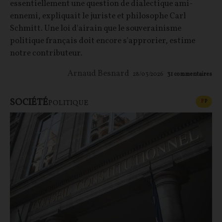
essentiellement une question de dialectique ami-
ennemi, expliquait le juriste et philosophe Carl
Schmitt. Une loi d'airain que le souverainisme
politique français doit encore s'approrier, estime
notre contributeur.
Arnaud Besnard
28/03/2026
31
commentaires
SOCIÉTÉ
CONT
F
P
POLITIQUE