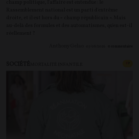
champ politique, l'affaire est entendue : le
Rassemblement national est un parti d'extrême
droite, et il est hors du « champ républicain ». Mais
au-delà des formules et des automatismes, qu'en est-il
réellement ?
Anthony Gelao
07/08/2026
0
commentaire
SOCIÉTÉ
CONT
F
P
MORTALITÉ INFANTILE