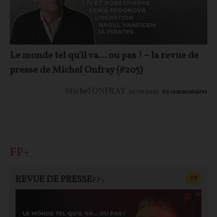
Le monde tel qu'il va… ou pas ! – la revue de
presse de Michel Onfray (#203)
Michel ONFRAY
01/08/2026
69
commentaires
FP+
REVUE DE PRESSE
CONTEN
F
P
FP+