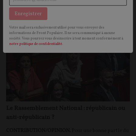
Vous aimerez aussi
Enregistrer
OPINIONS
POLITIQUE
Votre mail sera exclusivement utilisé pour vous envoyer des
informations de Front Populaire. Il ne sera communiqué à aucune
société. Vous pourrez vous désinscrire à tout moment conformément à
notre politique de confidentialité
.
Le Rassemblement National : républicain ou
anti-républicain ?
CONTRIBUTION/OPINION.
Pour une bonne partie du