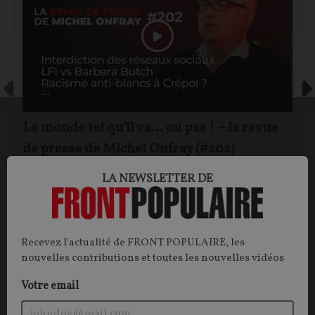
Le monde tel qu'il va… ou pas ! – la revue
de presse de Michel Onfray (#202)
LA NEWSLETTER DE
Michel ONFRAY
25/07/2026
150
commentaires
Recevez l'actualité de FRONT POPULAIRE, les
nouvelles contributions et toutes les nouvelles vidéos
Votre email