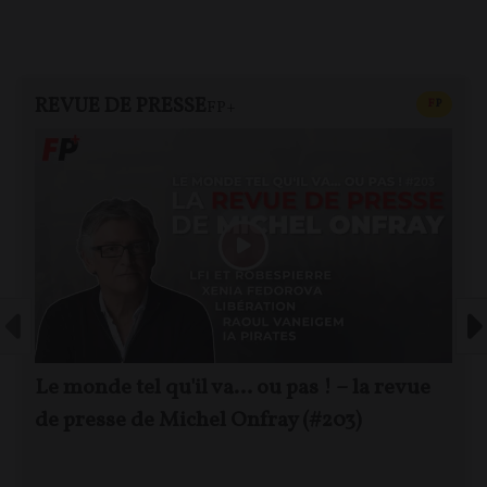
REVUE DE PRESSE
CONTEN
F
P
FP+
Le monde tel qu'il va… ou pas ! – la revue
de presse de Michel Onfray (#203)