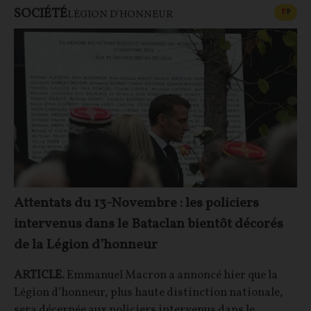
SOCIÉTÉ
CONT
F
P
LÉGION D'HONNEUR
Attentats du 13-Novembre : les policiers
intervenus dans le Bataclan bientôt décorés
de la Légion d’honneur
ARTICLE.
Emmanuel Macron a annoncé hier que la
Légion d’honneur, plus haute distinction nationale,
sera décernée aux policiers intervenus dans le