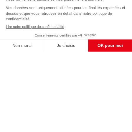
Abonnez-vous à notre newsletter
éditoriale
Pour maintenir la qualité de nos articles et vidéos, nous
avons besoin de votre soutien
Enregistrer
S'abonner et nous soutenir
CONTACT RÉDACTION
Pour nous écrire, proposer votre aide, un projet
concret, nous vous répondrons,
c'est ici :
contact@frontpopulaire.fr
CONTACT ABONNEMENT
Pour toute question, notre SERVICE CLIENTS
d'Evreux est à votre écoute au
02 78 88 00 35 du lundi au vendredi entre 9h et
18h , ou par mail à :
abo@frontpopulaire.fr