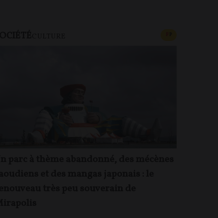
OCIÉTÉ
CONTENU PAYAN
F
P
CULTURE
n parc à thème abandonné, des mécènes
aoudiens et des mangas japonais : le
enouveau très peu souverain de
irapolis