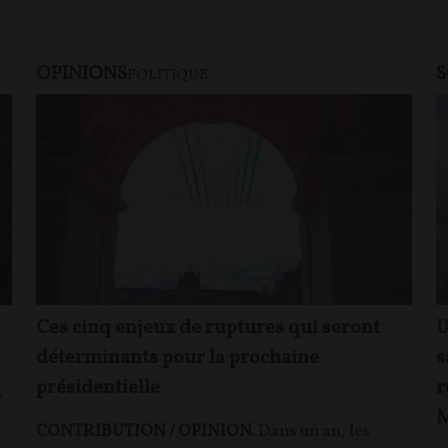
OPINIONS
S
POLITIQUE
Ces cinq enjeux de ruptures qui seront
U
déterminants pour la prochaine
s
présidentielle
r
e
M
t
CONTRIBUTION / OPINION.
Dans un an, les