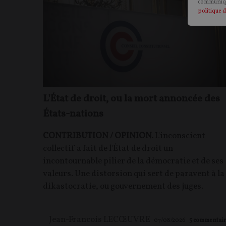
communiqu
politique d
L'État de droit, ou la mort annoncée des
États-nations
CONTRIBUTION / OPINION.
L'inconscient
collectif a fait de l'État de droit un
incontournable pilier de la démocratie et de ses
valeurs. Une distorsion qui sert de paravent à la
dikastocratie, ou gouvernement des juges.
Jean-Francois LECŒUVRE
07/08/2026
5
commentair