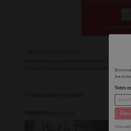
Pour le consulter, vous de
S
Déja abonn
Partager cet article
Vous n'avez pas accès aux commentaires de ce c
Pour accéder aux commentaires, veuillez vous c
Recevez
les nou
Votre e
Vous aimerez aussi
OPINIONS
Enre
POLITIQUE
Votre mail