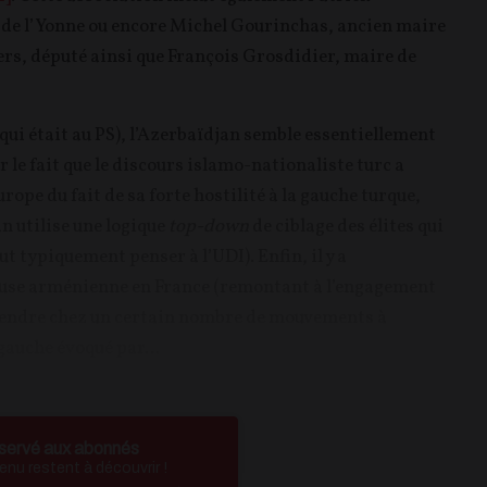
de l’Yonne ou encore Michel Gourinchas, ancien maire
ers, député ainsi que François Grosdidier, maire de
qui était au PS), l’Azerbaïdjan semble essentiellement
ar le fait que le discours islamo-nationaliste turc a
rope du fait de sa forte hostilité à la gauche turque,
n utilise une logique
top-down
de ciblage des élites qui
t typiquement penser à l’UDI). Enfin, il y a
cause arménienne en France (remontant à l’engagement
istendre chez un certain nombre de mouvements à
 gauche évoqué par...
servé aux abonnés
nu restent à découvrir !