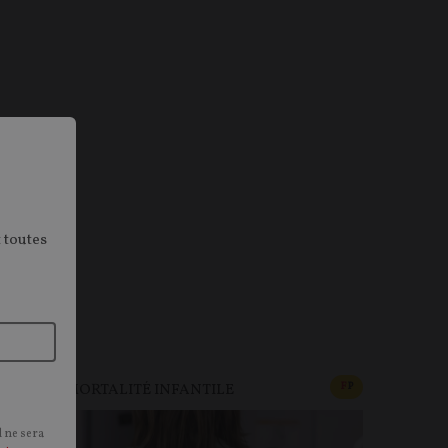
 toutes
OCIÉTÉ
CONTENU PAYAN
F
P
MORTALITÉ INFANTILE
l ne sera