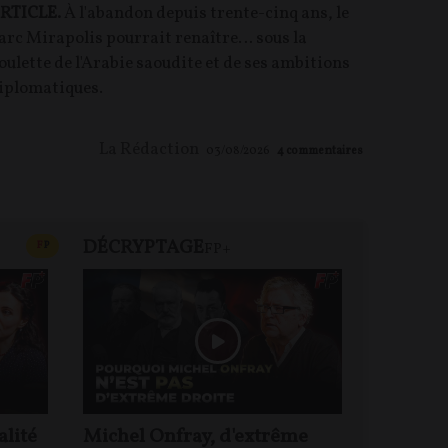
RTICLE.
À l'abandon depuis trente-cinq ans, le
arc Mirapolis pourrait renaître… sous la
oulette de l'Arabie saoudite et de ses ambitions
iplomatiques.
La Rédaction
03/08/2026
4
commentaires
DÉCRYPTAGE
REVUE 
CONTENU PAYANT
F
P
FP+
alité
Michel Onfray, d'extrême
Le mond