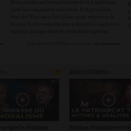
Français éliront leur président de la République
A
pour les cinq années suivantes. Et le prochain
p
chef de l'État aura fort à faire pour redresser la
h
France. Notre contributeur à identifié cinq fronts
d
majeurs qui appellent de véritables ruptures.
Jean-Pierre Matière
es
04/08/2026
25
commentaires
T
RENCONTRES
T
CONTENU PAYANT
F
P
FP+
FP+
-ce que le réalisme
Mythes féministes et ré