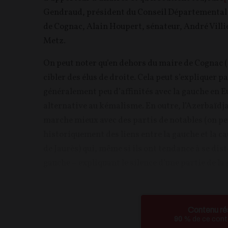
Gendraud, président du Conseil Départemental 
de Cognac, Alain Houpert, sénateur, André Villi
Metz.
On peut noter qu’en dehors du maire de Cognac (
cibler des élus de droite. Cela peut s’expliquer p
généralement peu d’affinités avec la gauche en Eu
alternative au kémalisme. En outre, l’Azerbaïdja
marche mieux avec des partis de notables (on peu
historiquement des liens entre la gauche et la 
de Jaurès) qui, même si ils ont tendance à se d
gauche – expliquant le silence d’une partie de la
Contenu ré
90
% de ce conte