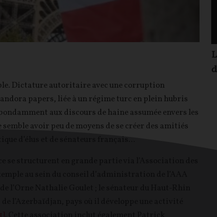
L
d
ble. Dictature autoritaire avec une corruption
Pandora papers, liée à un régime turc en plein hubris
bondamment aux discours de haine assumée envers les
le semble avoir peu de moyens de se créer des amitiés
ique d’élus et de sénateurs français...
ce se structurent en grande partie via l’Association des
xemple au sein du conseil d’administration de l’AAA
 de l’Orne Nathalie Goulet ; le sénateur du Haut-Rhin
 de l’Azerbaïdjan, pays où il développe une activité
1]
. Cette association inclut également Patrick