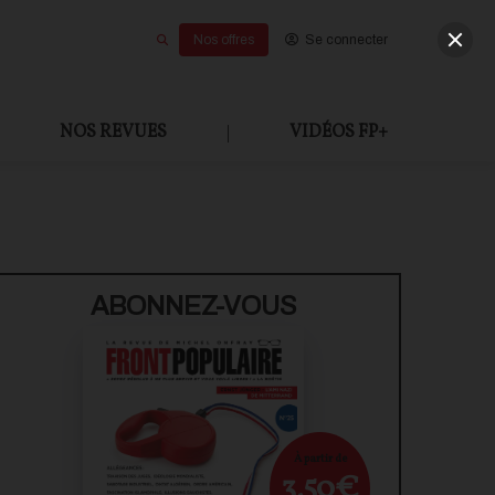
Nos offres
Se connecter
NOS REVUES
|
VIDÉOS FP+
U PAYANT
ABONNEZ-VOUS
À partir de
3,50€