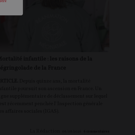
otre
ortalité infantile : les raisons de la
égringolade de la France
RTICLE.
Depuis quinze ans, la mortalité
nfantile poursuit son ascension en France. Un
igne supplémentaire de déclassement sur lequel
'est récemment penchée l' Inspection générale
es affaires sociales (IGAS).
La Rédaction
06/08/2026
6
commentaires