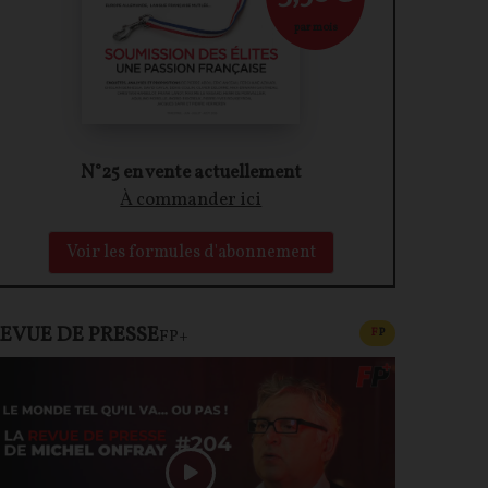
par mois
N°25 en vente actuellement
À commander ici
Voir les formules d'abonnement
EVUE DE PRESSE
CONTENU PAYAN
F
P
FP+