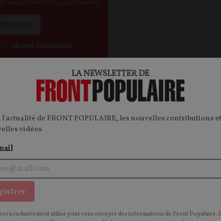
vez vous connecter ou vous abonner.
'abonner
é ?
Je me connecte
LA NEWSLETTER DE
ontenu.
onnecter.
 l'actualité de FRONT POPULAIRE, les nouvelles contributions et
velles vidéos
mail
OPINIONS
S
gistrer
POLITIQUE
 sera exclusivement utilisé pour vous envoyer des informations de Front Populaire. I