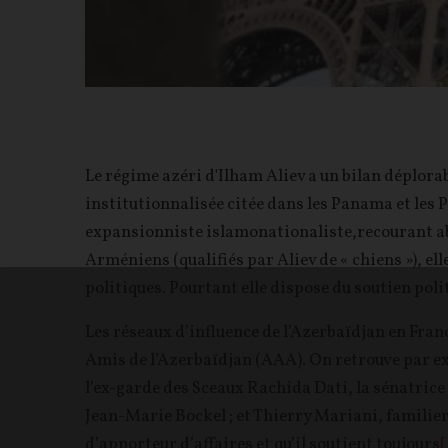
Le régime azéri d'Ilham Aliev a un bilan déplora
institutionnalisée citée dans les Panama et les 
expansionniste islamonationaliste,recourant a
Arméniens (qualifiés par Aliev de « chiens »), el
politiques. Pourtant elle dispose du soutien polit
Les réseaux d’influence de l’Azerbaïdjan en Fran
Amis de l’Azerbaïdjan (AAA). On retrouve par e
l’ex-garde des Sceaux Rachida Dati, la sénatrice
Jean-Marie Bockel ; et Thierry Mariani, familier
d’apporteur d’affaires et qu’il soutient toujours
[