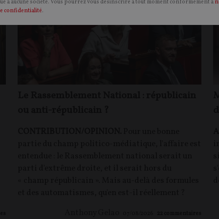
é à aucune société. Vous pourrez vous désinscrire à tout moment conformément à
n
e confidentialité
.
Le Rassemblement National : républicain
M
ou anti-républicain ?
d
CONTRIBUTION/OPINION.
Pour une bonne
A
partie du champ politico-médiatique, l'affaire est
i
entendue : le Rassemblement national serait un
s
parti d'extrême droite, et il serait hors du
s
« champ républicain ». Mais au-delà des formules
d
et des automatismes, qu'en est-il réellement ?
Anthony Gelao
es
07/08/2026
22
commentaires