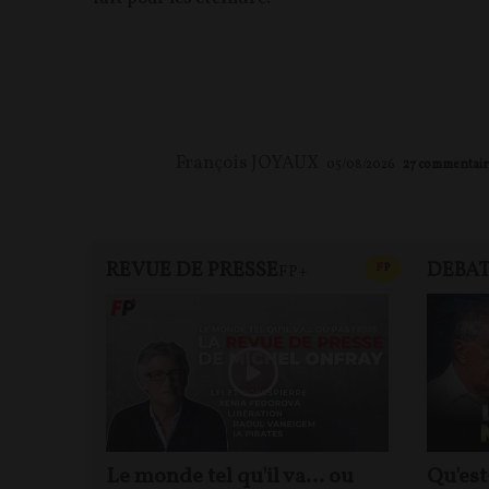
François JOYAUX
05/08/2026
27
commentair
REVUE DE PRESSE
DEBA
CONTENU PAYAN
F
P
FP+
Le monde tel qu'il va… ou
Qu'est