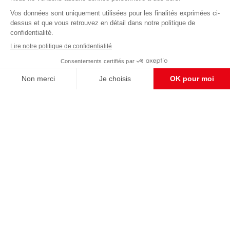
Abonnez-vous à notre newsletter
éditoriale
Enregistrer
CONTACT RÉDACTION
Pour nous écrire, proposer votre aide, un projet
concret, nous vous répondrons,
c'est ici :
contact@frontpopulaire.fr
CONTACT ABONNEMENT
Pour toute question, notre SERVICE CLIENTS
d'Evreux est à votre écoute au
02 78 88 00 35 du lundi au vendredi entre 9h et
18h , ou par mail à :
abo@frontpopulaire.fr