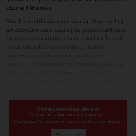
chances d’être réélu.
Puis il avait utilisé deux tiers de son allocution du 9
novembre face aux Français pour promouvoir France
2030 et vanter son bilan comme président. Tout cela
devant une audience record qui attendait les
annonces du président concernant la crise
sanitaire… Évidemment, ces déclarations n’ont pas
été comptées comme du temps de parole, qui devrait
être équitablement réparti en période électorale....
Contenu réservé aux abonnés
73
% de ce contenu restent à découvrir !
Pour le consulter, vous devez vous connecter ou vous abonner.
S'abonner