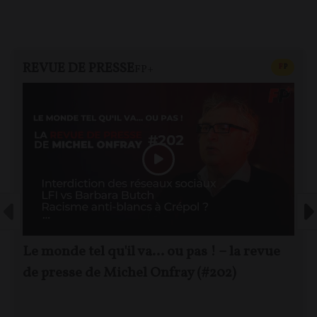
REVUE DE PRESSE
CONTEN
F
P
FP+
Le monde tel qu'il va… ou pas ! – la revue
de presse de Michel Onfray (#202)