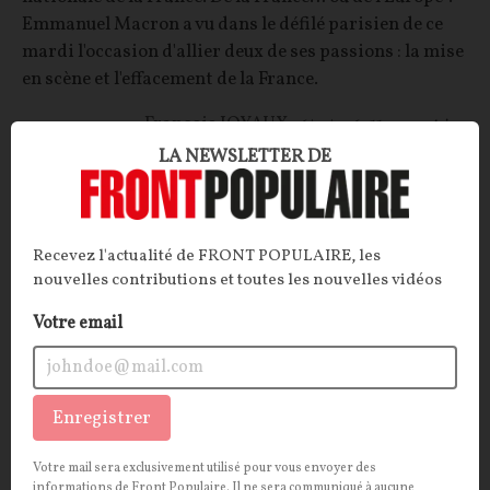
Emmanuel Macron a vu dans le défilé parisien de ce
mardi l'occasion d'allier deux de ses passions : la mise
en scène et l'effacement de la France.
François JOYAUX
16/07/2026
55
commentaires
LA NEWSLETTER DE
POLITIQUE
CONT
F
P
INSTITUTIONS
Recevez l'actualité de FRONT POPULAIRE, les
nouvelles contributions et toutes les nouvelles vidéos
Votre email
Enregistrer
Votre mail sera exclusivement utilisé pour vous envoyer des
Emmanuel Moulin à la Banque de France :
informations de Front Populaire. Il ne sera communiqué à aucune