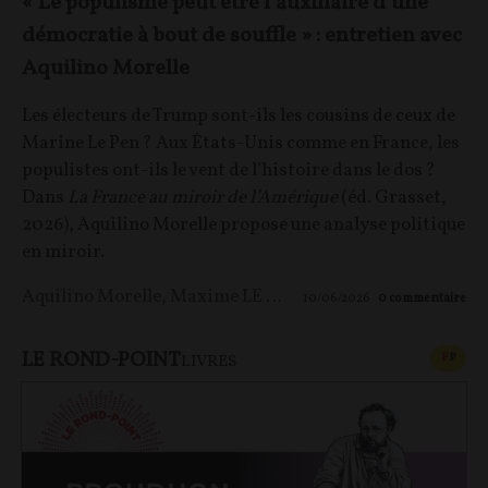
« Le populisme peut être l’auxiliaire d’une
démocratie à bout de souffle » : entretien avec
Aquilino Morelle
Les électeurs de Trump sont-ils les cousins de ceux de
Marine Le Pen ? Aux États-Unis comme en France, les
populistes ont-ils le vent de l’histoire dans le dos ?
Dans
La France au miroir de l’Amérique
(éd. Grasset,
2026), Aquilino Morelle propose une analyse politique
en miroir.
Aquilino Morelle
,
Maxime LE NAGARD
10/06/2026
0
commentaire
LE ROND-POINT
CONT
F
P
LIVRES