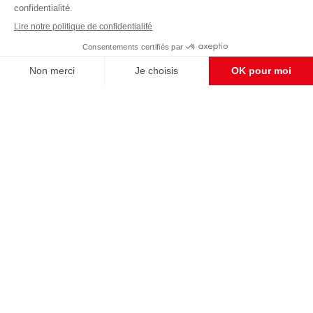
Enregistrer
CONTACT RÉDACTION
Pour nous écrire, proposer votre aide, un projet
concret, nous vous répondrons,
c'est ici :
contact@frontpopulaire.fr
CONTACT ABONNEMENT
Pour toute question, notre SERVICE CLIENTS
d'Evreux est à votre écoute au
02 78 88 00 35 du lundi au vendredi entre 9h et
18h , ou par mail à :
abo@frontpopulaire.fr