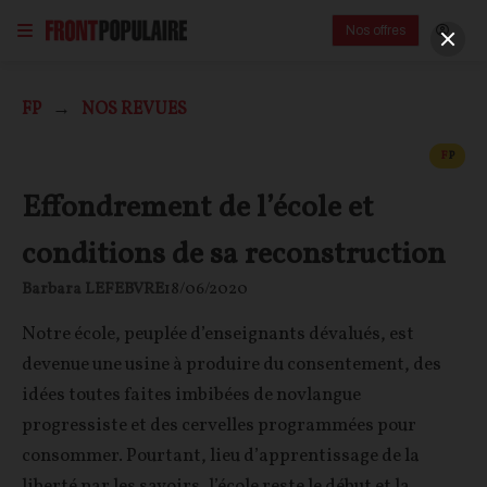
Nos offres
FP
NOS REVUES
CONT
F
P
Effondrement de l’école et
conditions de sa reconstruction
Barbara LEFEBVRE
18/06/2020
Notre école, peuplée d’enseignants dévalués, est
devenue une usine à produire du consentement, des
idées toutes faites imbibées de novlangue
progressiste et des cervelles programmées pour
consommer. Pourtant, lieu d’apprentissage de la
liberté par les savoirs, l’école reste le début et la