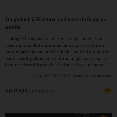
Du globish à l'écriture inclusive : le français
mutilé
La langue française est-elle une langue morte ? La
question semble de moins en moins provocatrice à
mesure qu’on la mutile. Une double mutilation : par le
haut, avec le globish et le sabir managérial et, par le
bas, avec les militants de l’écriture dite « inclusive ».
Ingrid RIOCREUX
10/06/2026
0
commentaire
HISTOIRE
CONT
F
P
OCCUPATION