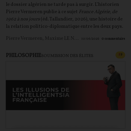
le dossier algérien ne tarde pas à surgir. L’historien
Pierre Vermeren publie à ce sujet
France Algérie, de
1962 à nos jours
(éd. Tallandier, 2026), une histoire de
la relation politico-diplomatique entre les deux pays.
Pierre Vermeren
,
Maxime LE NAGARD
10/06/2026
0
commentaire
PHILOSOPHIE
CONT
F
P
SOUMISSION DES ÉLITES