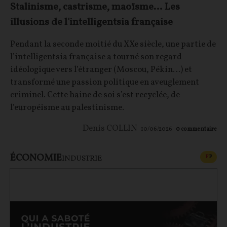
Stalinisme, castrisme, maoïsme… Les
illusions de l'intelligentsia française
Pendant la seconde moitié du XXe siècle, une partie de
l’intelligentsia française a tourné son regard
idéologique vers l’étranger (Moscou, Pékin…) et
transformé une passion politique en aveuglement
criminel. Cette haine de soi s’est recyclée, de
l’européisme au palestinisme.
Denis COLLIN
10/06/2026
0
commentaire
ÉCONOMIE
CONT
F
P
INDUSTRIE