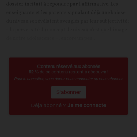
dossier incitait à répondre par l’affirmative. Les
enseignants et les parents signalant déjà une baisse
du niveau se révélaient aveuglés par leur subjectivité :
« la perversité du concept de niveau n’est que l’image
de notre adolescence » ; encore un peu...
Contenu réservé aux abonnés
92
% de ce contenu restent à découvrir !
Pour le consulter, vous devez vous connecter ou vous abonner.
S'abonner
Déja abonné ?
Je me connecte