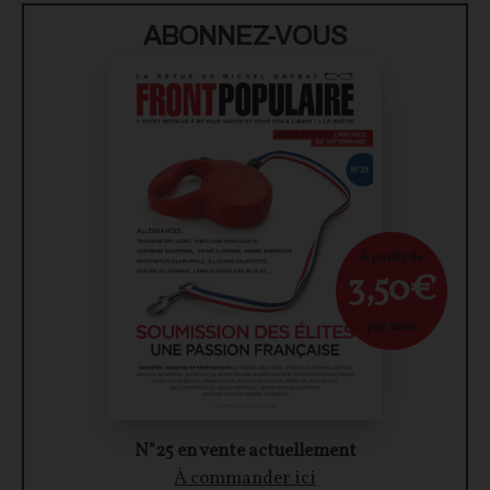
ABONNEZ-VOUS
À partir de
3,50€
par mois
N°25 en vente actuellement
À commander ici