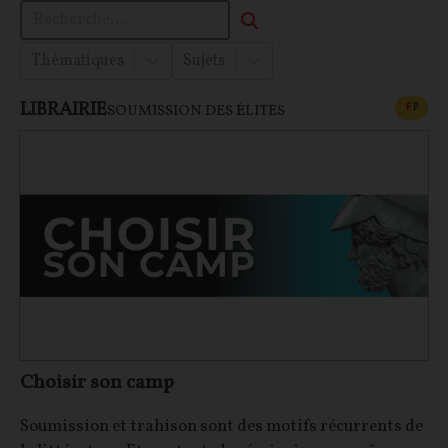
Thématiques
Sujets
LIBRAIRIE
CONT
F
P
SOUMISSION DES ÉLITES
Choisir son camp
Soumission et trahison sont des motifs récurrents de