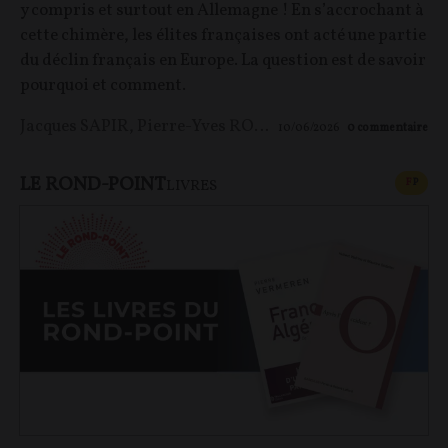
y compris et surtout en Allemagne ! En s’accrochant à
cette chimère, les élites françaises ont acté une partie
du déclin français en Europe. La question est de savoir
pourquoi et comment.
Jacques SAPIR
,
Pierre-Yves ROUGEYRON
,
Maxime LE 
10/06/2026
0
commentaire
LE ROND-POINT
CONT
F
P
LIVRES