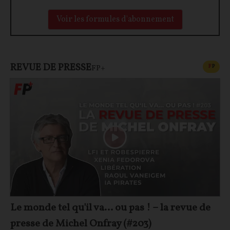
Voir les formules d'abonnement
REVUE DE PRESSE
CONT
F
P
FP+
Le monde tel qu'il va… ou pas ! – la revue de
presse de Michel Onfray (#203)