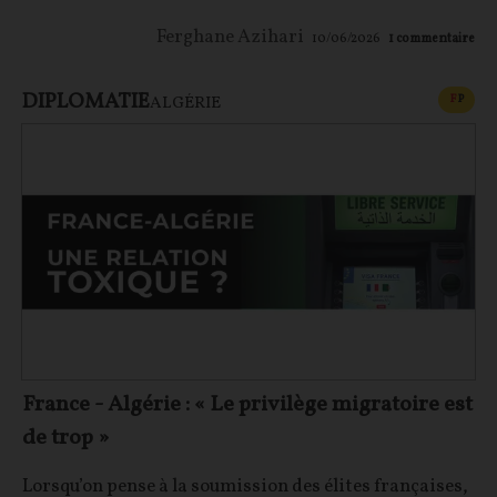
Ferghane Azihari
10/06/2026
1
commentaire
DIPLOMATIE
CONT
F
P
ALGÉRIE
France - Algérie : « Le privilège migratoire est
de trop »
Lorsqu’on pense à la soumission des élites françaises,