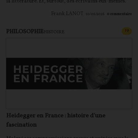
la littérature. Et, surtout, des écrivains eux-mêmes.
Frank LANOT
10/06/2026
0
commentaire
PHILOSOPHIE
CONT
F
P
HISTOIRE
Heidegger en France : histoire d'une
fascination