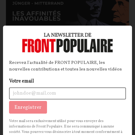
LA NEWSLETTER DE
Les affinités inavouables : Mitterrand et Ernst
Jünger
Recevez l'actualité de FRONT POPULAIRE, les
nouvelles contributions et toutes les nouvelles vidéos
Un chef d’État français socialiste peut-il être ami
Votre email
avec un écrivain nationaliste allemand, ancien
officier de la Wehrmacht en poste à l’hôtel Majestic
durant l’Occupation ? Il semblerait bien que oui.
Troublante fascination que celle de François
Enregistrer
Mitterrand pour Ernst Jünger…
Votre mail sera exclusivement utilisé pour vous envoyer des
Pierre Abou
10/06/2026
0
commentaire
informations de Front Populaire. Il ne sera communiqué à aucune
société. Vous pourrez vous désinscrire à tout moment conformément à