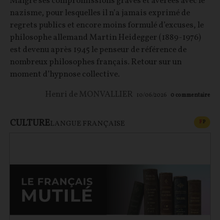
Malgré ses compromissions graves et avérées avec le
nazisme, pour lesquelles il n’a jamais exprimé de
regrets publics et encore moins formulé d’excuses, le
philosophe allemand Martin Heidegger (1889-1976)
est devenu après 1945 le penseur de référence de
nombreux philosophes français. Retour sur un
moment d’hypnose collective.
Henri de MONVALLIER
10/06/2026
0
commentaire
CULTURE
CONT
F
P
LANGUE FRANÇAISE