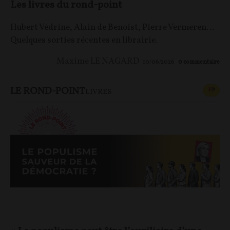
Les livres du rond-point
Hubert Védrine, Alain de Benoist, Pierre Vermeren…
Quelques sorties récentes en librairie.
Maxime LE NAGARD
10/06/2026
0
commentaire
LE ROND-POINT
CONT
F
P
LIVRES