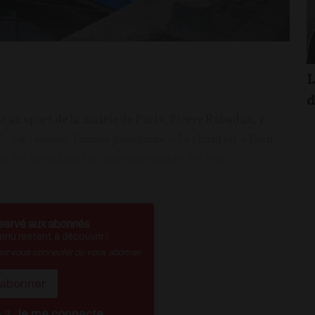
L
d
nt au sport de la mairie de Paris, Pierre Rabadan, y
...] je l’espère, l’année prochaine. »
Le chantier « Plan
un des héritages les plus marquants des Jeux...
servé aux abonnés
nu restent à découvrir !
vez vous connecter ou vous abonner.
'abonner
é ?
Je me connecte