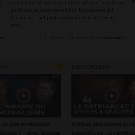
d
dépend de la Cour des comptes, afin de remplir un
e
petit peu les comptes publics. Une mesure qui
toucherait tout particulièrement les familles
avec...
La Rédaction
es
03/12/2025
18
commentaires
T
RENCONTRES
T
CONTENU PAYANT
F
P
FP+
FP+
-ce que le réalisme
Mythes féministes et ré
itique ? – avec Jacques
scientifique : la vérité s