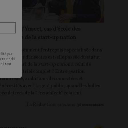
a chute d’Ÿnsect, cas d’école des
rrements de la start-up nation
RTICLE.
Comment l'entreprise spécialisée dans
édité par
es protéines d'insectes est-elle passée du statut
sera stocké
'enfant chéri de la
start-up nation
à celui de
e à tout
iasco industriel complet ? Entre gestion
alamiteuse, ambitions déconnectées et
énérosités avec l'argent public, quand les bulles
péculatives de la "FrenchTech" éclatent.
La Rédaction
02/02/2026
36
commentaires