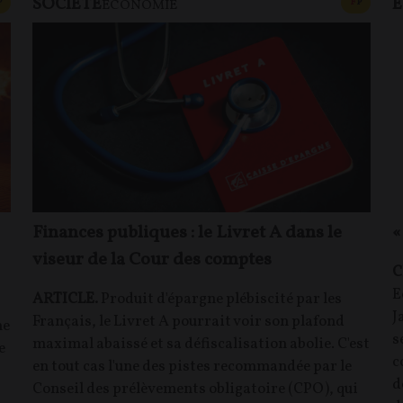
SOCIÉTÉ
CONTENU PAYANT
CONTEN
P
F
P
ECONOMIE
Finances publiques : le Livret A dans le
«
viseur de la Cour des comptes
C
E
ARTICLE.
Produit d'épargne plébiscité par les
J
Français, le Livret A pourrait voir son plafond
ne
s
maximal abaissé et sa défiscalisation abolie. C'est
e
c
en tout cas l'une des pistes recommandée par le
d
Conseil des prélèvements obligatoire (CPO), qui