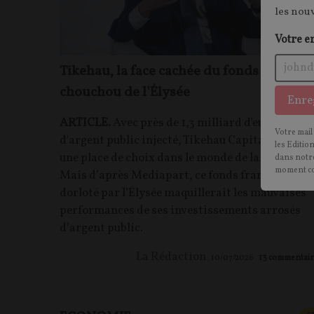
les nou
Votre e
Tikehau, la face cachée du fonds
chouchou de l'Élysée
Enre
ARTICLE.
Avec près de 1,3 milliard d'euros
Votre mail
d'argent public injecté, Tikehau Capital s’est fai
les Editio
une place de choix dans le monde de la finance.
dans notre
moment c
Mais d’après Mediapart, ce fonds français
dorloté par l’Élysée maquillerait les mauvaises
performances de ses investissements arrosés
d’argent public.
La Rédaction
10/07/2026
13
commentair