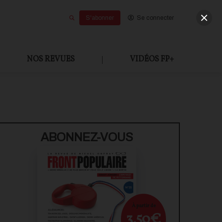
S'abonner
Se connecter
NOS REVUES
|
VIDÉOS FP+
U PAYANT
ABONNEZ-VOUS
À partir de
3,50€