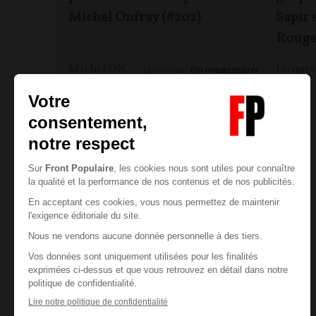
Michel Onfray (#202)
Sapir 
Rouge
Michel ONFRAY
25/07/2026
150
commentaires