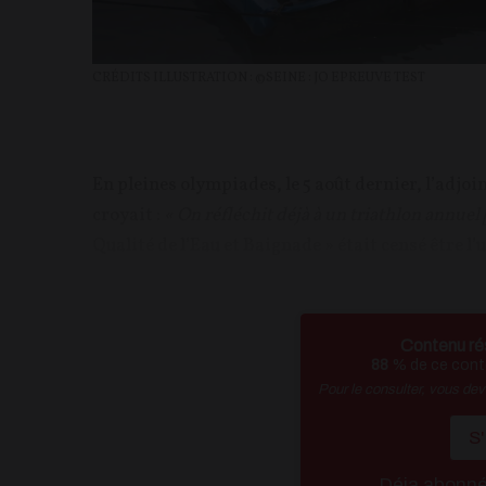
CRÉDITS ILLUSTRATION : ©SEINE : JO EPREUVE TEST
En pleines olympiades, le 5 août dernier, l’adjoi
croyait :
« On réfléchit déjà à un triathlon annuel [
Qualité de l’Eau et Baignade » était censé être l’
Contenu ré
88
% de ce conte
Pour le consulter, vous de
S
Déja abonn