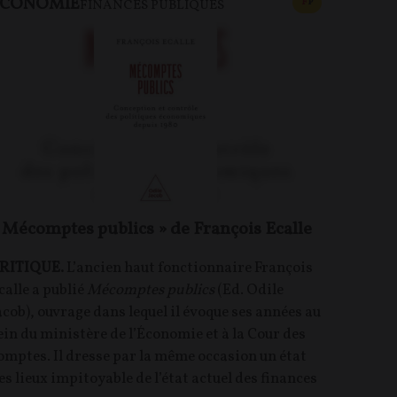
ECONOMIE
U PAYANT
CONTENU PAYAN
F
P
FINANCES PUBLIQUES
 Mécomptes publics » de François Ecalle
RITIQUE.
L’ancien haut fonctionnaire François
calle a publié
Mécomptes publics
(Ed. Odile
acob), ouvrage dans lequel il évoque ses années au
ein du ministère de l’Économie et à la Cour des
omptes. Il dresse par la même occasion un état
es lieux impitoyable de l’état actuel des finances