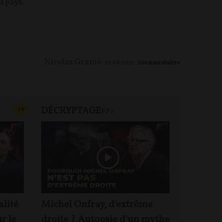
u pays.
Nicolas Granié
25/08/2025
2
commentaires
DÉCRYPTAGE
FP+
CONTENU PAYANT
F
P
FP+
DEBA
alité
Michel Onfray, d'extrême
Jacques 
ur le
droite ? Autopsie d'un mythe
Rougeyr