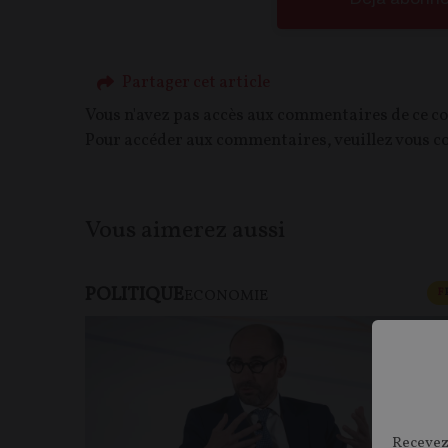
Partager cet article
Vous n'avez pas accès aux commentaires de ce c
Pour accéder aux commentaires, veuillez vous c
Vous aimerez aussi
POLITIQUE
F
ECONOMIE
Recevez