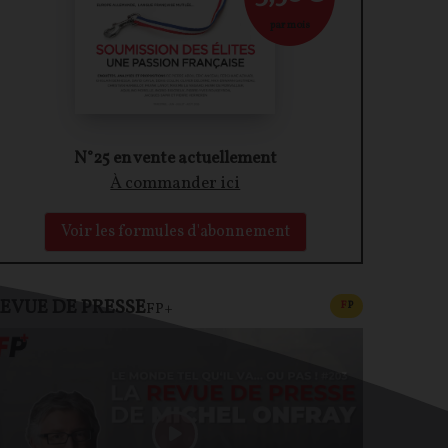
par mois
N°25 en vente actuellement
À commander ici
Voir les formules d'abonnement
EVUE DE PRESSE
CONTENU PAYAN
F
P
FP+