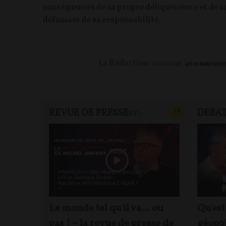
conséquences de sa propre déliquescence et de s
défausser de sa responsabilité.
La Rédaction
20/12/2025
46
commentair
REVUE DE PRESSE
DEBA
CONTENU PAYAN
F
P
FP+
Le monde tel qu'il va… ou
Qu'est
pas ! – la revue de presse de
géopol