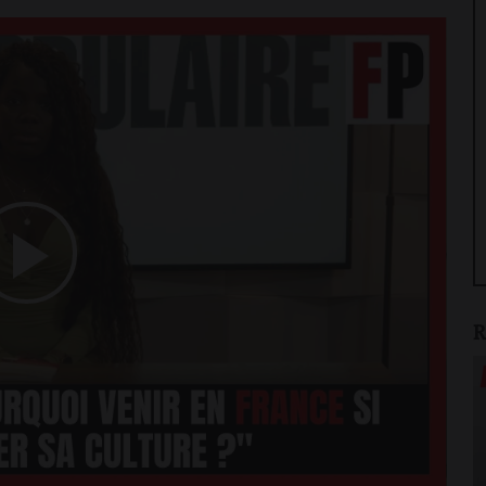
Play
R
Video