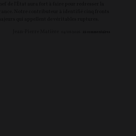
hef de l'État aura fort à faire pour redresser la
rance. Notre contributeur à identifié cinq fronts
ajeurs qui appellent de véritables ruptures.
Jean-Pierre Matière
04/08/2026
22
commentaires