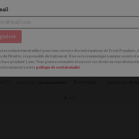
mail
rité, immigration et
La France a-t-elle enco
gistrer
isation : la France vers
destin ? – entretien ave
rs-mondisation –
Zemmour
 sera exclusivement utilisé pour vous envoyer des informations de Front Populaire, 
ns du Plénitre, responsable du traitement. Il ne sera communiqué à aucune société et 
ien avec Vincent
 base pendant 3 ans. Vous pouvez connaître et exercer vos droits ou vous désinscrir
rre
onformément à notre
politique de confidentialité
Bertrand GUYOT
Bertrand GUYOT
,
Éric Ze
01/07/2026
54
commentaires
09/06/2026
78
co