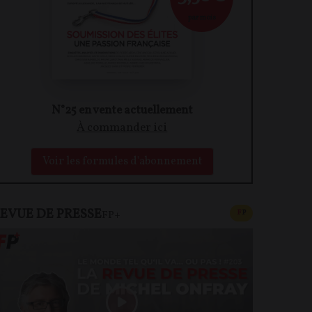
par mois
N°25 en vente actuellement
À commander ici
Voir les formules d'abonnement
EVUE DE PRESSE
CONTENU PAYAN
F
P
FP+