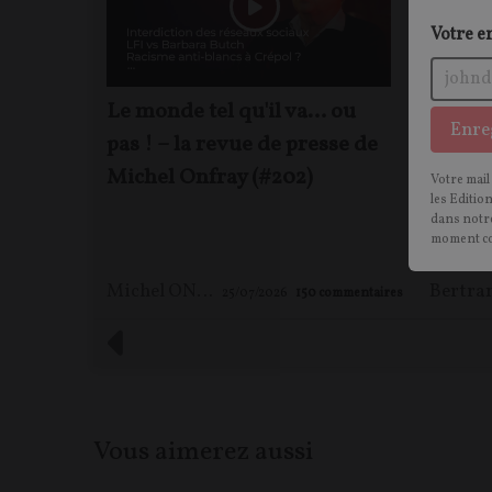
Votre e
Le monde tel qu'il va… ou
Insécu
Enre
pas ! – la revue de presse de
paupér
Michel Onfray (#202)
la tie
Votre mail
les Editio
entret
dans notre
Lapie
moment c
Michel ONFRAY
25/07/2026
150
commentaires
Vous aimerez aussi