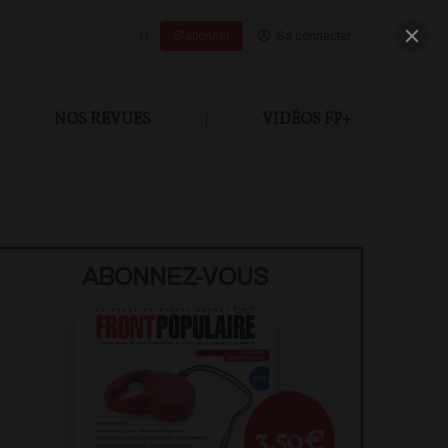
S'abonner
Se connecter
NOS REVUES
|
VIDÉOS FP+
U PAYANT
ABONNEZ-VOUS
À partir de
3,50€