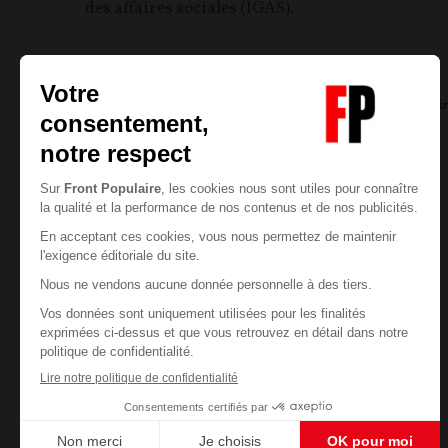
des affaires sociales (IGAS).
La Rédaction
06/08/2026
2
commentair