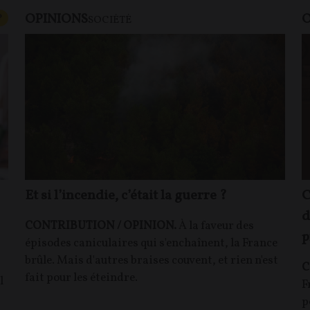
OPINIONS
O
CONTENU PAYANT
P
SOCIÉTÉ
Et si l’incendie, c’était la guerre ?
C
d
CONTRIBUTION / OPINION.
À la faveur des
p
épisodes caniculaires qui s'enchaînent, la France
brûle. Mais d'autres braises couvent, et rien n'est
C
fait pour les éteindre.
l
F
p