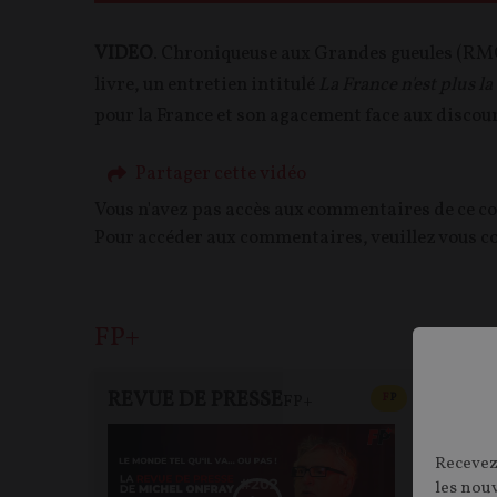
VIDEO
. Chroniqueuse aux Grandes gueules (RMC
livre, un entretien intitulé
La France n'est plus la
pour la France et son agacement face aux discou
Partager cette vidéo
Vous n'avez pas accès aux commentaires de ce c
Pour accéder aux commentaires, veuillez vous c
FP+
REVUE DE PRESSE
FP+
CONTENU PAYAN
F
P
FP+
RE
Recevez
les nou