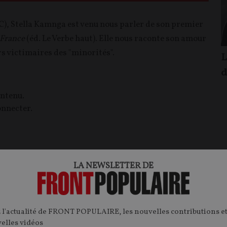
), Stella Kamnga est venu nous parler de son premier
 France
(éd. Le Verbe haut). Elle nous raconte son amour
rs victimaires des "minorités".
L
d
ontenu.
onnecter.
LA NEWSLETTER DE
FP+
T
CONTENU PAYANT
F
P
NCONTRES
RENCONTRES
 l'actualité de FRONT POPULAIRE, les nouvelles contributions et
velles vidéos