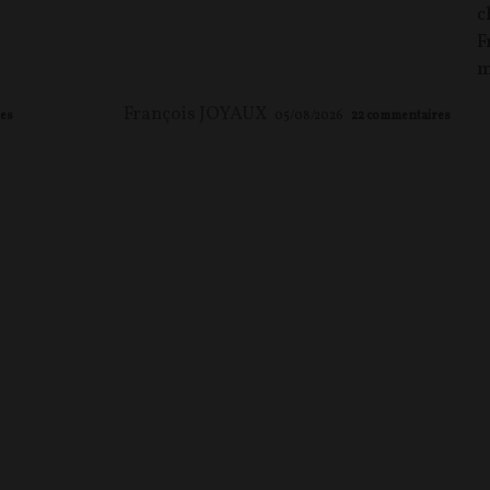
c
F
m
François JOYAUX
es
05/08/2026
22
commentaires