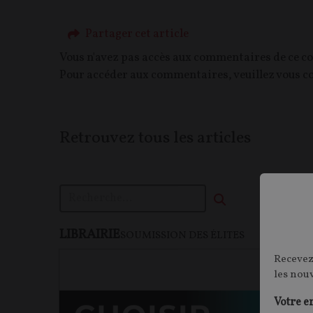
Partager cet article
Vous n'avez pas accès aux commentaires de ce c
Pour accéder aux commentaires, veuillez vous c
Retrouvez tous les articles
LIBRAIRIE
F
SOUMISSION DES ÉLITES
Recevez
les nou
Votre e