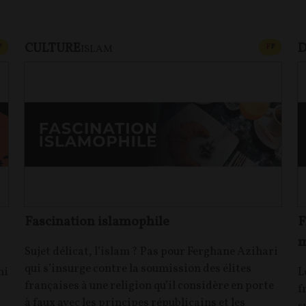
CULTURE
D
CONTENU PAYANT
CONTEN
P
F
P
ISLAM
Fascination islamophile
F
m
Sujet délicat, l’islam ? Pas pour Ferghane Azihari
qui s’insurge contre la soumission des élites
mi
L
françaises à une religion qu’il considère en porte
f
à faux avec les principes républicains et les