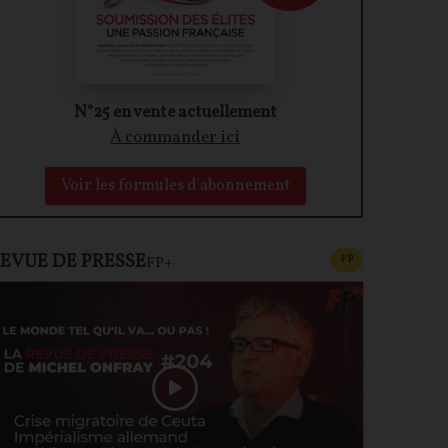
N°25 en vente actuellement
À commander ici
Voir les formules d'abonnement
EVUE DE PRESSE
CONTENU PAYAN
F
P
FP+