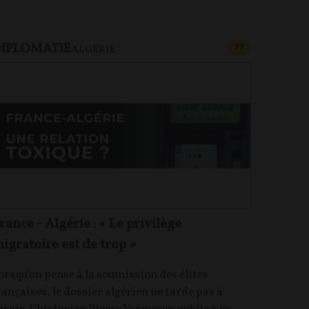
IPLOMATIE
U PAYANT
CONTENU PAYAN
F
P
ALGÉRIE
rance - Algérie : « Le privilège
igratoire est de trop »
orsqu’on pense à la soumission des élites
rançaises, le dossier algérien ne tarde pas à