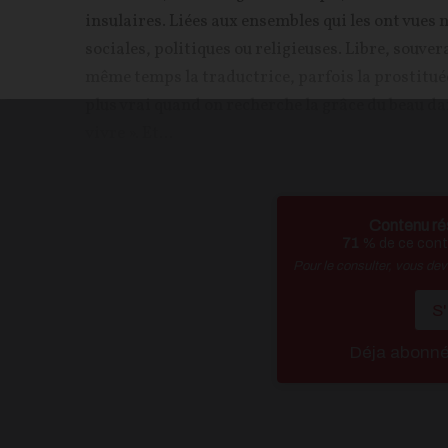
insulaires. Liées aux ensembles qui les ont vues n
sociales, politiques ou religieuses. Libre, souver
même temps la traductrice, parfois la prostitué
plus vrai quand on recherche la grâce du beau dan
vivre ». Et...
Contenu ré
71
% de ce conte
Pour le consulter, vous de
S
Déja abonn