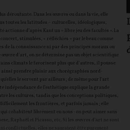
plus déroutante. Dans les œuvres ou dans la vie, elle
 toutes les latitudes – culturelles, idéologiques,
té actionne d’après Kant un « libre jeu des facultés ». La
t concert, stimulées, « réfléchies » par le beau comme
les de la connaissance ni par des principes moraux ou
 œuvre d’art, on ne détermine pas un objet scientifique
tains climats le favorisent plus que d’autres, il pousse
ut ainsi prendre plaisir aux chorégraphies nord-
’elles le servent par ailleurs ; de même pour l’art
tte indépendance de l’esthétique explique la grande
entre les cultures, tandis que les conceptions politiques,
fficilement les frontières, et parfois jamais ; elle
 qui cohabitent librement en nous : on peut aimer sans
e, Raphaël et Picasso, etc. Si les œuvres d’art ne sont
s ni conflictuelles, elles ne sauraient être purement