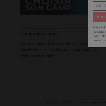
Enre
Votre mail
les Editio
Choisir son camp
dans notre
moment c
Soumission et trahison sont des motifs
récurrents de la littérature. Et, surtout, des
écrivains eux-mêmes.
Frank LANOT
10/06/2026
0
commentai