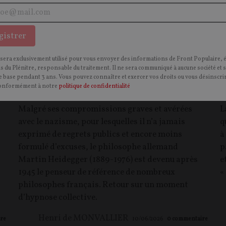
gistrer
 sera exclusivement utilisé pour vous envoyer des informations de Front Populaire, 
ns du Plénitre, responsable du traitement. Il ne sera communiqué à aucune société et 
Heidegger en France : histoire d'une
D
 base pendant 3 ans. Vous pouvez connaître et exercer vos droits ou vous désinscrir
fascination
f
onformément à notre
politique de confidentialité
Malgré ses compromissions graves et avérées
L
avec le nazisme, pour lesquelles il n’a jamais
q
exprimé de regrets publics et encore moins
à
formulé d’excuses, le philosophe allemand
p
Martin Heidegger (1889-1976) est devenu après
e
1945 le penseur de référence de nombreux
«
philosophes français. Retour sur un moment
d’hypnose collective.
Henri de MONVALLIER
re
10/06/2026
0
commentaire