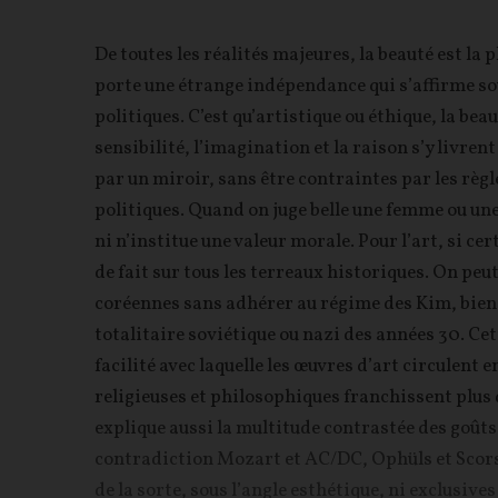
De toutes les réalités majeures, la beauté est la 
porte une étrange indépendance qui s’affirme sous
politiques. C’est qu’artistique ou éthique, la beau
sensibilité, l’imagination et la raison s’y livren
par un miroir, sans être contraintes par les règ
politiques. Quand on juge belle une femme ou une
ni n’institue une valeur morale. Pour l’art, si cer
de fait sur tous les terreaux historiques. On pe
coréennes sans adhérer au régime des Kim, bien qu
totalitaire soviétique ou nazi des années 30. Ce
facilité avec laquelle les œuvres d’art circulent 
religieuses et philosophiques franchissent plus di
explique aussi la multitude contrastée des goûts
contradiction Mozart et AC/DC, Ophüls et Scorses
de la sorte, sous l’angle esthétique, ni exclusive