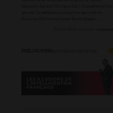
officier de la Wehrmacht en poste à l’hôtel
Majestic durant l’Occupation ? Il semblerait bi
que oui. Troublante fascination que celle de
François Mitterrand pour Ernst Jünger…
Pierre Abou
10/06/2026
0
commentai
PHILOSOPHIE
F
SOUMISSION DES ÉLITES