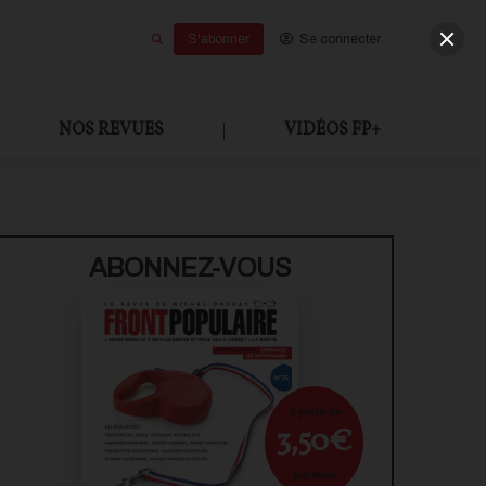
S'abonner
Se connecter
NOS REVUES
|
VIDÉOS FP+
U PAYANT
ABONNEZ-VOUS
À partir de
3,50€
par mois