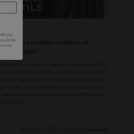
édité par
sera stocké
u globish à l'écriture inclusive : le
e à tout
rançais mutilé
a langue française est-elle une langue morte ? La
uestion semble de moins en moins provocatrice
 mesure qu’on la mutile. Une double mutilation :
ar le haut, avec le globish et le sabir managérial
t, par le bas, avec les militants de l’écriture dite
 inclusive ».
Ingrid RIOCREUX
10/06/2026
0
commentaire