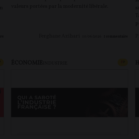
s
valeurs portées par la modernité libérale.
en
s
T
p
Ferghane Azihari
P
re
10/06/2026
1
commentaire
ÉCONOMIE
H
CONTENU PAYANT
CONTEN
P
F
P
INDUSTRIE