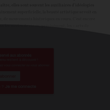
aître, elles sont souvent les auxiliaires d’idéologies
ainement superficielle, la beauté artistique se voit en
e, de mouvements historiques en cours. C’est encore
s les modes de vie ou, précisément, les « arts de
servé aux abonnés
nu restent à découvrir !
vez vous connecter ou vous abonner.
'abonner
é ?
Je me connecte