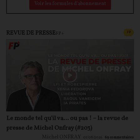
Voir les formules d'abonnement
REVUE DE PRESSE
CONT
F
P
FP+
Le monde tel qu'il va… ou pas ! – la revue de
presse de Michel Onfray (#203)
Michel ONFRAY
01/08/2026
69
commentaires