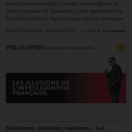
Pierre Vermeren publie à ce sujet
France Algérie, de
1962 à nos jours
(éd. Tallandier, 2026), une histoire de
la relation politico-diplomatique entre les deux pays.
Pierre Vermeren
,
Maxime LE NAGARD
10/06/2026
0
commentaire
PHILOSOPHIE
CONT
F
P
SOUMISSION DES ÉLITES
Stalinisme, castrisme, maoïsme… Les