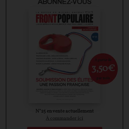
ABONNEZ-VOUS
À partir de
3,50€
par mois
N°25 en vente actuellement
À commander ici