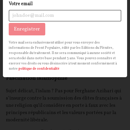
Votre email
Enregistrer
Votre mail sera exclusivement utilisé pour vous envoyer des
informations de Front Populaire, édité par les Editions du Plénitre,
responsable du traitement. Il ne sera communiqué à aucune société et
sera stocké dans notre base pendant 3 ans. Vous pouvez connaître et
exercer vos droits ou vous désinscrire à tout moment conformément à
notre
politique de confidentialité
Fascination islamophile
Sujet délicat, l’islam ? Pas pour Ferghane Azihari qui
s’insurge contre la soumission des élites françaises à
une religion qu’il considère en porte à faux avec les
principes républicains et les valeurs portées par la
modernité libérale.