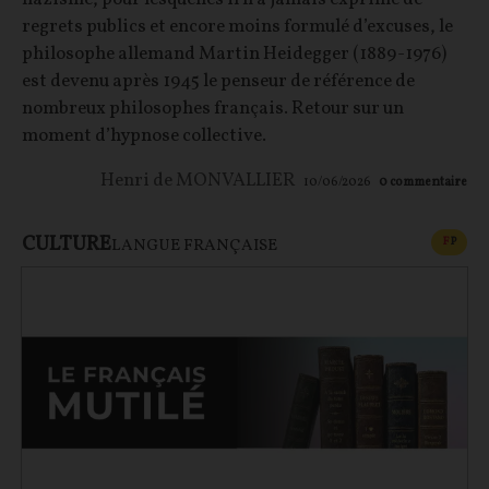
regrets publics et encore moins formulé d’excuses, le
philosophe allemand Martin Heidegger (1889-1976)
est devenu après 1945 le penseur de référence de
nombreux philosophes français. Retour sur un
moment d’hypnose collective.
Henri de MONVALLIER
10/06/2026
0
commentaire
CULTURE
CONT
F
P
LANGUE FRANÇAISE