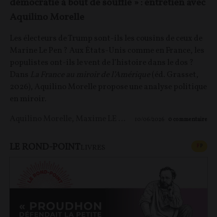
démocratie à bout de souffle » : entretien avec
Aquilino Morelle
Les électeurs de Trump sont-ils les cousins de ceux de
Marine Le Pen ? Aux États-Unis comme en France, les
populistes ont-ils le vent de l’histoire dans le dos ?
Dans
La France au miroir de l’Amérique
(éd. Grasset,
2026), Aquilino Morelle propose une analyse politique
en miroir.
Aquilino Morelle
,
Maxime LE NAGARD
10/06/2026
0
commentaire
LE ROND-POINT
CONT
F
P
LIVRES