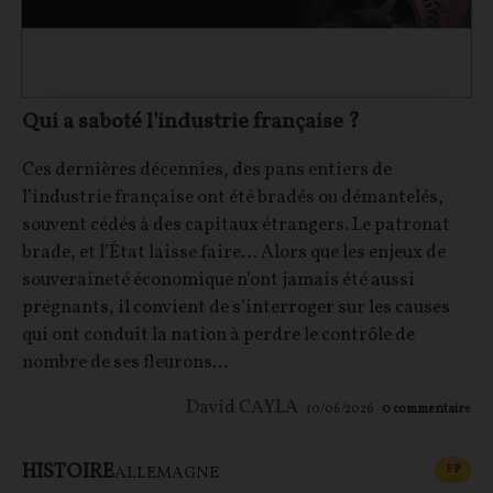
Qui a saboté l'industrie française ?
Ces dernières décennies, des pans entiers de
l’industrie française ont été bradés ou démantelés,
souvent cédés à des capitaux étrangers. Le patronat
brade, et l’État laisse faire… Alors que les enjeux de
souveraineté économique n’ont jamais été aussi
prégnants, il convient de s’interroger sur les causes
qui ont conduit la nation à perdre le contrôle de
nombre de ses fleurons...
David CAYLA
10/06/2026
0
commentaire
HISTOIRE
CONT
F
P
ALLEMAGNE