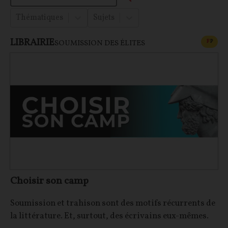
Thématiques
Sujets
LIBRAIRIE
CONT
F
P
SOUMISSION DES ÉLITES
Choisir son camp
Soumission et trahison sont des motifs récurrents de
la littérature. Et, surtout, des écrivains eux-mêmes.