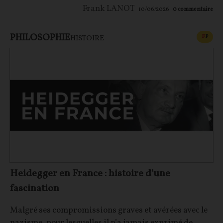
Frank LANOT
10/06/2026
0
commentaire
PHILOSOPHIE
CONT
F
P
HISTOIRE
Heidegger en France : histoire d'une
fascination
Malgré ses compromissions graves et avérées avec le
nazisme, pour lesquelles il n’a jamais exprimé de