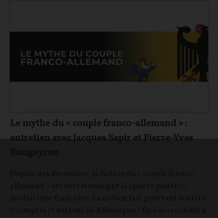
Le mythe du « couple franco-allemand » :
entretien avec Jacques Sapir et Pierre-Yves
Rougeyron
Depuis des décennies, la fiction du « couple franco-
allemand » est entretenue par la sphère politico-
médiatique française. La notion fait pourtant sourire
y compris et surtout en Allemagne ! En s’accrochant à