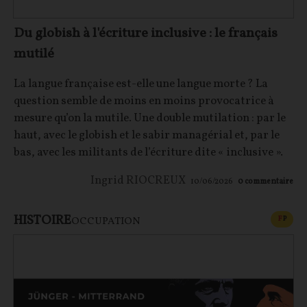
Du globish à l'écriture inclusive : le français
mutilé
La langue française est-elle une langue morte ? La
question semble de moins en moins provocatrice à
mesure qu’on la mutile. Une double mutilation : par le
haut, avec le globish et le sabir managérial et, par le
bas, avec les militants de l’écriture dite « inclusive ».
Ingrid RIOCREUX
10/06/2026
0
commentaire
HISTOIRE
CONT
F
P
OCCUPATION