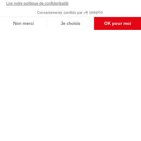
Enregistrer
CONTACT RÉDACTION
Pour nous écrire, proposer votre aide, un projet
concret, nous vous répondrons,
c'est ici :
contact@frontpopulaire.fr
CONTACT ABONNEMENT
Pour toute question, notre SERVICE CLIENTS
d'Evreux est à votre écoute au
02 78 88 00 35 du lundi au vendredi entre 9h et
18h , ou par mail à :
abo@frontpopulaire.fr