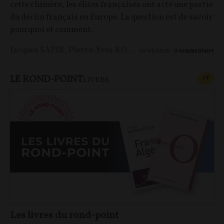
cette chimère, les élites françaises ont acté une partie
du déclin français en Europe. La question est de savoir
pourquoi et comment.
Jacques SAPIR
,
Pierre-Yves ROUGEYRON
,
Maxime LE 
10/06/2026
0
commentaire
LE ROND-POINT
CONT
F
P
LIVRES
Les livres du rond-point