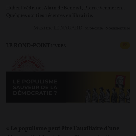
Hubert Védrine, Alain de Benoist, Pierre Vermeren…
Quelques sorties récentes en librairie.
Maxime LE NAGARD
10/06/2026
0
commentaire
LE ROND-POINT
CONT
F
P
LIVRES
« Le populisme peut être l’auxiliaire d’une