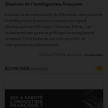
illusions de l'intelligentsia française
Pendant la seconde moitié du XXe siècle, une partie de
l’intelligentsia française a tourné son regard
idéologique vers l’étranger (Moscou, Pékin…) et
transformé une passion politique en aveuglement
criminel. Cette haine de soi s’est recyclée, de
l’européisme au palestinisme.
Denis COLLIN
10/06/2026
0
commentaire
ÉCONOMIE
CONT
F
P
INDUSTRIE