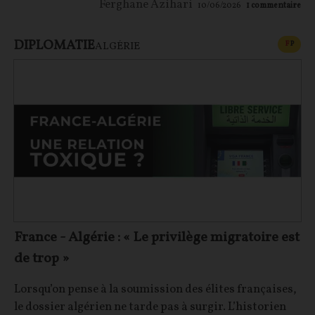
Ferghane Azihari
10/06/2026
1
commentaire
DIPLOMATIE
CONT
F
P
ALGÉRIE
France - Algérie : « Le privilège migratoire est
de trop »
Lorsqu’on pense à la soumission des élites françaises,
le dossier algérien ne tarde pas à surgir. L’historien