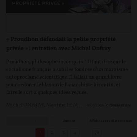
« Proudhon défendait la petite propriété
privée » : entretien avec Michel Onfray
Proudhon, philosophe incompris ? Il faut dire que le
socialisme français a subi les foudres d’un marxisme
autoproclamé scientifique. Il fallait un grand livre
pour redorer le blason de l’anarchiste bisontin, et
faire le sort à quelques idées reçues.
Michel ONFRAY
,
Maxime LE NAGARD
10/06/2026
0
commentaire
Précédent
Suivant
Affiche
12
résultats sur
829
1
2
3
4
…
70