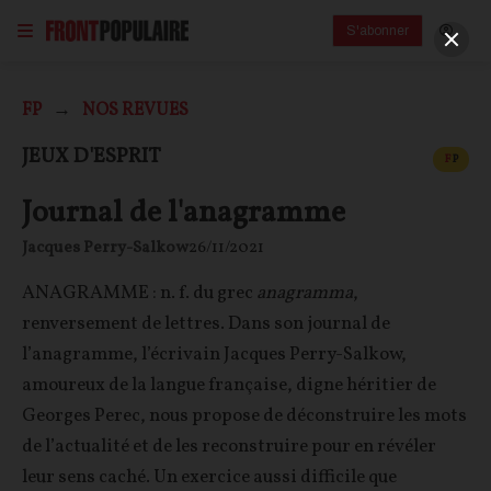
S'abonner
FP
NOS REVUES
CONT
JEUX D'ESPRIT
F
P
Journal de l'anagramme
Jacques Perry-Salkow
26/11/2021
ANAGRAMME : n. f. du grec
anagramma
,
renversement de lettres. Dans son journal de
l’anagramme, l’écrivain Jacques Perry-Salkow,
amoureux de la langue française, digne héritier de
Georges Perec, nous propose de déconstruire les mots
de l’actualité et de les reconstruire pour en révéler
leur sens caché. Un exercice aussi difficile que