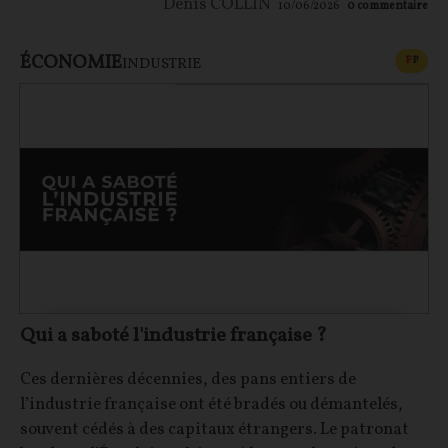
Denis COLLIN
10/06/2026
0
commentaire
ÉCONOMIE
CONT
F
P
INDUSTRIE
Qui a saboté l'industrie française ?
Ces dernières décennies, des pans entiers de
l’industrie française ont été bradés ou démantelés,
souvent cédés à des capitaux étrangers. Le patronat