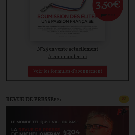
3,50€
par mois
N°25 en vente actuellement
À commander ici
Voir les formules d'abonnement
REVUE DE PRESSE
CONT
F
P
FP+