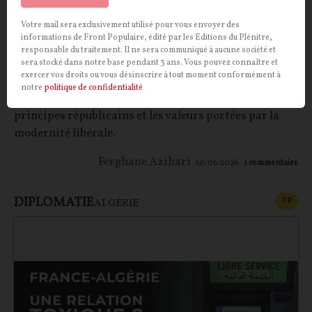
Votre mail sera exclusivement utilisé pour vous envoyer des
Fascination islamophile
informations de Front Populaire, édité par les Editions du Plénitre,
responsable du traitement. Il ne sera communiqué à aucune société et
Sujet délicat, l’islam ? Pas pour Ferghane Azihari qui
sera stocké dans notre base pendant 3 ans. Vous pouvez connaître et
exercer vos droits ou vous désinscrire à tout moment conformément à
s’insurge contre la soumission des élites françaises à
notre
politique de confidentialité
une religion qu’il considère en porte à faux avec les
principes républicains et les valeurs portées par la
modernité libérale.
Ferghane Azihari
10/06/2026
1
commentaire
DIPLOMATIE
CONT
F
P
ALGÉRIE