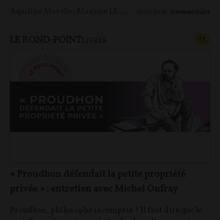
Aquilino Morelle
,
Maxime LE NAGARD
10/06/2026
0
commentaire
LE ROND-POINT
CONT
F
P
LIVRES
« Proudhon défendait la petite propriété
privée » : entretien avec Michel Onfray
Proudhon, philosophe incompris ? Il faut dire que le