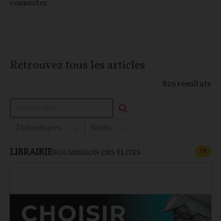
connecter.
Retrouvez tous les articles
829
résultats
Thématiques
Sujets
LIBRAIRIE
CONT
F
P
SOUMISSION DES ÉLITES