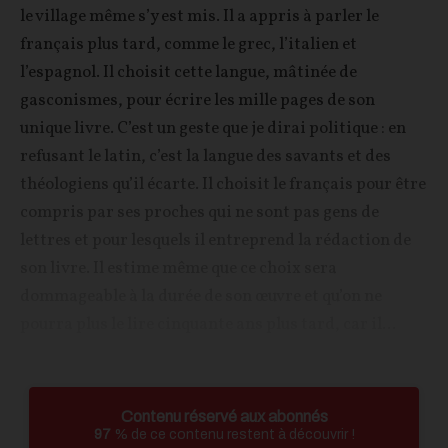
le village même s’y est mis. Il a appris à parler le
français plus tard, comme le grec, l’italien et
l’espagnol. Il choisit cette langue, mâtinée de
gasconismes, pour écrire les mille pages de son
unique livre. C’est un geste que je dirai politique : en
refusant le latin, c’est la langue des savants et des
théologiens qu’il écarte. Il choisit le français pour être
compris par ses proches qui ne sont pas gens de
lettres et pour lesquels il entreprend la rédaction de
son livre. Il estime même que ce choix sera
dommageable à la durée de son œuvre et qu’on ne
pourra plus le lire cinquante ans plus tard, car il...
Contenu réservé aux abonnés
97
% de ce contenu restent à découvrir !