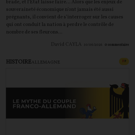
brade, et l’État laisse faire… Alors que les enjeux de
souveraineté économique n’ont jamais été aussi
prégnants, il convient de s’interroger sur les causes
qui ont conduit la nation à perdre le contrôle de
nombre de ses fleurons...
David CAYLA
10/06/2026
0
commentaire
HISTOIRE
CONT
F
P
ALLEMAGNE