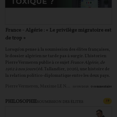
France - Algérie : « Le privilège migratoire est
de trop »
Lorsqu’on pense à la soumission des élites françaises,
le dossier algérien ne tarde pas à surgir. L’historien
Pierre Vermeren publie à ce sujet
France Algérie, de
1962 à nos jours
(éd. Tallandier, 2026), une histoire de
la relation politico-diplomatique entre les deux pays.
Pierre Vermeren
,
Maxime LE NAGARD
10/06/2026
0
commentaire
PHILOSOPHIE
CONT
F
P
SOUMISSION DES ÉLITES