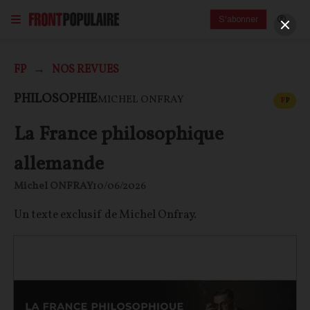
S'abonner
FP
NOS REVUES
CONT
PHILOSOPHIE
MICHEL ONFRAY
F
P
La France philosophique
allemande
Michel ONFRAY
10/06/2026
Un texte exclusif de Michel Onfray.