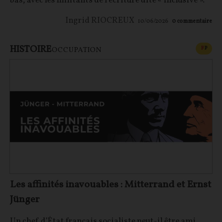
bas, avec les militants de l’écriture dite « inclusive ».
Ingrid RIOCREUX
10/06/2026
0
commentaire
HISTOIRE
CONT
F
P
OCCUPATION
Les affinités inavouables : Mitterrand et Ernst
Jünger
Un chef d’État français socialiste peut-il être ami