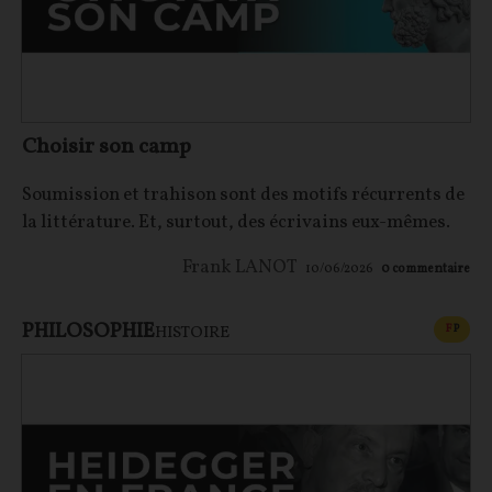
Choisir son camp
Soumission et trahison sont des motifs récurrents de
la littérature. Et, surtout, des écrivains eux-mêmes.
Frank LANOT
10/06/2026
0
commentaire
PHILOSOPHIE
CONT
F
P
HISTOIRE