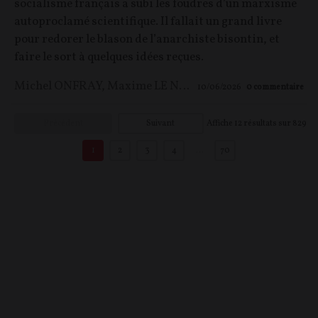
socialisme français a subi les foudres d’un marxisme
autoproclamé scientifique. Il fallait un grand livre
pour redorer le blason de l’anarchiste bisontin, et
faire le sort à quelques idées reçues.
Michel ONFRAY
,
Maxime LE NAGARD
10/06/2026
0
commentaire
Précédent
Suivant
Affiche
12
résultats sur
829
1
2
3
4
…
70