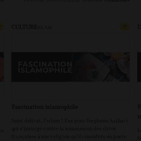
Henri de MONVALLIER
re
10/06/2026
0
commentaire
CULTURE
D
CONTENU PAYANT
CONTEN
P
F
P
ISLAM
Fascination islamophile
F
m
Sujet délicat, l’islam ? Pas pour Ferghane Azihari
qui s’insurge contre la soumission des élites
mi
L
françaises à une religion qu’il considère en porte
f