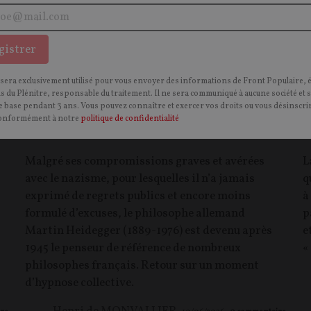
gistrer
 sera exclusivement utilisé pour vous envoyer des informations de Front Populaire, 
ns du Plénitre, responsable du traitement. Il ne sera communiqué à aucune société et 
Heidegger en France : histoire d'une
D
 base pendant 3 ans. Vous pouvez connaître et exercer vos droits ou vous désinscrir
onformément à notre
politique de confidentialité
fascination
f
Malgré ses compromissions graves et avérées
L
avec le nazisme, pour lesquelles il n’a jamais
q
exprimé de regrets publics et encore moins
à
formulé d’excuses, le philosophe allemand
p
Martin Heidegger (1889-1976) est devenu après
e
1945 le penseur de référence de nombreux
«
philosophes français. Retour sur un moment
d’hypnose collective.