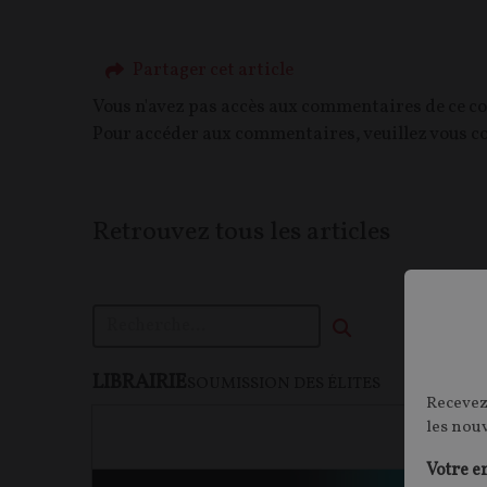
Partager cet article
Vous n'avez pas accès aux commentaires de ce c
Pour accéder aux commentaires, veuillez vous c
Retrouvez tous les articles
LIBRAIRIE
F
SOUMISSION DES ÉLITES
Recevez
les nou
Votre e