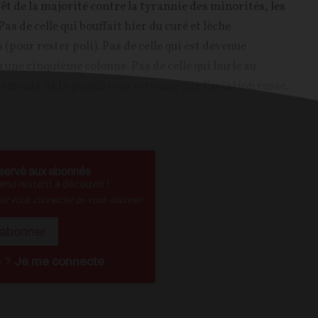
êt de la majorité contre la tyrannie des minorités, les
Pas de celle qui bouffait hier du curé et lèche
pour rester poli). Pas de celle qui est devenue
 une cinquième colonne. Pas de celle qui hurle au
ements de la population syrienne par l’aviation russe.
servé aux abonnés
nu restent à découvrir !
vez vous connecter ou vous abonner.
'abonner
é ?
Je me connecte