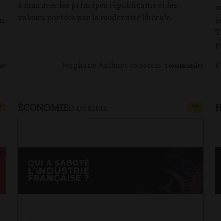
à faux avec les principes républicains et les
s
valeurs portées par la modernité libérale.
en
s
T
p
Ferghane Azihari
P
re
10/06/2026
1
commentaire
ÉCONOMIE
H
CONTENU PAYANT
CONTEN
P
F
P
INDUSTRIE