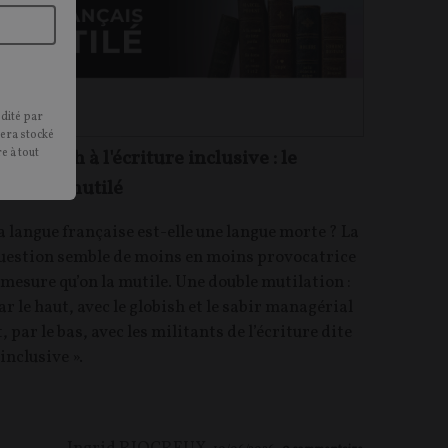
édité par
sera stocké
u globish à l'écriture inclusive : le
e à tout
rançais mutilé
a langue française est-elle une langue morte ? La
uestion semble de moins en moins provocatrice
 mesure qu’on la mutile. Une double mutilation :
ar le haut, avec le globish et le sabir managérial
t, par le bas, avec les militants de l’écriture dite
 inclusive ».