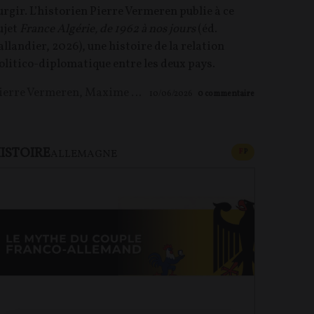
urgir. L’historien Pierre Vermeren publie à ce
ujet
France Algérie, de 1962 à nos jours
(éd.
allandier, 2026), une histoire de la relation
olitico-diplomatique entre les deux pays.
ierre Vermeren
,
Maxime LE NAGARD
10/06/2026
0
commentaire
ISTOIRE
U PAYANT
CONTENU PAYAN
F
P
ALLEMAGNE