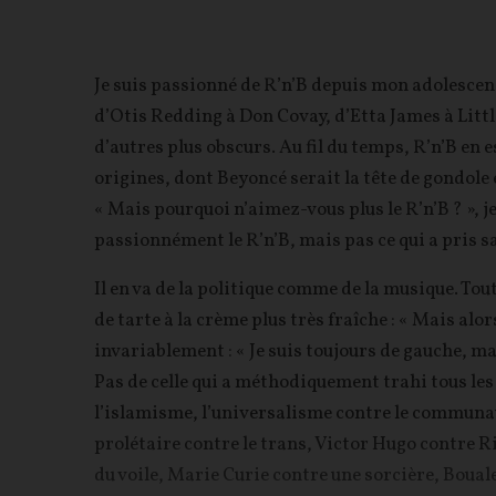
Je suis passionné de R’n’B depuis mon adolescen
d’Otis Redding à Don Covay, d’Etta James à Litt
d’autres plus obscurs. Au fil du temps, R’n’B en 
origines, dont Beyoncé serait la tête de gondole e
« Mais pourquoi n’aimez-vous plus le R’n’B ? », je
passionnément le R’n’B, mais pas ce qui a pris s
Il en va de la politique comme de la musique. To
de tarte à la crème plus très fraîche : « Mais alor
invariablement : « Je suis toujours de gauche, ma
Pas de celle qui a méthodiquement trahi tous les
l’islamisme, l’universalisme contre le communau
prolétaire contre le trans, Victor Hugo contre 
du voile, Marie Curie contre une sorcière, Boua