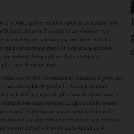
ce, j’écoute régulièrement ses plus grands chanteurs,
le Richard, d’Aretha Franklin à Sam Cooke et tant
est venu à désigner une musique très différente des
t qui ne m’intéresse guère. Si bien qu’à la question :
 suis en droit de répondre : « J’aime toujours
a place sous le même nom. »
ute interview se doit désormais de commencer par ce jet
s, vous n’êtes plus de gauche ? » À quoi je réponds
is pas de celle qui a pris sa place sous le même nom. »
 idéaux de son camp supposé. Troqué la laïcité contre
tarisme, la Résistance contre l’antisémitisme, le
Rima Hassan, la cause des femmes contre la promotion
lem Sansal contre Georges Ibrahim Abdallah, le