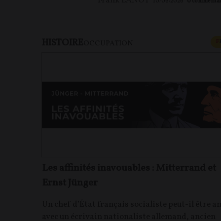
Frank LANOT
10/06/2026
0
commentai
HISTOIRE
F
OCCUPATION
Les affinités inavouables : Mitterrand et
Ernst Jünger
Un chef d’État français socialiste peut-il être a
avec un écrivain nationaliste allemand, ancien