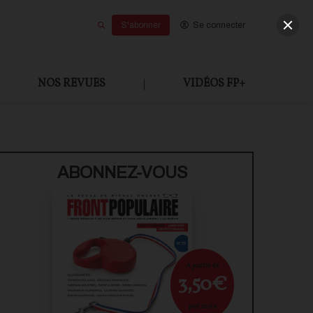
S'abonner
Se connecter
NOS REVUES
|
VIDÉOS FP+
U PAYANT
ABONNEZ-VOUS
À partir de
3,50€
par mois