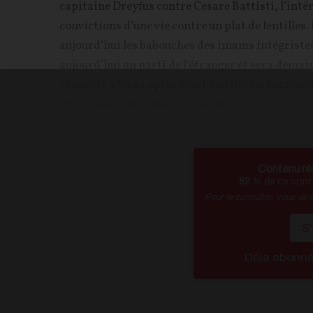
capitaine Dreyfus contre Cesare Battisti, l’intér
convictions d’une vie contre un plat de lentilles. 
aujourd’hui les babouches des imams intégristes (
aujourd’hui un parti de l’étranger et sera demain
génocide à Gaza après avoir justifié les bombard
Pas de celle qui refuse à Israël le...
Contenu ré
82
% de ce conte
Pour le consulter, vous de
S
Déja abonn