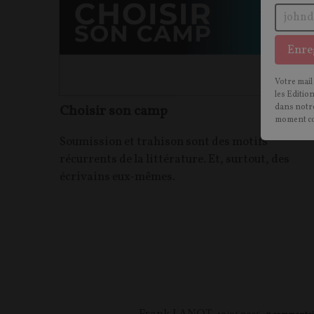
Enre
Votre mail
les Editio
Choisir son camp
dans notre
moment c
Soumission et trahison sont des motifs
récurrents de la littérature. Et, surtout, des
écrivains eux-mêmes.