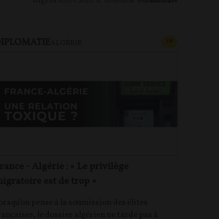
Ingrid RIOCREUX
10/06/2026
0
commentaire
IPLOMATIE
U PAYANT
CONTENU PAYAN
F
P
ALGÉRIE
rance - Algérie : « Le privilège
igratoire est de trop »
orsqu’on pense à la soumission des élites
rançaises, le dossier algérien ne tarde pas à