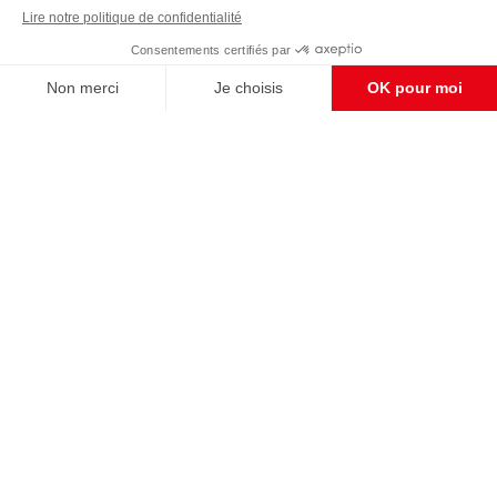
Enregistrer
CONTACT RÉDACTION
Pour nous écrire, proposer votre aide, un projet
concret, nous vous répondrons,
c'est ici :
contact@frontpopulaire.fr
CONTACT ABONNEMENT
Pour toute question, notre SERVICE CLIENTS
d'Evreux est à votre écoute au
02 78 88 00 35 du lundi au vendredi entre 9h et
18h , ou par mail à :
abo@frontpopulaire.fr