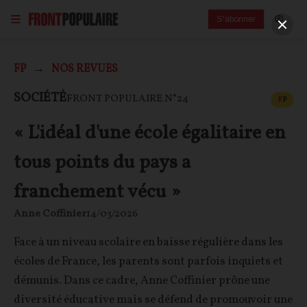
S'abonner
FP
NOS REVUES
CONT
SOCIÉTÉ
FRONT POPULAIRE N°24
F
P
« L'idéal d'une école égalitaire en
tous points du pays a
franchement vécu »
Anne Coffinier
14/03/2026
Face à un niveau scolaire en baisse régulière dans les
écoles de France, les parents sont parfois inquiets et
démunis. Dans ce cadre, Anne Coffinier prône une
diversité éducative mais se défend de promouvoir une