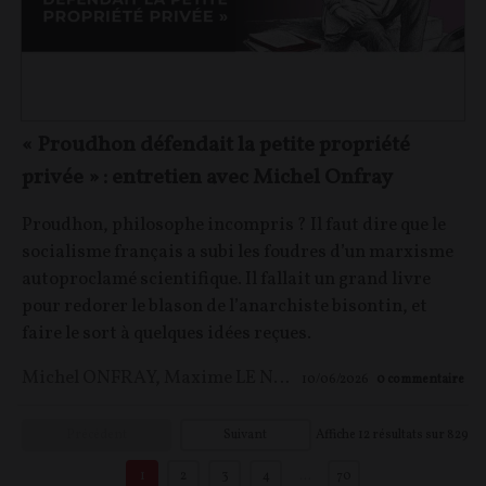
« Proudhon défendait la petite propriété
privée » : entretien avec Michel Onfray
Proudhon, philosophe incompris ? Il faut dire que le
socialisme français a subi les foudres d’un marxisme
autoproclamé scientifique. Il fallait un grand livre
pour redorer le blason de l’anarchiste bisontin, et
faire le sort à quelques idées reçues.
Michel ONFRAY
,
Maxime LE NAGARD
10/06/2026
0
commentaire
Précédent
Suivant
Affiche
12
résultats sur
829
1
2
3
4
…
70