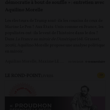
démocratie à bout de souffle » : entretien avec
Aquilino Morelle
Les électeurs de Trump sont-ils les cousins de ceux de
Marine Le Pen ? Aux États-Unis comme en France, les
populistes ont-ils le vent de l’histoire dans le dos ?
Dans
La France au miroir de l’Amérique
(éd. Grasset,
2026), Aquilino Morelle propose une analyse politique
en miroir.
Aquilino Morelle
,
Maxime LE NAGARD
10/06/2026
0
commentaire
LE ROND-POINT
CONT
F
P
LIVRES