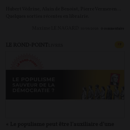
Hubert Védrine, Alain de Benoist, Pierre Vermeren…
Quelques sorties récentes en librairie.
Maxime LE NAGARD
10/06/2026
0
commentaire
LE ROND-POINT
CONT
F
P
LIVRES
« Le populisme peut être l’auxiliaire d’une