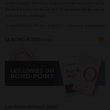
cette chimère, les élites françaises ont acté une partie
du déclin français en Europe. La question est de savoir
pourquoi et comment.
Jacques SAPIR
,
Pierre-Yves ROUGEYRON
,
Maxime LE 
10/06/2026
0
commentaire
LE ROND-POINT
CONT
F
P
LIVRES
Les livres du rond-point