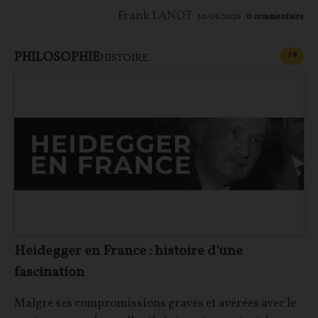
Frank LANOT
10/06/2026
0
commentaire
PHILOSOPHIE
CONT
F
P
HISTOIRE
Heidegger en France : histoire d'une
fascination
Malgré ses compromissions graves et avérées avec le