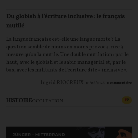
Du globish à l'écriture inclusive : le français
mutilé
La langue française est-elle une langue morte ? La
question semble de moins en moins provocatrice à
mesure qu’on la mutile. Une double mutilation : par le
haut, avec le globish et le sabir managérial et, par le
bas, avec les militants de l’écriture dite « inclusive ».
Ingrid RIOCREUX
10/06/2026
0
commentaire
HISTOIRE
CONT
F
P
OCCUPATION