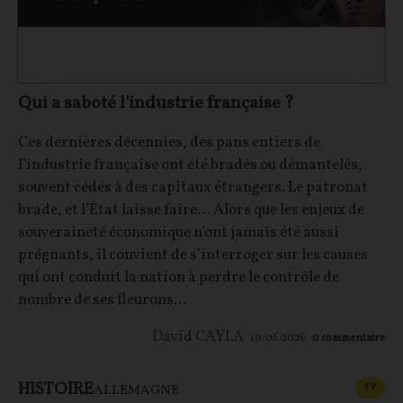
Qui a saboté l'industrie française ?
Ces dernières décennies, des pans entiers de
l’industrie française ont été bradés ou démantelés,
souvent cédés à des capitaux étrangers. Le patronat
brade, et l’État laisse faire… Alors que les enjeux de
souveraineté économique n’ont jamais été aussi
prégnants, il convient de s’interroger sur les causes
qui ont conduit la nation à perdre le contrôle de
nombre de ses fleurons...
David CAYLA
10/06/2026
0
commentaire
HISTOIRE
CONT
F
P
ALLEMAGNE