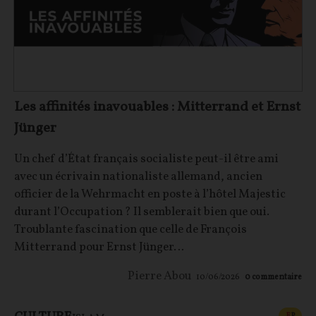
Les affinités inavouables : Mitterrand et Ernst
Jünger
Un chef d’État français socialiste peut-il être ami
avec un écrivain nationaliste allemand, ancien
officier de la Wehrmacht en poste à l’hôtel Majestic
durant l’Occupation ? Il semblerait bien que oui.
Troublante fascination que celle de François
Mitterrand pour Ernst Jünger…
Pierre Abou
10/06/2026
0
commentaire
CONT
F
P