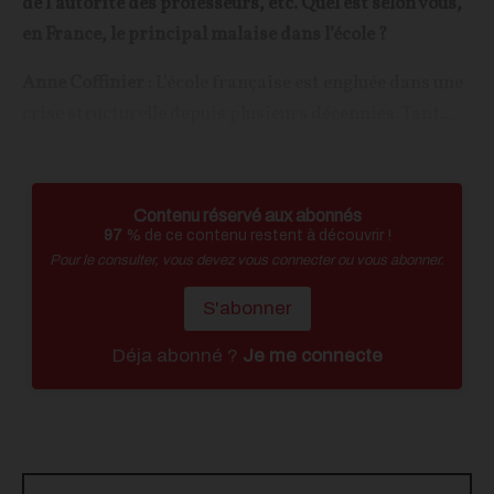
de l’autorité des professeurs, etc. Quel est selon vous,
en France, le principal malaise dans l’école ?
Anne Coffinier :
L’école française est engluée dans une
crise structurelle depuis plusieurs décennies. Tant...
Contenu réservé aux abonnés
97
% de ce contenu restent à découvrir !
Pour le consulter, vous devez vous connecter ou vous abonner.
S'abonner
Déja abonné ?
Je me connecte