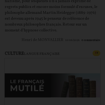
nazisme, pour lesquelles il n’a jamais exprimé de
regrets publics et encore moins formulé d’excuses, le
philosophe allemand Martin Heidegger (1889-1976)
est devenu après 1945 le penseur de référence de
nombreux philosophes français. Retour sur un
moment d’hypnose collective.
Henri de MONVALLIER
10/06/2026
0
commentaire
CULTURE
CONT
F
P
LANGUE FRANÇAISE