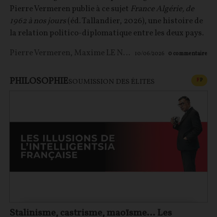
Pierre Vermeren publie à ce sujet
France Algérie, de
1962 à nos jours
(éd. Tallandier, 2026), une histoire de
la relation politico-diplomatique entre les deux pays.
Pierre Vermeren
,
Maxime LE NAGARD
10/06/2026
0
commentaire
PHILOSOPHIE
CONT
F
P
SOUMISSION DES ÉLITES
Stalinisme, castrisme, maoïsme… Les