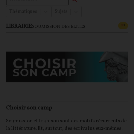
Thématiques
Sujets
LIBRAIRIE
CONT
F
P
SOUMISSION DES ÉLITES
Choisir son camp
Soumission et trahison sont des motifs récurrents de
la littérature. Et, surtout, des écrivains eux-mêmes.