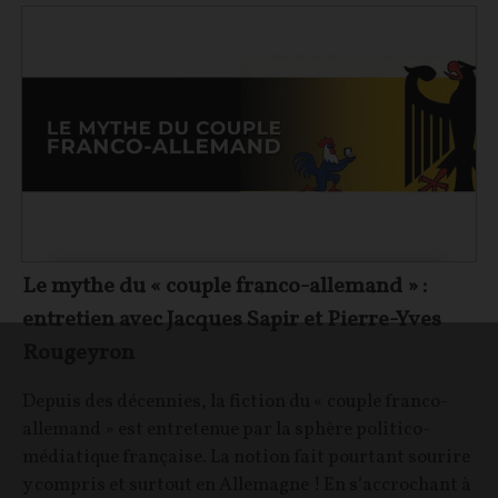
Le mythe du « couple franco-allemand » :
entretien avec Jacques Sapir et Pierre-Yves
Rougeyron
Depuis des décennies, la fiction du « couple franco-
allemand » est entretenue par la sphère politico-
médiatique française. La notion fait pourtant sourire
y compris et surtout en Allemagne ! En s’accrochant à