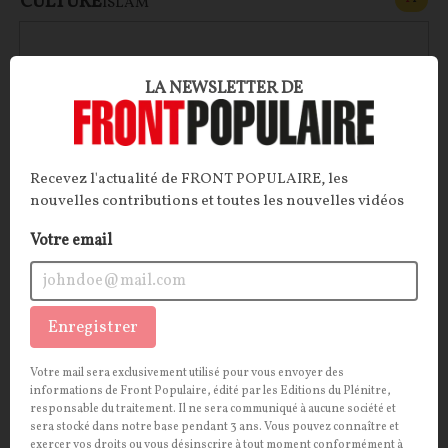
CULTURE
ISLAM
LA NEWSLETTER DE
Recevez l'actualité de FRONT POPULAIRE, les
nouvelles contributions et toutes les nouvelles vidéos
Votre email
Fascination islamophile
Sujet délicat, l’islam ? Pas pour Ferghane Azihari qui
Enregistrer
s’insurge contre la soumission des élites françaises à
une religion qu’il considère en porte à faux avec les
Votre mail sera exclusivement utilisé pour vous envoyer des
principes républicains et les valeurs portées par la
informations de Front Populaire, édité par les Editions du Plénitre,
responsable du traitement. Il ne sera communiqué à aucune société et
modernité libérale.
sera stocké dans notre base pendant 3 ans. Vous pouvez connaître et
exercer vos droits ou vous désinscrire à tout moment conformément à