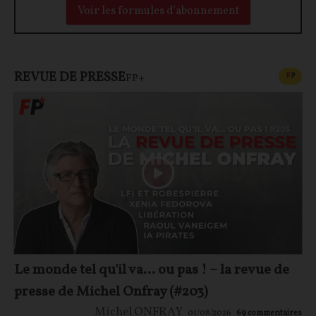
Voir les formules d'abonnement
REVUE DE PRESSE
CONT
F
P
FP+
Le monde tel qu'il va… ou pas ! – la revue de
presse de Michel Onfray (#203)
Michel ONFRAY
01/08/2026
69
commentaires