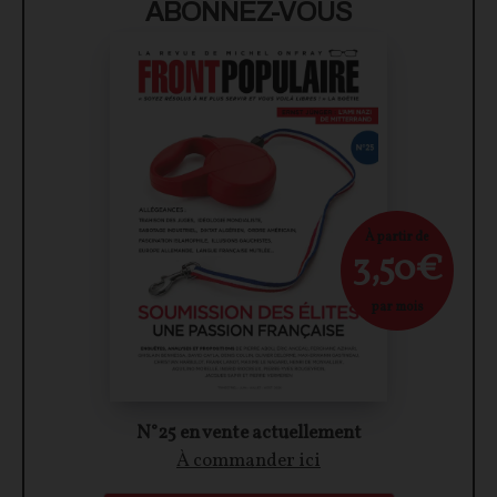
ABONNEZ-VOUS
À partir de
3,50€
par mois
N°25 en vente actuellement
À commander ici