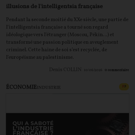
illusions de l'intelligentsia française
Pendant la seconde moitié du XXe siècle, une partie de
l’intelligentsia française a tourné son regard
idéologique vers l’étranger (Moscou, Pékin…) et
transformé une passion politique en aveuglement
criminel. Cette haine de soi s’est recyclée, de
l’européisme au palestinisme.
Denis COLLIN
10/06/2026
0
commentaire
ÉCONOMIE
CONT
F
P
INDUSTRIE