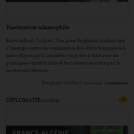
Fascination islamophile
Sujet délicat, l’islam ? Pas pour Ferghane Azihari qui
s’insurge contre la soumission des élites françaises à
une religion qu’il considère en porte à faux avec les
principes républicains et les valeurs portées par la
modernité libérale.
Ferghane Azihari
10/06/2026
1
commentaire
DIPLOMATIE
CONT
F
P
ALGÉRIE