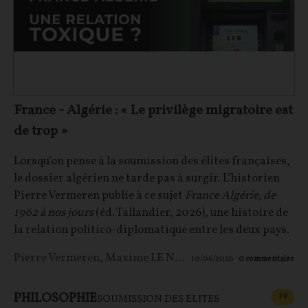
France - Algérie : « Le privilège migratoire est
de trop »
Lorsqu’on pense à la soumission des élites françaises,
le dossier algérien ne tarde pas à surgir. L’historien
Pierre Vermeren publie à ce sujet
France Algérie, de
1962 à nos jours
(éd. Tallandier, 2026), une histoire de
la relation politico-diplomatique entre les deux pays.
Pierre Vermeren
,
Maxime LE NAGARD
10/06/2026
0
commentaire
PHILOSOPHIE
CONT
F
P
SOUMISSION DES ÉLITES