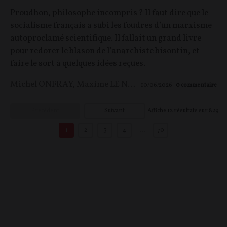
Proudhon, philosophe incompris ? Il faut dire que le
socialisme français a subi les foudres d’un marxisme
autoproclamé scientifique. Il fallait un grand livre
pour redorer le blason de l’anarchiste bisontin, et
faire le sort à quelques idées reçues.
Michel ONFRAY
,
Maxime LE NAGARD
10/06/2026
0
commentaire
Précédent
Suivant
Affiche
12
résultats sur
829
1
2
3
4
…
70