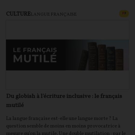
CULTURE
CONT
F
P
LANGUE FRANÇAISE
Du globish à l'écriture inclusive : le français
mutilé
La langue française est-elle une langue morte ? La
question semble de moins en moins provocatrice à
mesure qu’on la mutile. Une double mutilation : par le