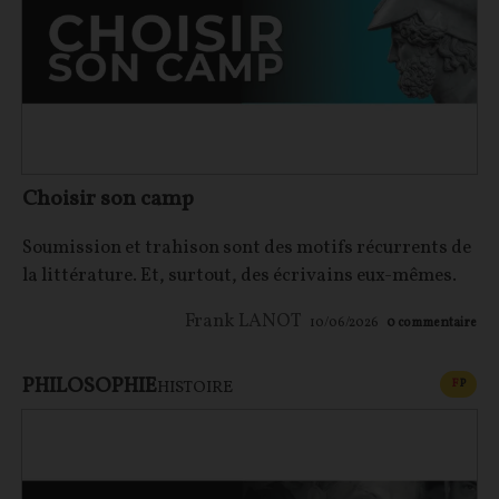
Choisir son camp
Soumission et trahison sont des motifs récurrents de
la littérature. Et, surtout, des écrivains eux-mêmes.
Frank LANOT
10/06/2026
0
commentaire
PHILOSOPHIE
CONT
F
P
HISTOIRE