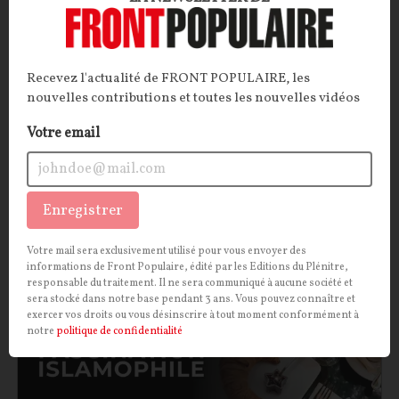
Un chef d’État français socialiste peut-il être ami
avec un écrivain nationaliste allemand, ancien
Recevez l'actualité de FRONT POPULAIRE, les
officier de la Wehrmacht en poste à l’hôtel Majestic
nouvelles contributions et toutes les nouvelles vidéos
durant l’Occupation ? Il semblerait bien que oui.
Troublante fascination que celle de François
Votre email
Mitterrand pour Ernst Jünger…
Pierre Abou
10/06/2026
0
commentaire
Enregistrer
CULTURE
CONT
F
P
ISLAM
Votre mail sera exclusivement utilisé pour vous envoyer des
informations de Front Populaire, édité par les Editions du Plénitre,
responsable du traitement. Il ne sera communiqué à aucune société et
sera stocké dans notre base pendant 3 ans. Vous pouvez connaître et
exercer vos droits ou vous désinscrire à tout moment conformément à
notre
politique de confidentialité