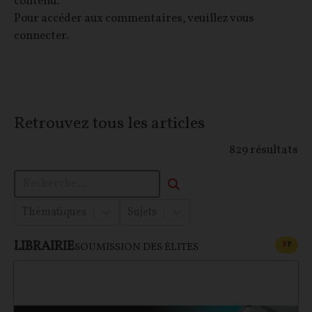
contenu.
Pour accéder aux commentaires, veuillez vous
connecter.
Retrouvez tous les articles
829
résultats
Thématiques
Sujets
LIBRAIRIE
CONT
F
P
SOUMISSION DES ÉLITES