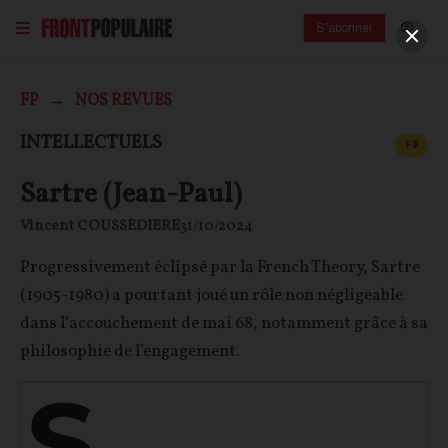
S'abonner
FP
NOS REVUES
CONT
INTELLECTUELS
F
P
Sartre (Jean-Paul)
Vincent COUSSEDIERE
31/10/2024
Progressivement éclipsé par la French Theory, Sartre
(1905-1980) a pourtant joué un rôle non négligeable
dans l’accouchement de mai 68, notamment grâce à sa
philosophie de l’engagement.