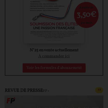
À partir de
3,50€
par mois
N°25 en vente actuellement
À commander ici
Voir les formules d'abonnement
REVUE DE PRESSE
CONT
F
P
FP+