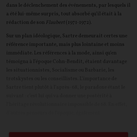
dans le déclenchement des événements, par lesquels il
a été lui-même surpris, tout absorbé qu’il était à la
rédaction de son
Flaubert
(1971-1972).
Sur un plan idéologique, Sartre demeurait certes une
référence importante, mais plus lointaine et moins
immédiate. Les références à la mode, ainsi qu’en
témoigna à l’époque Cohn-Bendit, étaient davantage
les situationnistes, Socialisme ou Barbarie, les
trotskystes ou les conseillistes. L’importance de
Sartre tient plutôt à l’après-68, le paradoxe étant le
suivant : c’est lui qui va donner une postérité à
l’héritage révolutionnaire impossible de 68. En effet,
d’autres penseurs de l’époque, également...