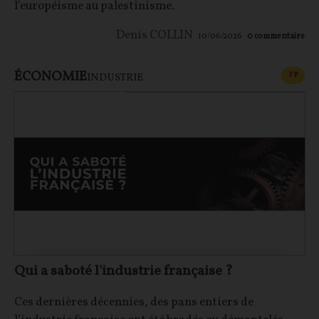
l’européisme au palestinisme.
Denis COLLIN
10/06/2026
0
commentaire
ÉCONOMIE
CONT
F
P
INDUSTRIE
Qui a saboté l'industrie française ?
Ces dernières décennies, des pans entiers de