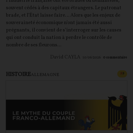
l’industrie française ont été bradés ou démantelés,
souvent cédés à des capitaux étrangers. Le patronat
brade, et l’État laisse faire… Alors que les enjeux de
souveraineté économique n’ont jamais été aussi
prégnants, il convient de s’interroger sur les causes
qui ont conduit la nation à perdre le contrôle de
nombre de ses fleurons...
David CAYLA
10/06/2026
0
commentaire
HISTOIRE
CONT
F
P
ALLEMAGNE