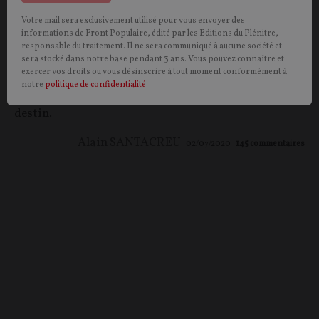
Votre mail sera exclusivement utilisé pour vous envoyer des
Il y a deux types de nationalisme, l’un égoïste et
informations de Front Populaire, édité par les Editions du Plénitre,
chauvin, l’autre culturel et universel où s’affirment les
responsable du traitement. Il ne sera communiqué à aucune société et
qualités intrinsèques d’un peuple. Seul le second
sera stocké dans notre base pendant 3 ans. Vous pouvez connaître et
exercer vos droits ou vous désinscrire à tout moment conformément à
renvoie à la “communauté nationale” – car la nation,
notre
politique de confidentialité
comprise en ce sens intérieur, est une communauté de
destin.
Alain SANTACREU
02/07/2020
145
commentaires