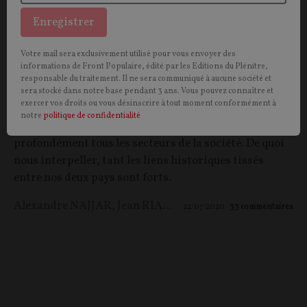
Enregistrer
Votre mail sera exclusivement utilisé pour vous envoyer des
Crise au Liban : état des lieux
informations de Front Populaire, édité par les Editions du Plénitre,
responsable du traitement. Il ne sera communiqué à aucune société et
Quatre personnalités libanaises reviennent sur la
sera stocké dans notre base pendant 3 ans. Vous pouvez connaître et
exercer vos droits ou vous désinscrire à tout moment conformément à
profonde crise que traverse le pays du cèdre. Ils nous
notre
politique de confidentialité
éclairent sur une situation dramatique touchant
profondément tous les secteurs de la société. De quoi
nous interpeller, tant les liens historiques tissés
entre nos deux pays sont forts.
Alexandre NAJJAR
,
Jean RIACHI
,
Zeina TRAD
,
Sibylle R
22/07/2020
33
commentaires