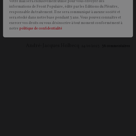
Votre mail sera exclusivement utilisé pour vous envoyer des
dépenses publiques comme une charge financière
informations de Front Populaire, édité par les Editions du Plénitre,
avant de les penser comme un investissement. Si
responsable du traitement. Il ne sera communiqué à aucune société et
l’État s’en donnait les moyens, il pourrait
sera stocké dans notre base pendant 3 ans. Vous pouvez connaître et
exercer vos droits ou vous désinscrire à tout moment conformément à
redynamiser l’économie, et financer les services
notre
politique de confidentialité
publics, estime notre lecteur.
André-Jacques Holbecq
24/01/2023
38
commentaires