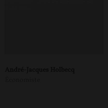
Front Populaire : La revue des souverainistes par
Michel Onfray
André-Jacques Holbecq
Économiste