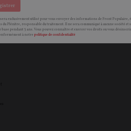
gistrer
 sera exclusivement utilisé pour vous envoyer des informations de Front Populaire, 
ns du Plénitre, responsable du traitement. Il ne sera communiqué à aucune société et 
 base pendant 3 ans. Vous pouvez connaître et exercer vos droits ou vous désinscrir
onformément à notre
politique de confidentialité
et
es