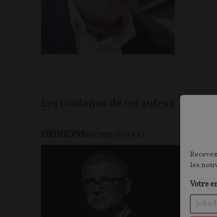
Les contenus de cet auteur
OPINIONS
MICHEL ONFRAY
Recevez
les nou
Votre e