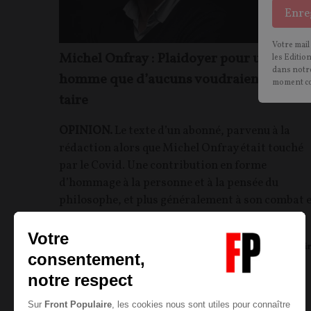
Enre
Votre mail
Michel Onfray : Plaidoyer pour un
les Editio
dans notre
homme que d’aucuns voudraient faire
moment c
taire
OPINION.
Le texte d’un abonné, parvenu à la
rédaction alors que Michel Onfray était touché
par le Covid. Une contribution en forme
d’hommage à la personne et à la pensée du
philosophe, et plus généralement à son combat 
son engagement.
Bernard-Louis BALTHAZARD
10/01/2021
151
commentair