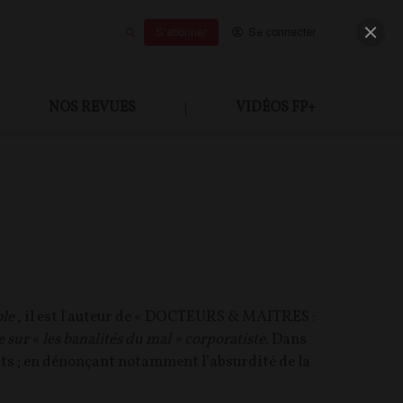
S'abonner
Se connecter
NOS REVUES
|
VIDÉOS FP+
le
, il est l'auteur de « DOCTEURS & MAITRES :
 sur « les banalités du mal » corporatiste.
Dans
orats ; en dénonçant notamment l’absurdité de la